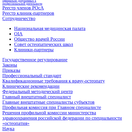
официально допущенных к
профессиональной деятельности
Реестр членов РОсА
Реестр клиник-партнеров
Сотрудничество
Национальная медицинская палата
OIA
Общество врачей России
Совет остеопатических школ
Клиники-партнеры
Государственное регулирование
Законы
Приказы
Профессиональный стандарт
Квалификационные требования к врачу-остеопату
Клинические рекомендации
Федеральный методический центр
Главный внештатный специалист
Главные внештатные специалисты субъектов
Профильная комиссия при Главном специалисте
Решения профильной комиссии министерства
здравоохранения российской федерации по специальности
«остеопатия»
Наука