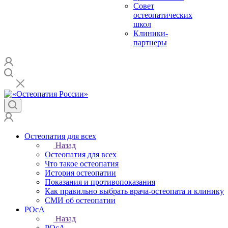
Совет
остеопатических
школ
Клиники-
партнеры
Остеопатия для всех
Назад
Остеопатия для всех
Что такое остеопатия
История остеопатии
Показания и противопоказания
Как правильно выбрать врача-остеопата и клинику
СМИ об остеопатии
РОсА
Назад
РОсА