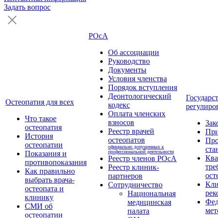
Задать вопрос
РОсА
Об ассоциации
Руководство
Документы
Условия членства
Порядок вступления
Деонтологический
Государс
Остеопатия для всех
кодекс
регулиро
Оплата членских
Что такое
взносов
Зак
остеопатия
Реестр врачей
Пр
История
остеопатов
Про
остеопатии
официально допущенных к
ста
профессиональной деятельности
Показания и
Кв
Реестр членов РОсА
противопоказания
тре
Реестр клиник-
Как правильно
ост
партнеров
выбрать врача-
Кли
Сотрудничество
остеопата и
рек
Национальная
клинику
Фед
медицинская
СМИ об
мет
палата
остеопатии