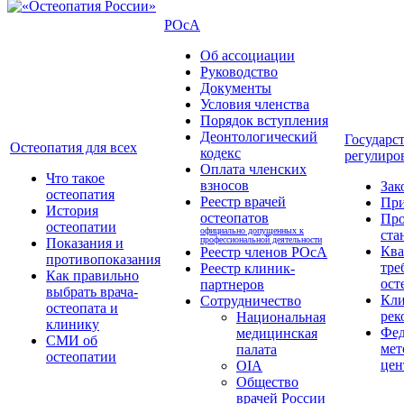
РОсА
Об ассоциации
Руководство
Документы
Условия членства
Порядок вступления
Деонтологический
Государс
Остеопатия для всех
кодекс
регулиро
Оплата членских
Что такое
взносов
Зак
остеопатия
Реестр врачей
Пр
История
остеопатов
Про
остеопатии
официально допущенных к
ста
профессиональной деятельности
Показания и
Кв
Реестр членов РОсА
противопоказания
тре
Реестр клиник-
Как правильно
ост
партнеров
выбрать врача-
Кли
Сотрудничество
остеопата и
рек
Национальная
клинику
Фед
медицинская
СМИ об
мет
палата
остеопатии
цен
OIA
Общество
врачей России