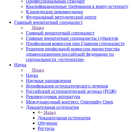
Профессиональный стандарт
Квалификационные требования к врачу-остеопату
Клинические рекомендации
Федеральный методический центр
Главный внештатный специалист
Назад
Главный внештатный специалист
Главные внештатные специалисты субъектов
Профильная комиссия при Главном специалисте
Решения профильной комиссии министерства
здравоохранения российской федерации по
специальности «остеопатия»
Наука
Назад
Наука
Научные направления
Верификация остеопатического лечения
Российский остеопатический журнал (РОЖ)
Рекомендуемая литература
Международный конгресс Osteopathy Open
Доказательная остеопатия
Назад
Доказательная остеопатия
Обучение
Ресурсы