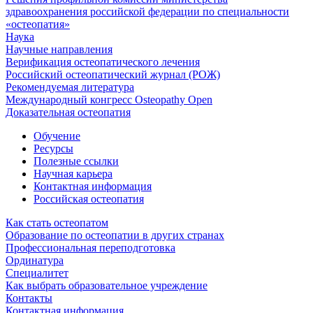
здравоохранения российской федерации по специальности
«остеопатия»
Наука
Научные направления
Верификация остеопатического лечения
Российский остеопатический журнал (РОЖ)
Рекомендуемая литература
Международный конгресс Osteopathy Open
Доказательная остеопатия
Обучение
Ресурсы
Полезные ссылки
Научная карьера
Контактная информация
Российская остеопатия
Как стать остеопатом
Образование по остеопатии в других странах
Профессиональная переподготовка
Ординатура
Специалитет
Как выбрать образовательное учреждение
Контакты
Контактная информация