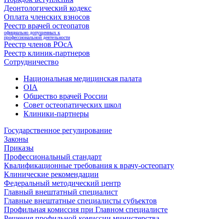
Деонтологический кодекс
Оплата членских взносов
Реестр врачей остеопатов
официально допущенных к
профессиональной деятельности
Реестр членов РОсА
Реестр клиник-партнеров
Сотрудничество
Национальная медицинская палата
OIA
Общество врачей России
Совет остеопатических школ
Клиники-партнеры
Государственное регулирование
Законы
Приказы
Профессиональный стандарт
Квалификационные требования к врачу-остеопату
Клинические рекомендации
Федеральный методический центр
Главный внештатный специалист
Главные внештатные специалисты субъектов
Профильная комиссия при Главном специалисте
Решения профильной комиссии министерства