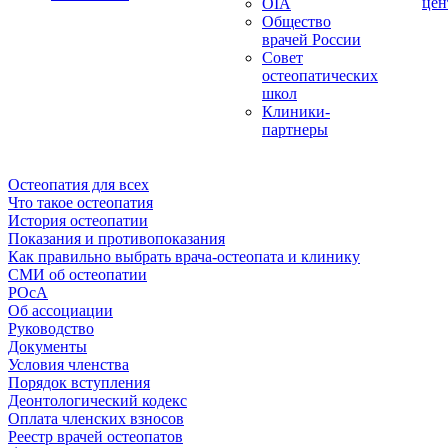
цен
OIA
Общество
врачей России
Совет
остеопатических
школ
Клиники-
партнеры
Остеопатия для всех
Что такое остеопатия
История остеопатии
Показания и противопоказания
Как правильно выбрать врача-остеопата и клинику
СМИ об остеопатии
РОсА
Об ассоциации
Руководство
Документы
Условия членства
Порядок вступления
Деонтологический кодекс
Оплата членских взносов
Реестр врачей остеопатов