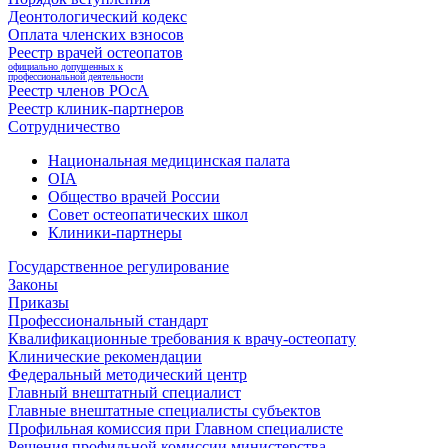
Деонтологический кодекс
Оплата членских взносов
Реестр врачей остеопатов
официально допущенных к
профессиональной деятельности
Реестр членов РОсА
Реестр клиник-партнеров
Сотрудничество
Национальная медицинская палата
OIA
Общество врачей России
Совет остеопатических школ
Клиники-партнеры
Государственное регулирование
Законы
Приказы
Профессиональный стандарт
Квалификационные требования к врачу-остеопату
Клинические рекомендации
Федеральный методический центр
Главный внештатный специалист
Главные внештатные специалисты субъектов
Профильная комиссия при Главном специалисте
Решения профильной комиссии министерства