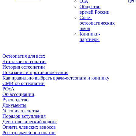
цен
OIA
Общество
врачей России
Совет
остеопатических
школ
Клиники-
партнеры
Остеопатия для всех
Что такое остеопатия
История остеопатии
Показания и противопоказания
Как правильно выбрать врача-остеопата и клинику
СМИ об остеопатии
РОсА
Об ассоциации
Руководство
Документы
Условия членства
Порядок вступления
Деонтологический кодекс
Оплата членских взносов
Реестр врачей остеопатов