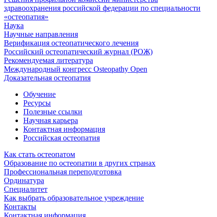
здравоохранения российской федерации по специальности
«остеопатия»
Наука
Научные направления
Верификация остеопатического лечения
Российский остеопатический журнал (РОЖ)
Рекомендуемая литература
Международный конгресс Osteopathy Open
Доказательная остеопатия
Обучение
Ресурсы
Полезные ссылки
Научная карьера
Контактная информация
Российская остеопатия
Как стать остеопатом
Образование по остеопатии в других странах
Профессиональная переподготовка
Ординатура
Специалитет
Как выбрать образовательное учреждение
Контакты
Контактная информация