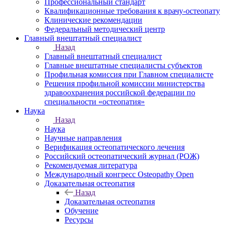
Профессиональный стандарт
Квалификационные требования к врачу-остеопату
Клинические рекомендации
Федеральный методический центр
Главный внештатный специалист
Назад
Главный внештатный специалист
Главные внештатные специалисты субъектов
Профильная комиссия при Главном специалисте
Решения профильной комиссии министерства
здравоохранения российской федерации по
специальности «остеопатия»
Наука
Назад
Наука
Научные направления
Верификация остеопатического лечения
Российский остеопатический журнал (РОЖ)
Рекомендуемая литература
Международный конгресс Osteopathy Open
Доказательная остеопатия
Назад
Доказательная остеопатия
Обучение
Ресурсы