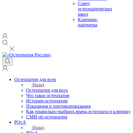
Совет
остеопатических
школ
Клиники-
партнеры
Остеопатия для всех
Назад
Остеопатия для всех
Что такое остеопатия
История остеопатии
Показания и противопоказания
Как правильно выбрать врача-остеопата и клинику
СМИ об остеопатии
РОсА
Назад
РОсА