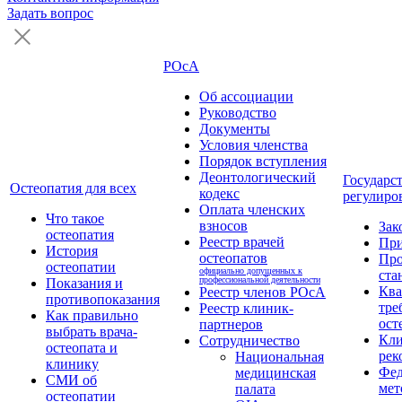
Задать вопрос
РОсА
Об ассоциации
Руководство
Документы
Условия членства
Порядок вступления
Деонтологический
Государс
Остеопатия для всех
кодекс
регулиро
Оплата членских
Что такое
взносов
Зак
остеопатия
Реестр врачей
Пр
История
остеопатов
Про
остеопатии
официально допущенных к
ста
профессиональной деятельности
Показания и
Кв
Реестр членов РОсА
противопоказания
тре
Реестр клиник-
Как правильно
ост
партнеров
выбрать врача-
Кли
Сотрудничество
остеопата и
рек
Национальная
клинику
Фед
медицинская
СМИ об
мет
палата
остеопатии