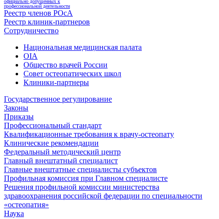
официально допущенных к
профессиональной деятельности
Реестр членов РОсА
Реестр клиник-партнеров
Сотрудничество
Национальная медицинская палата
OIA
Общество врачей России
Совет остеопатических школ
Клиники-партнеры
Государственное регулирование
Законы
Приказы
Профессиональный стандарт
Квалификационные требования к врачу-остеопату
Клинические рекомендации
Федеральный методический центр
Главный внештатный специалист
Главные внештатные специалисты субъектов
Профильная комиссия при Главном специалисте
Решения профильной комиссии министерства
здравоохранения российской федерации по специальности
«остеопатия»
Наука