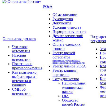
РОсА
Об ассоциации
Руководство
Документы
Условия членства
Порядок вступления
Деонтологический
Государс
Остеопатия для всех
кодекс
регулиро
Оплата членских
Что такое
взносов
Зак
остеопатия
Реестр врачей
Пр
История
остеопатов
Про
остеопатии
официально допущенных к
ста
профессиональной деятельности
Показания и
Кв
Реестр членов РОсА
противопоказания
тре
Реестр клиник-
Как правильно
ост
партнеров
выбрать врача-
Кли
Сотрудничество
остеопата и
рек
Национальная
клинику
Фед
медицинская
СМИ об
мет
палата
остеопатии
цен
OIA
Общество
врачей России