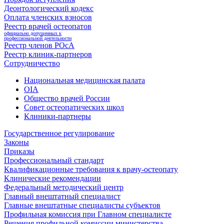
Деонтологический кодекс
Оплата членских взносов
Реестр врачей остеопатов
официально допущенных к
профессиональной деятельности
Реестр членов РОсА
Реестр клиник-партнеров
Сотрудничество
Национальная медицинская палата
OIA
Общество врачей России
Совет остеопатических школ
Клиники-партнеры
Государственное регулирование
Законы
Приказы
Профессиональный стандарт
Квалификационные требования к врачу-остеопату
Клинические рекомендации
Федеральный методический центр
Главный внештатный специалист
Главные внештатные специалисты субъектов
Профильная комиссия при Главном специалисте
Решения профильной комиссии министерства