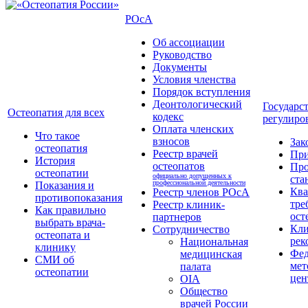
РОсА
Об ассоциации
Руководство
Документы
Условия членства
Порядок вступления
Деонтологический
Государс
Остеопатия для всех
кодекс
регулиро
Оплата членских
Что такое
взносов
Зак
остеопатия
Реестр врачей
Пр
История
остеопатов
Про
остеопатии
официально допущенных к
ста
профессиональной деятельности
Показания и
Кв
Реестр членов РОсА
противопоказания
тре
Реестр клиник-
Как правильно
ост
партнеров
выбрать врача-
Кли
Сотрудничество
остеопата и
рек
Национальная
клинику
Фед
медицинская
СМИ об
мет
палата
остеопатии
цен
OIA
Общество
врачей России