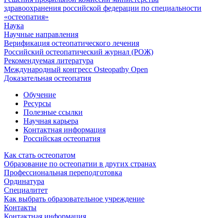
здравоохранения российской федерации по специальности
«остеопатия»
Наука
Научные направления
Верификация остеопатического лечения
Российский остеопатический журнал (РОЖ)
Рекомендуемая литература
Международный конгресс Osteopathy Open
Доказательная остеопатия
Обучение
Ресурсы
Полезные ссылки
Научная карьера
Контактная информация
Российская остеопатия
Как стать остеопатом
Образование по остеопатии в других странах
Профессиональная переподготовка
Ординатура
Специалитет
Как выбрать образовательное учреждение
Контакты
Контактная информация