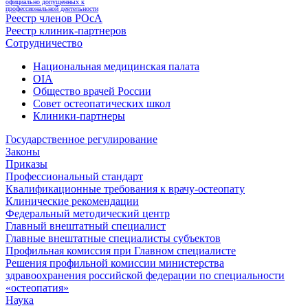
официально допущенных к
профессиональной деятельности
Реестр членов РОсА
Реестр клиник-партнеров
Сотрудничество
Национальная медицинская палата
OIA
Общество врачей России
Совет остеопатических школ
Клиники-партнеры
Государственное регулирование
Законы
Приказы
Профессиональный стандарт
Квалификационные требования к врачу-остеопату
Клинические рекомендации
Федеральный методический центр
Главный внештатный специалист
Главные внештатные специалисты субъектов
Профильная комиссия при Главном специалисте
Решения профильной комиссии министерства
здравоохранения российской федерации по специальности
«остеопатия»
Наука