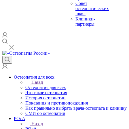
Совет
остеопатических
школ
Клиники-
партнеры
Остеопатия для всех
Назад
Остеопатия для всех
Что такое остеопатия
История остеопатии
Показания и противопоказания
Как правильно выбрать врача-остеопата и клинику
СМИ об остеопатии
РОсА
Назад
РОсА