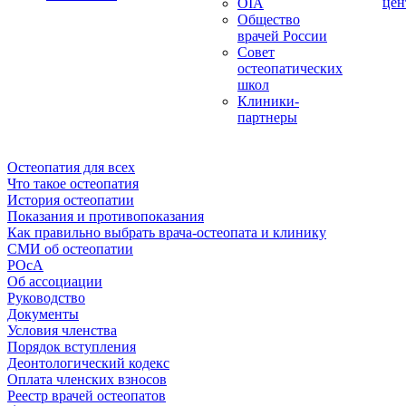
цен
OIA
Общество
врачей России
Совет
остеопатических
школ
Клиники-
партнеры
Остеопатия для всех
Что такое остеопатия
История остеопатии
Показания и противопоказания
Как правильно выбрать врача-остеопата и клинику
СМИ об остеопатии
РОсА
Об ассоциации
Руководство
Документы
Условия членства
Порядок вступления
Деонтологический кодекс
Оплата членских взносов
Реестр врачей остеопатов