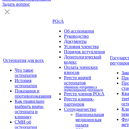
Задать вопрос
РОсА
Об ассоциации
Руководство
Документы
Условия членства
Порядок вступления
Деонтологический
Государс
Остеопатия для всех
кодекс
регулиро
Оплата членских
Что такое
взносов
Зак
остеопатия
Реестр врачей
Пр
История
остеопатов
Про
остеопатии
официально допущенных к
ста
профессиональной деятельности
Показания и
Кв
Реестр членов РОсА
противопоказания
тре
Реестр клиник-
Как правильно
ост
партнеров
выбрать врача-
Кли
Сотрудничество
остеопата и
рек
Национальная
клинику
Фед
медицинская
СМИ об
мет
палата
остеопатии