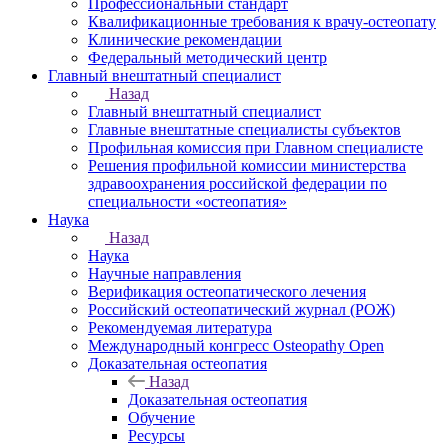
Профессиональный стандарт
Квалификационные требования к врачу-остеопату
Клинические рекомендации
Федеральный методический центр
Главный внештатный специалист
Назад
Главный внештатный специалист
Главные внештатные специалисты субъектов
Профильная комиссия при Главном специалисте
Решения профильной комиссии министерства
здравоохранения российской федерации по
специальности «остеопатия»
Наука
Назад
Наука
Научные направления
Верификация остеопатического лечения
Российский остеопатический журнал (РОЖ)
Рекомендуемая литература
Международный конгресс Osteopathy Open
Доказательная остеопатия
Назад
Доказательная остеопатия
Обучение
Ресурсы