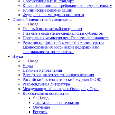
Профессиональный стандарт
Квалификационные требования к врачу-остеопату
Клинические рекомендации
Федеральный методический центр
Главный внештатный специалист
Назад
Главный внештатный специалист
Главные внештатные специалисты субъектов
Профильная комиссия при Главном специалисте
Решения профильной комиссии министерства
здравоохранения российской федерации по
специальности «остеопатия»
Наука
Назад
Наука
Научные направления
Верификация остеопатического лечения
Российский остеопатический журнал (РОЖ)
Рекомендуемая литература
Международный конгресс Osteopathy Open
Доказательная остеопатия
Назад
Доказательная остеопатия
Обучение
Ресурсы