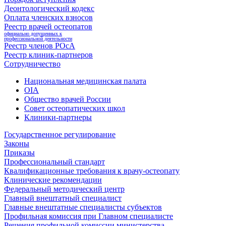
Деонтологический кодекс
Оплата членских взносов
Реестр врачей остеопатов
официально допущенных к
профессиональной деятельности
Реестр членов РОсА
Реестр клиник-партнеров
Сотрудничество
Национальная медицинская палата
OIA
Общество врачей России
Совет остеопатических школ
Клиники-партнеры
Государственное регулирование
Законы
Приказы
Профессиональный стандарт
Квалификационные требования к врачу-остеопату
Клинические рекомендации
Федеральный методический центр
Главный внештатный специалист
Главные внештатные специалисты субъектов
Профильная комиссия при Главном специалисте
Решения профильной комиссии министерства