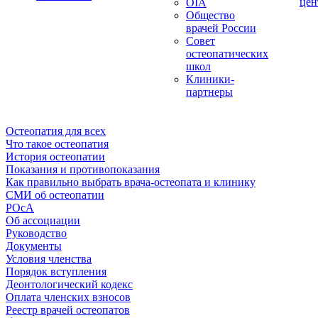
цен
OIA
Общество
врачей России
Совет
остеопатических
школ
Клиники-
партнеры
Остеопатия для всех
Что такое остеопатия
История остеопатии
Показания и противопоказания
Как правильно выбрать врача-остеопата и клинику
СМИ об остеопатии
РОсА
Об ассоциации
Руководство
Документы
Условия членства
Порядок вступления
Деонтологический кодекс
Оплата членских взносов
Реестр врачей остеопатов