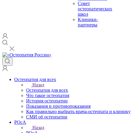
Совет
остеопатических
школ
Клиники-
партнеры
Остеопатия для всех
Назад
Остеопатия для всех
Что такое остеопатия
История остеопатии
Показания и противопоказания
Как правильно выбрать врача-остеопата и клинику
СМИ об остеопатии
РОсА
Назад
РОсА