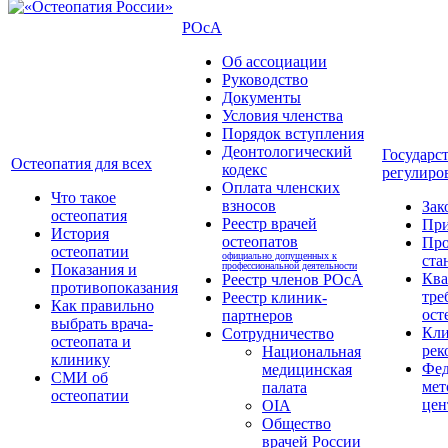
РОсА
Об ассоциации
Руководство
Документы
Условия членства
Порядок вступления
Деонтологический
Государс
Остеопатия для всех
кодекс
регулиро
Оплата членских
Что такое
взносов
Зак
остеопатия
Реестр врачей
Пр
История
остеопатов
Про
остеопатии
официально допущенных к
ста
профессиональной деятельности
Показания и
Кв
Реестр членов РОсА
противопоказания
тре
Реестр клиник-
Как правильно
ост
партнеров
выбрать врача-
Кли
Сотрудничество
остеопата и
рек
Национальная
клинику
Фед
медицинская
СМИ об
мет
палата
остеопатии
цен
OIA
Общество
врачей России