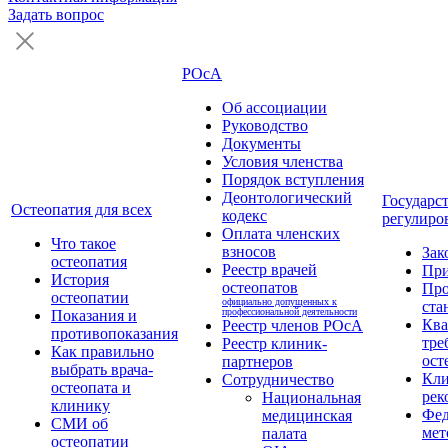
Задать вопрос
РОсА
Об ассоциации
Руководство
Документы
Условия членства
Порядок вступления
Деонтологический
Государс
Остеопатия для всех
кодекс
регулиро
Оплата членских
Что такое
взносов
Зак
остеопатия
Реестр врачей
Пр
История
остеопатов
Про
остеопатии
официально допущенных к
ста
профессиональной деятельности
Показания и
Кв
Реестр членов РОсА
противопоказания
тре
Реестр клиник-
Как правильно
ост
партнеров
выбрать врача-
Кли
Сотрудничество
остеопата и
рек
Национальная
клинику
Фед
медицинская
СМИ об
мет
палата
остеопатии