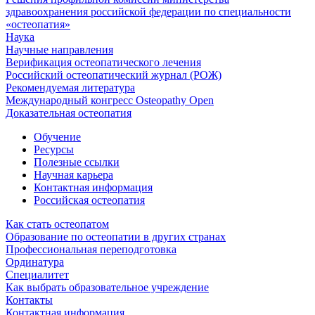
здравоохранения российской федерации по специальности
«остеопатия»
Наука
Научные направления
Верификация остеопатического лечения
Российский остеопатический журнал (РОЖ)
Рекомендуемая литература
Международный конгресс Osteopathy Open
Доказательная остеопатия
Обучение
Ресурсы
Полезные ссылки
Научная карьера
Контактная информация
Российская остеопатия
Как стать остеопатом
Образование по остеопатии в других странах
Профессиональная переподготовка
Ординатура
Специалитет
Как выбрать образовательное учреждение
Контакты
Контактная информация