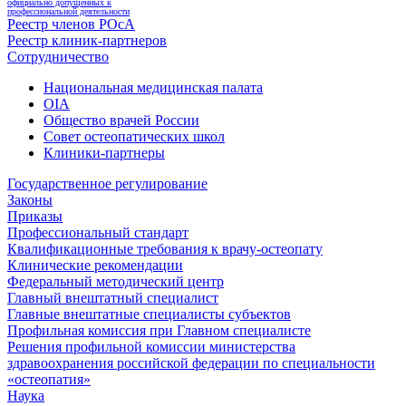
официально допущенных к
профессиональной деятельности
Реестр членов РОсА
Реестр клиник-партнеров
Сотрудничество
Национальная медицинская палата
OIA
Общество врачей России
Совет остеопатических школ
Клиники-партнеры
Государственное регулирование
Законы
Приказы
Профессиональный стандарт
Квалификационные требования к врачу-остеопату
Клинические рекомендации
Федеральный методический центр
Главный внештатный специалист
Главные внештатные специалисты субъектов
Профильная комиссия при Главном специалисте
Решения профильной комиссии министерства
здравоохранения российской федерации по специальности
«остеопатия»
Наука