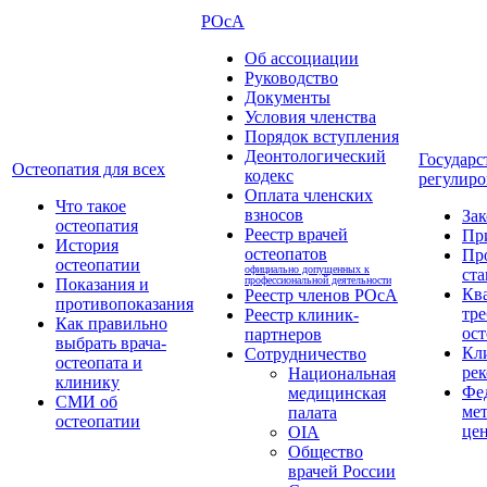
РОсА
Об ассоциации
Руководство
Документы
Условия членства
Порядок вступления
Деонтологический
Государс
Остеопатия для всех
кодекс
регулиро
Оплата членских
Что такое
взносов
За
остеопатия
Реестр врачей
Пр
История
остеопатов
Пр
остеопатии
официально допущенных к
ста
профессиональной деятельности
Показания и
Кв
Реестр членов РОсА
противопоказания
тре
Реестр клиник-
Как правильно
ост
партнеров
выбрать врача-
Кл
Сотрудничество
остеопата и
ре
Национальная
клинику
Фе
медицинская
СМИ об
ме
палата
остеопатии
це
OIA
Общество
врачей России