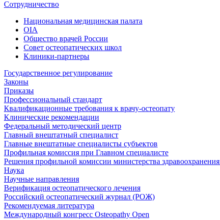
Сотрудничество
Национальная медицинская палата
OIA
Общество врачей России
Совет остеопатических школ
Клиники-партнеры
Государственное регулирование
Законы
Приказы
Профессиональный стандарт
Квалификационные требования к врачу-остеопату
Клинические рекомендации
Федеральный методический центр
Главный внештатный специалист
Главные внештатные специалисты субъектов
Профильная комиссия при Главном специалисте
Решения профильной комиссии министерства здравоохранения 
Наука
Научные направления
Верификация остеопатического лечения
Российский остеопатический журнал (РОЖ)
Рекомендуемая литература
Международный конгресс Osteopathy Open