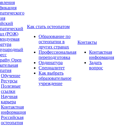
авления
фикация
опатического
ния
ийский
Как стать остеопатом
опатический
ал (РОЖ)
Образование по
мендуемая
остеопатии в
Контакты
ратура
других странах
ународный
Профессиональная
Контактная
ресс
переподготовка
информация
pathy Open
Ординатура
Задать
зательная
Специалитет
вопрос
опатия
Как выбрать
Обучение
образовательное
Ресурсы
учреждение
Полезные
ссылки
Научная
карьера
Контактная
информация
Российская
остеопатия