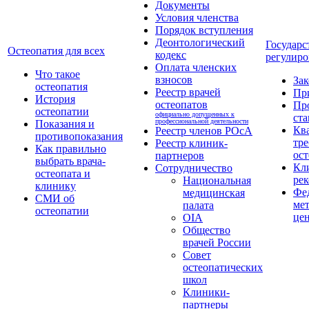
Документы
Условия членства
Порядок вступления
Деонтологический
Государс
Остеопатия для всех
кодекс
регулиро
Оплата членских
Что такое
взносов
За
остеопатия
Реестр врачей
Пр
История
остеопатов
Пр
остеопатии
официально допущенных к
ста
профессиональной деятельности
Показания и
Кв
Реестр членов РОсА
противопоказания
тре
Реестр клиник-
Как правильно
ост
партнеров
выбрать врача-
Кл
Сотрудничество
остеопата и
ре
Национальная
клинику
Фе
медицинская
СМИ об
ме
палата
остеопатии
це
OIA
Общество
врачей России
Совет
остеопатических
школ
Клиники-
партнеры