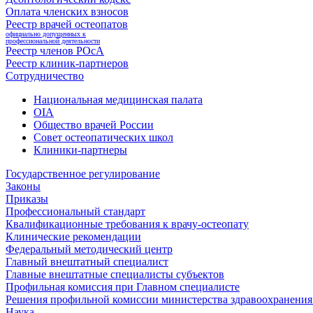
Оплата членских взносов
Реестр врачей остеопатов
официально допущенных к
профессиональной деятельности
Реестр членов РОсА
Реестр клиник-партнеров
Сотрудничество
Национальная медицинская палата
OIA
Общество врачей России
Совет остеопатических школ
Клиники-партнеры
Государственное регулирование
Законы
Приказы
Профессиональный стандарт
Квалификационные требования к врачу-остеопату
Клинические рекомендации
Федеральный методический центр
Главный внештатный специалист
Главные внештатные специалисты субъектов
Профильная комиссия при Главном специалисте
Решения профильной комиссии министерства здравоохранения 
Наука