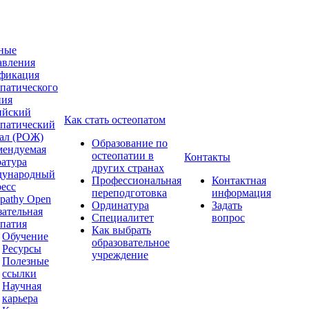
ные
авления
фикация
опатического
ния
ийский
Как стать остеопатом
опатический
ал (РОЖ)
Образование по
мендуемая
остеопатии в
Контакты
ратура
других странах
ународный
Профессиональная
Контактная
ресс
переподготовка
информация
pathy Open
Ординатура
Задать
зательная
Специалитет
вопрос
опатия
Как выбрать
Обучение
образовательное
Ресурсы
учреждение
Полезные
ссылки
Научная
карьера