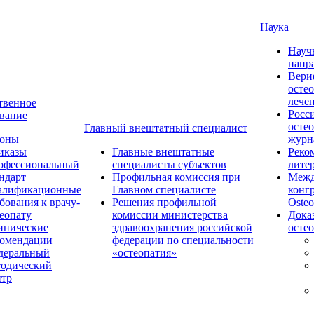
Наука
Науч
напр
Вери
осте
лече
твенное
Росс
вание
осте
Главный внештатный специалист
коны
журн
иказы
Главные внештатные
Реко
офессиональный
специалисты субъектов
лите
ндарт
Профильная комиссия при
Межд
алификационные
Главном специалисте
конг
бования к врачу-
Решения профильной
Osteo
еопату
комиссии министерства
Дока
инические
здравоохранения российской
осте
комендации
федерации по специальности
деральный
«остеопатия»
тодический
нтр