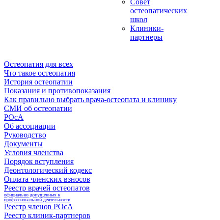
Совет
остеопатических
школ
Клиники-
партнеры
Остеопатия для всех
Что такое остеопатия
История остеопатии
Показания и противопоказания
Как правильно выбрать врача-остеопата и клинику
СМИ об остеопатии
РОсА
Об ассоциации
Руководство
Документы
Условия членства
Порядок вступления
Деонтологический кодекс
Оплата членских взносов
Реестр врачей остеопатов
официально допущенных к
профессиональной деятельности
Реестр членов РОсА
Реестр клиник-партнеров