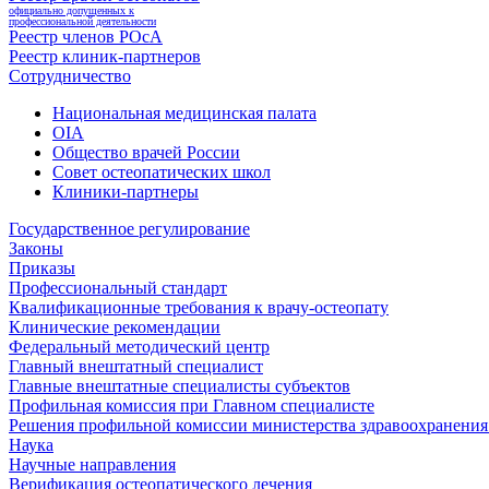
официально допущенных к
профессиональной деятельности
Реестр членов РОсА
Реестр клиник-партнеров
Сотрудничество
Национальная медицинская палата
OIA
Общество врачей России
Совет остеопатических школ
Клиники-партнеры
Государственное регулирование
Законы
Приказы
Профессиональный стандарт
Квалификационные требования к врачу-остеопату
Клинические рекомендации
Федеральный методический центр
Главный внештатный специалист
Главные внештатные специалисты субъектов
Профильная комиссия при Главном специалисте
Решения профильной комиссии министерства здравоохранения 
Наука
Научные направления
Верификация остеопатического лечения