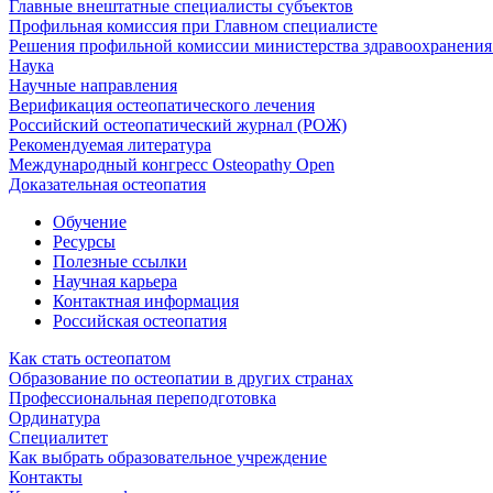
Главные внештатные специалисты субъектов
Профильная комиссия при Главном специалисте
Решения профильной комиссии министерства здравоохранения 
Наука
Научные направления
Верификация остеопатического лечения
Российский остеопатический журнал (РОЖ)
Рекомендуемая литература
Международный конгресс Osteopathy Open
Доказательная остеопатия
Обучение
Ресурсы
Полезные ссылки
Научная карьера
Контактная информация
Российская остеопатия
Как стать остеопатом
Образование по остеопатии в других странах
Профессиональная переподготовка
Ординатура
Специалитет
Как выбрать образовательное учреждение
Контакты