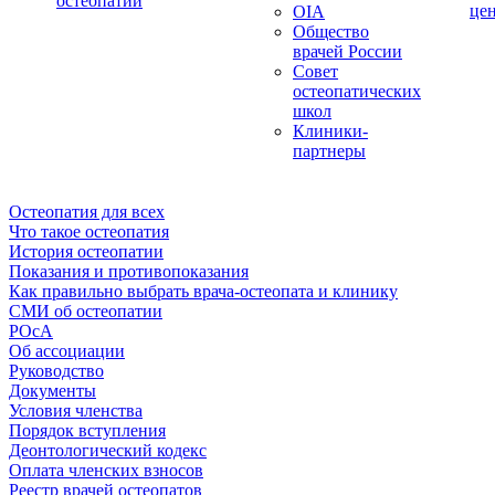
остеопатии
це
OIA
Общество
врачей России
Совет
остеопатических
школ
Клиники-
партнеры
Остеопатия для всех
Что такое остеопатия
История остеопатии
Показания и противопоказания
Как правильно выбрать врача-остеопата и клинику
СМИ об остеопатии
РОсА
Об ассоциации
Руководство
Документы
Условия членства
Порядок вступления
Деонтологический кодекс
Оплата членских взносов
Реестр врачей остеопатов