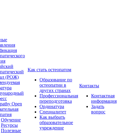
ные
авления
фикация
опатического
ния
ийский
Как стать остеопатом
опатический
ал (РОЖ)
Образование по
мендуемая
остеопатии в
Контакты
ратура
других странах
ународный
Профессиональная
Контактная
ресс
переподготовка
информация
pathy Open
Ординатура
Задать
зательная
Специалитет
вопрос
опатия
Как выбрать
Обучение
образовательное
Ресурсы
учреждение
Полезные