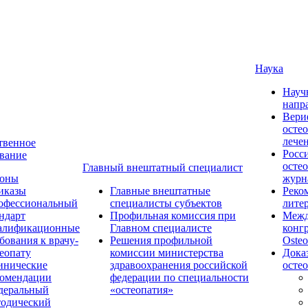
Наука
Науч
напр
Вери
осте
лече
твенное
Росс
вание
осте
Главный внештатный специалист
коны
журн
иказы
Главные внештатные
Реко
офессиональный
специалисты субъектов
лите
ндарт
Профильная комиссия при
Межд
алификационные
Главном специалисте
конг
бования к врачу-
Решения профильной
Osteo
еопату
комиссии министерства
Дока
инические
здравоохранения российской
осте
комендации
федерации по специальности
деральный
«остеопатия»
тодический