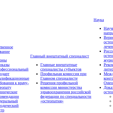
Наука
Науч
напр
Вери
осте
лече
твенное
Росс
вание
осте
Главный внештатный специалист
коны
журн
иказы
Главные внештатные
Реко
офессиональный
специалисты субъектов
лите
ндарт
Профильная комиссия при
Межд
алификационные
Главном специалисте
конг
бования к врачу-
Решения профильной
Osteo
еопату
комиссии министерства
Дока
инические
здравоохранения российской
осте
комендации
федерации по специальности
деральный
«остеопатия»
тодический
нтр