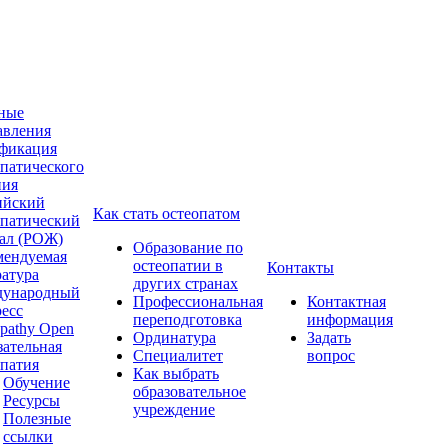
ные
авления
фикация
опатического
ния
ийский
Как стать остеопатом
опатический
ал (РОЖ)
Образование по
мендуемая
остеопатии в
Контакты
ратура
других странах
ународный
Профессиональная
Контактная
ресс
переподготовка
информация
pathy Open
Ординатура
Задать
зательная
Специалитет
вопрос
опатия
Как выбрать
Обучение
образовательное
Ресурсы
учреждение
Полезные
ссылки