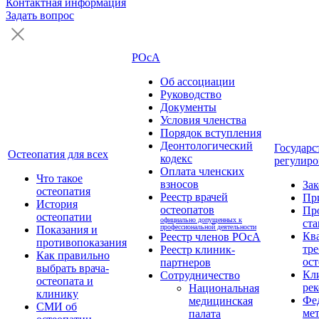
Контактная информация
Задать вопрос
РОсА
Об ассоциации
Руководство
Документы
Условия членства
Порядок вступления
Деонтологический
Государс
Остеопатия для всех
кодекс
регулиро
Оплата членских
Что такое
взносов
За
остеопатия
Реестр врачей
Пр
История
остеопатов
Пр
остеопатии
официально допущенных к
ста
профессиональной деятельности
Показания и
Кв
Реестр членов РОсА
противопоказания
тре
Реестр клиник-
Как правильно
ост
партнеров
выбрать врача-
Кл
Сотрудничество
остеопата и
ре
Национальная
клинику
Фе
медицинская
СМИ об
ме
палата