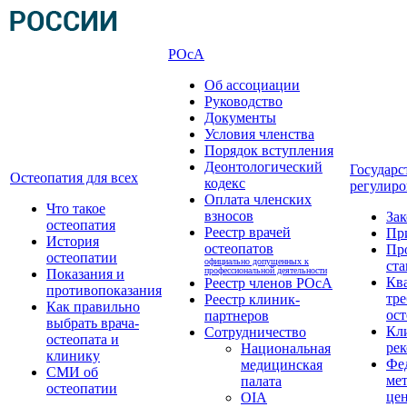
РОсА
Об ассоциации
Руководство
Документы
Условия членства
Порядок вступления
Деонтологический
Государс
Остеопатия для всех
кодекс
регулиро
Оплата членских
Что такое
взносов
За
остеопатия
Реестр врачей
Пр
История
остеопатов
Пр
остеопатии
официально допущенных к
ста
профессиональной деятельности
Показания и
Кв
Реестр членов РОсА
противопоказания
тре
Реестр клиник-
Как правильно
ост
партнеров
выбрать врача-
Кл
Сотрудничество
остеопата и
ре
Национальная
клинику
Фе
медицинская
СМИ об
ме
палата
остеопатии
це
OIA