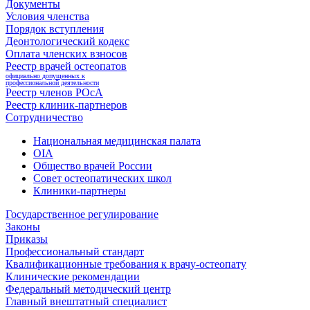
Документы
Условия членства
Порядок вступления
Деонтологический кодекс
Оплата членских взносов
Реестр врачей остеопатов
официально допущенных к
профессиональной деятельности
Реестр членов РОсА
Реестр клиник-партнеров
Сотрудничество
Национальная медицинская палата
OIA
Общество врачей России
Совет остеопатических школ
Клиники-партнеры
Государственное регулирование
Законы
Приказы
Профессиональный стандарт
Квалификационные требования к врачу-остеопату
Клинические рекомендации
Федеральный методический центр
Главный внештатный специалист