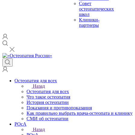
Совет
остеопатических
школ
Клиники-
партнеры
Остеопатия для всех
Назад
Остеопатия для всех
Что такое остеопатия
История остеопатии
Показания и противопоказания
Как правильно выбрать врача-остеопата и клинику
СМИ об остеопатии
РОсА
Назад
РОсА