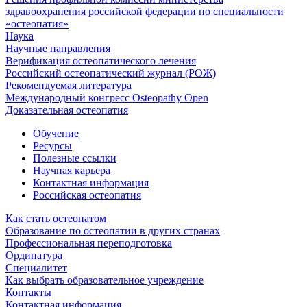
здравоохранения российской федерации по специальности
«остеопатия»
Наука
Научные направления
Верификация остеопатического лечения
Российский остеопатический журнал (РОЖ)
Рекомендуемая литература
Международный конгресс Osteopathy Open
Доказательная остеопатия
Обучение
Ресурсы
Полезные ссылки
Научная карьера
Контактная информация
Российская остеопатия
Как стать остеопатом
Образование по остеопатии в других странах
Профессиональная переподготовка
Ординатура
Специалитет
Как выбрать образовательное учреждение
Контакты
Контактная информация