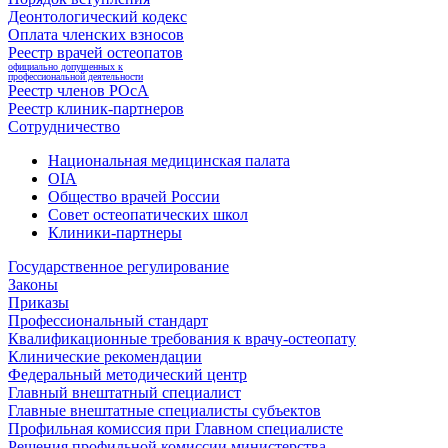
Деонтологический кодекс
Оплата членских взносов
Реестр врачей остеопатов
официально допущенных к
профессиональной деятельности
Реестр членов РОсА
Реестр клиник-партнеров
Сотрудничество
Национальная медицинская палата
OIA
Общество врачей России
Совет остеопатических школ
Клиники-партнеры
Государственное регулирование
Законы
Приказы
Профессиональный стандарт
Квалификационные требования к врачу-остеопату
Клинические рекомендации
Федеральный методический центр
Главный внештатный специалист
Главные внештатные специалисты субъектов
Профильная комиссия при Главном специалисте
Решения профильной комиссии министерства