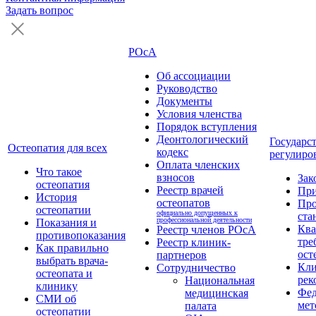
Задать вопрос
РОсА
Об ассоциации
Руководство
Документы
Условия членства
Порядок вступления
Деонтологический
Государс
Остеопатия для всех
кодекс
регулиро
Оплата членских
Что такое
взносов
Зак
остеопатия
Реестр врачей
Пр
История
остеопатов
Про
остеопатии
официально допущенных к
ста
профессиональной деятельности
Показания и
Кв
Реестр членов РОсА
противопоказания
тре
Реестр клиник-
Как правильно
ост
партнеров
выбрать врача-
Кли
Сотрудничество
остеопата и
рек
Национальная
клинику
Фед
медицинская
СМИ об
мет
палата
остеопатии