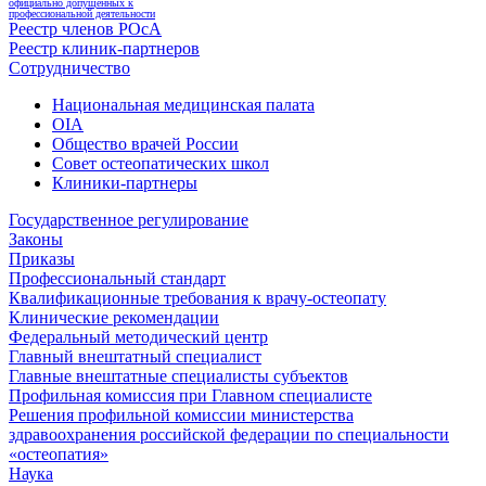
официально допущенных к
профессиональной деятельности
Реестр членов РОсА
Реестр клиник-партнеров
Сотрудничество
Национальная медицинская палата
OIA
Общество врачей России
Совет остеопатических школ
Клиники-партнеры
Государственное регулирование
Законы
Приказы
Профессиональный стандарт
Квалификационные требования к врачу-остеопату
Клинические рекомендации
Федеральный методический центр
Главный внештатный специалист
Главные внештатные специалисты субъектов
Профильная комиссия при Главном специалисте
Решения профильной комиссии министерства
здравоохранения российской федерации по специальности
«остеопатия»
Наука