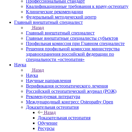
Профессиональный стандарт
Квалификационные требования к врачу-остеопату
Клинические рекомендации
Федеральный методический центр
Главный внештатный специалист
Назад
Главный внештатный специалист
Главные внештатные специалисты субъектов
Профильная комиссия при Главном специалисте
Решения профильной комиссии министерства
здравоохранения российской федерации по
специальности «остеопатия»
Наука
Назад
Наука
Научные направления
Верификация остеопатического лечения
Российский остеопатический журнал (РОЖ)
Рекомендуемая литература
Международный конгресс Osteopathy Open
Доказательная остеопатия
Назад
Доказательная остеопатия
Обучение
Ресурсы