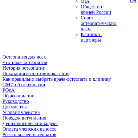
цен
OIA
Общество
врачей России
Совет
остеопатических
школ
Клиники-
партнеры
Остеопатия для всех
Что такое остеопатия
История остеопатии
Показания и противопоказания
Как правильно выбрать врача-остеопата и клинику
СМИ об остеопатии
РОсА
Об ассоциации
Руководство
Документы
Условия членства
Порядок вступления
Деонтологический кодекс
Оплата членских взносов
Реестр врачей остеопатов