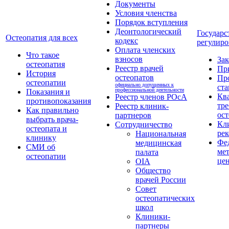
Документы
Условия членства
Порядок вступления
Деонтологический
Государс
Остеопатия для всех
кодекс
регулиро
Оплата членских
Что такое
взносов
За
остеопатия
Реестр врачей
Пр
История
остеопатов
Пр
остеопатии
официально допущенных к
ста
профессиональной деятельности
Показания и
Кв
Реестр членов РОсА
противопоказания
тре
Реестр клиник-
Как правильно
ост
партнеров
выбрать врача-
Кл
Сотрудничество
остеопата и
ре
Национальная
клинику
Фе
медицинская
СМИ об
ме
палата
остеопатии
це
OIA
Общество
врачей России
Совет
остеопатических
школ
Клиники-
партнеры