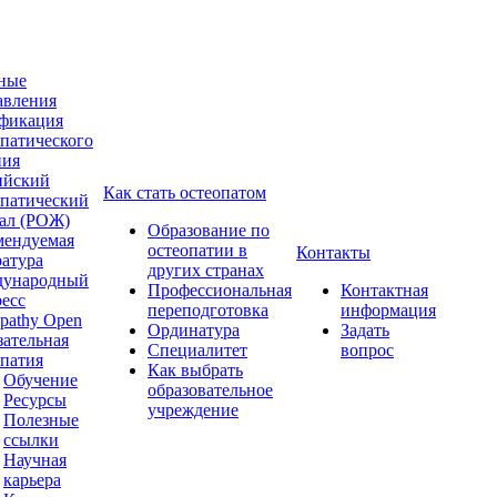
ные
авления
фикация
опатического
ния
ийский
Как стать остеопатом
опатический
ал (РОЖ)
Образование по
мендуемая
остеопатии в
Контакты
ратура
других странах
ународный
Профессиональная
Контактная
ресс
переподготовка
информация
pathy Open
Ординатура
Задать
зательная
Специалитет
вопрос
опатия
Как выбрать
Обучение
образовательное
Ресурсы
учреждение
Полезные
ссылки
Научная
карьера