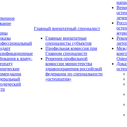
напр
Вери
осте
лече
твенное
Росс
вание
осте
Главный внештатный специалист
коны
журн
иказы
Главные внештатные
Реко
офессиональный
специалисты субъектов
лите
ндарт
Профильная комиссия при
Межд
алификационные
Главном специалисте
конг
бования к врачу-
Решения профильной
Osteo
еопату
комиссии министерства
Дока
инические
здравоохранения российской
осте
комендации
федерации по специальности
деральный
«остеопатия»
тодический
нтр