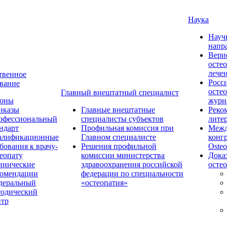
Наука
Науч
напр
Вери
осте
лече
твенное
Росс
вание
осте
Главный внештатный специалист
коны
журн
иказы
Главные внештатные
Реко
офессиональный
специалисты субъектов
лите
ндарт
Профильная комиссия при
Межд
алификационные
Главном специалисте
конг
бования к врачу-
Решения профильной
Osteo
еопату
комиссии министерства
Дока
инические
здравоохранения российской
осте
комендации
федерации по специальности
деральный
«остеопатия»
тодический
нтр