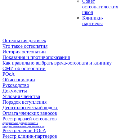
Совет
остеопатических
школ
Клиники-
партнеры
Остеопатия для всех
Что такое остеопатия
История остеопатии
Показания и противопоказания
Как правильно выбрать врача-остеопата и клинику
СМИ об остеопатии
РОсА
Об ассоциации
Руководство
Документы
Условия членства
Порядок вступления
Деонтологический кодекс
Оплата членских взносов
Реестр врачей остеопатов
официально допущенных к
профессиональной деятельности
Реестр членов РОсА
Реестр клиник-партнеров