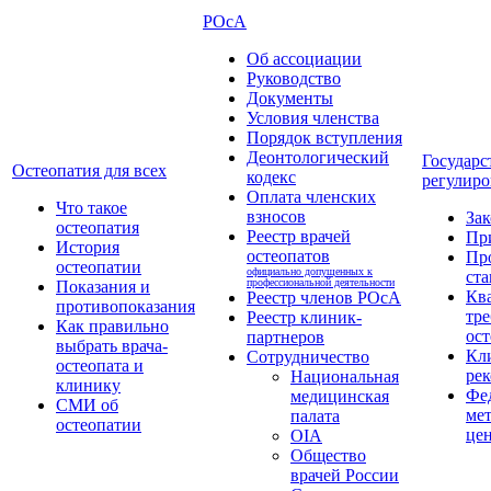
РОсА
Об ассоциации
Руководство
Документы
Условия членства
Порядок вступления
Деонтологический
Государс
Остеопатия для всех
кодекс
регулиро
Оплата членских
Что такое
взносов
За
остеопатия
Реестр врачей
Пр
История
остеопатов
Пр
остеопатии
официально допущенных к
ста
профессиональной деятельности
Показания и
Кв
Реестр членов РОсА
противопоказания
тре
Реестр клиник-
Как правильно
ост
партнеров
выбрать врача-
Кл
Сотрудничество
остеопата и
ре
Национальная
клинику
Фе
медицинская
СМИ об
ме
палата
остеопатии
це
OIA
Общество
врачей России