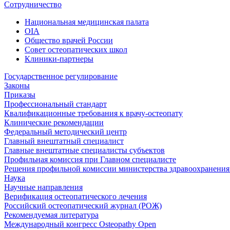
Сотрудничество
Национальная медицинская палата
OIA
Общество врачей России
Совет остеопатических школ
Клиники-партнеры
Государственное регулирование
Законы
Приказы
Профессиональный стандарт
Квалификационные требования к врачу-остеопату
Клинические рекомендации
Федеральный методический центр
Главный внештатный специалист
Главные внештатные специалисты субъектов
Профильная комиссия при Главном специалисте
Решения профильной комиссии министерства здравоохранения 
Наука
Научные направления
Верификация остеопатического лечения
Российский остеопатический журнал (РОЖ)
Рекомендуемая литература
Международный конгресс Osteopathy Open