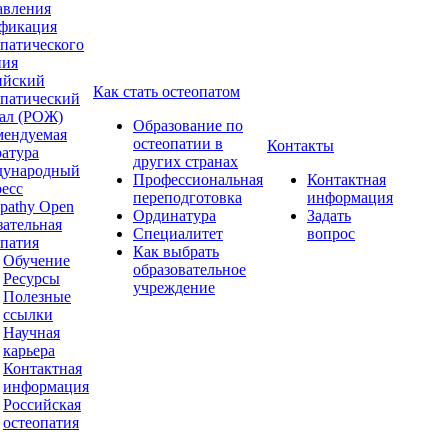
авления
фикация
опатического
ния
ийский
Как стать остеопатом
опатический
ал (РОЖ)
Образование по
мендуемая
остеопатии в
Контакты
ратура
других странах
ународный
Профессиональная
Контактная
ресс
переподготовка
информация
pathy Open
Ординатура
Задать
зательная
Специалитет
вопрос
опатия
Как выбрать
Обучение
образовательное
Ресурсы
учреждение
Полезные
ссылки
Научная
карьера
Контактная
информация
Российская
остеопатия