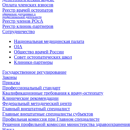
Оплата членских взносов
Реестр врачей остеопатов
официально допущенных к
профессиональной деятельности
Реестр членов РОсА
Реестр клиник-партнеров
Сотрудничество
Национальная медицинская палата
OIA
Общество врачей России
Совет остеопатических школ
Клиники-партнеры
Государственное регулирование
Законы
Приказы
Профессиональный стандарт
Квалификационные требования к врачу-остеопату
Клинические рекомендации
Федеральный методический центр
Главный внештатный специалист
Главные внештатные специалисты субъектов
Профильная комиссия при Главном специалисте
Решения профильной комиссии министерства здравоохранения 
Наука