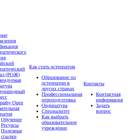
ные
авления
фикация
опатического
ния
ийский
Как стать остеопатом
опатический
ал (РОЖ)
Образование по
мендуемая
остеопатии в
Контакты
ратура
других странах
ународный
Профессиональная
Контактная
ресс
переподготовка
информация
pathy Open
Ординатура
Задать
зательная
Специалитет
вопрос
опатия
Как выбрать
Обучение
образовательное
Ресурсы
учреждение
Полезные
ссылки