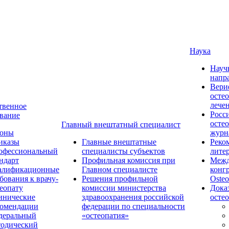
Наука
Науч
напр
Вери
осте
лече
твенное
Росс
вание
осте
Главный внештатный специалист
коны
журн
иказы
Главные внештатные
Реко
офессиональный
специалисты субъектов
лите
ндарт
Профильная комиссия при
Межд
алификационные
Главном специалисте
конг
бования к врачу-
Решения профильной
Osteo
еопату
комиссии министерства
Дока
инические
здравоохранения российской
осте
комендации
федерации по специальности
деральный
«остеопатия»
тодический