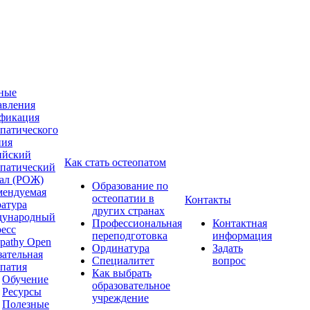
ные
авления
фикация
опатического
ния
ийский
Как стать остеопатом
опатический
ал (РОЖ)
Образование по
мендуемая
остеопатии в
Контакты
ратура
других странах
ународный
Профессиональная
Контактная
ресс
переподготовка
информация
pathy Open
Ординатура
Задать
зательная
Специалитет
вопрос
опатия
Как выбрать
Обучение
образовательное
Ресурсы
учреждение
Полезные