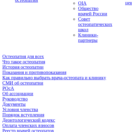
остеопатии
це
OIA
Общество
врачей России
Совет
остеопатических
школ
Клиники-
партнеры
Остеопатия для всех
Что такое остеопатия
История остеопатии
Показания и противопоказания
Как правильно выбрать врача-остеопата и клинику
СМИ об остеопатии
РОсА
Об ассоциации
Руководство
Документы
Условия членства
Порядок вступления
Деонтологический кодекс
Оплата членских взносов
Реестр врачей остеопатов