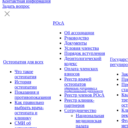
Контактная информация
Задать вопрос
РОсА
Об ассоциации
Руководство
Документы
Условия членства
Порядок вступления
Деонтологический
Государс
Остеопатия для всех
кодекс
регулиро
Оплата членских
Что такое
взносов
За
остеопатия
Реестр врачей
Пр
История
остеопатов
Пр
остеопатии
официально допущенных к
ста
профессиональной деятельности
Показания и
Кв
Реестр членов РОсА
противопоказания
тре
Реестр клиник-
Как правильно
ост
партнеров
выбрать врача-
Кл
Сотрудничество
остеопата и
ре
Национальная
клинику
Фе
медицинская
СМИ об
ме
палата