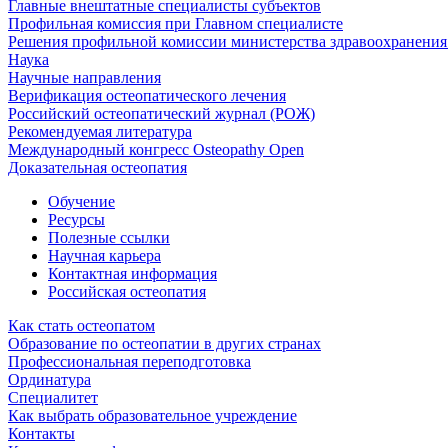
Главные внештатные специалисты субъектов
Профильная комиссия при Главном специалисте
Решения профильной комиссии министерства здравоохранения 
Наука
Научные направления
Верификация остеопатического лечения
Российский остеопатический журнал (РОЖ)
Рекомендуемая литература
Международный конгресс Osteopathy Open
Доказательная остеопатия
Обучение
Ресурсы
Полезные ссылки
Научная карьера
Контактная информация
Российская остеопатия
Как стать остеопатом
Образование по остеопатии в других странах
Профессиональная переподготовка
Ординатура
Специалитет
Как выбрать образовательное учреждение
Контакты