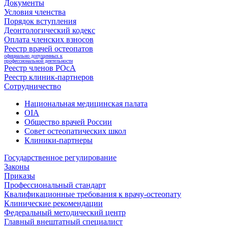
Документы
Условия членства
Порядок вступления
Деонтологический кодекс
Оплата членских взносов
Реестр врачей остеопатов
официально допущенных к
профессиональной деятельности
Реестр членов РОсА
Реестр клиник-партнеров
Сотрудничество
Национальная медицинская палата
OIA
Общество врачей России
Совет остеопатических школ
Клиники-партнеры
Государственное регулирование
Законы
Приказы
Профессиональный стандарт
Квалификационные требования к врачу-остеопату
Клинические рекомендации
Федеральный методический центр
Главный внештатный специалист