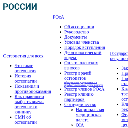
РОсА
Об ассоциации
Руководство
Документы
Условия членства
Порядок вступления
Деонтологический
Государс
Остеопатия для всех
кодекс
регулиро
Оплата членских
Что такое
взносов
За
остеопатия
Реестр врачей
Пр
История
остеопатов
Пр
остеопатии
официально допущенных к
ста
профессиональной деятельности
Показания и
Кв
Реестр членов РОсА
противопоказания
тре
Реестр клиник-
Как правильно
ост
партнеров
выбрать врача-
Кл
Сотрудничество
остеопата и
ре
Национальная
клинику
Фе
медицинская
СМИ об
ме
палата
остеопатии
це
OIA