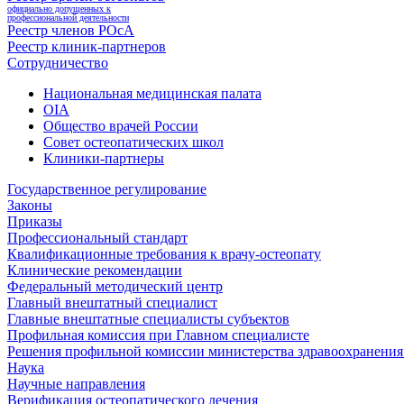
официально допущенных к
профессиональной деятельности
Реестр членов РОсА
Реестр клиник-партнеров
Сотрудничество
Национальная медицинская палата
OIA
Общество врачей России
Совет остеопатических школ
Клиники-партнеры
Государственное регулирование
Законы
Приказы
Профессиональный стандарт
Квалификационные требования к врачу-остеопату
Клинические рекомендации
Федеральный методический центр
Главный внештатный специалист
Главные внештатные специалисты субъектов
Профильная комиссия при Главном специалисте
Решения профильной комиссии министерства здравоохранения 
Наука
Научные направления
Верификация остеопатического лечения