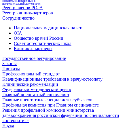
официально допущенных к
профессиональной деятельности
Реестр членов РОсА
Реестр клиник-партнеров
Сотрудничество
Национальная медицинская палата
OIA
Общество врачей России
Совет остеопатических школ
Клиники-партнеры
Государственное регулирование
Законы
Приказы
Профессиональный стандарт
Квалификационные требования к врачу-остеопату
Клинические рекомендации
Федеральный методический центр
Главный внештатный специалист
Главные внештатные специалисты субъектов
Профильная комиссия при Главном специалисте
Решения профильной комиссии министерства
здравоохранения российской федерации по специальности
«остеопатия»
Наука