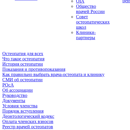
цен
OIA
Общество
врачей России
Совет
остеопатических
школ
Клиники-
партнеры
Остеопатия для всех
Что такое остеопатия
История остеопатии
Показания и противопоказания
Как правильно выбрать врача-остеопата и клинику
СМИ об остеопатии
РОсА
Об ассоциации
Руководство
Документы
Условия членства
Порядок вступления
Деонтологический кодекс
Оплата членских взносов
Реестр врачей остеопатов