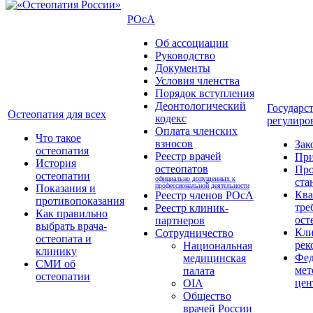
РОсА
Об ассоциации
Руководство
Документы
Условия членства
Порядок вступления
Деонтологический
Государс
Остеопатия для всех
кодекс
регулиро
Оплата членских
Что такое
взносов
Зак
остеопатия
Реестр врачей
Пр
История
остеопатов
Про
остеопатии
официально допущенных к
ста
профессиональной деятельности
Показания и
Кв
Реестр членов РОсА
противопоказания
тре
Реестр клиник-
Как правильно
ост
партнеров
выбрать врача-
Кли
Сотрудничество
остеопата и
рек
Национальная
клинику
Фед
медицинская
СМИ об
мет
палата
остеопатии
цен
OIA
Общество
врачей России