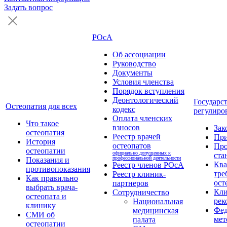
Задать вопрос
РОсА
Об ассоциации
Руководство
Документы
Условия членства
Порядок вступления
Деонтологический
Государс
Остеопатия для всех
кодекс
регулиро
Оплата членских
Что такое
взносов
Зак
остеопатия
Реестр врачей
Пр
История
остеопатов
Про
остеопатии
официально допущенных к
ста
профессиональной деятельности
Показания и
Кв
Реестр членов РОсА
противопоказания
тре
Реестр клиник-
Как правильно
ост
партнеров
выбрать врача-
Кли
Сотрудничество
остеопата и
рек
Национальная
клинику
Фед
медицинская
СМИ об
мет
палата
остеопатии