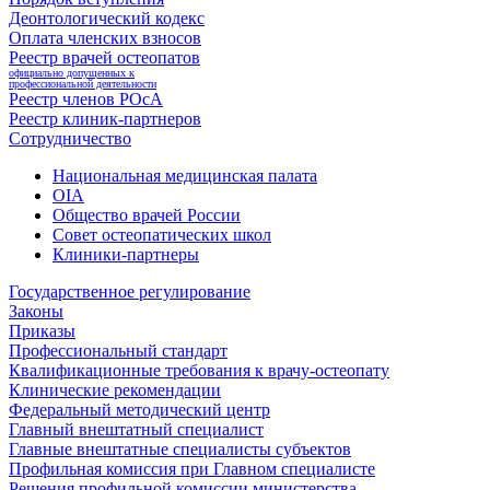
Деонтологический кодекс
Оплата членских взносов
Реестр врачей остеопатов
официально допущенных к
профессиональной деятельности
Реестр членов РОсА
Реестр клиник-партнеров
Сотрудничество
Национальная медицинская палата
OIA
Общество врачей России
Совет остеопатических школ
Клиники-партнеры
Государственное регулирование
Законы
Приказы
Профессиональный стандарт
Квалификационные требования к врачу-остеопату
Клинические рекомендации
Федеральный методический центр
Главный внештатный специалист
Главные внештатные специалисты субъектов
Профильная комиссия при Главном специалисте
Решения профильной комиссии министерства