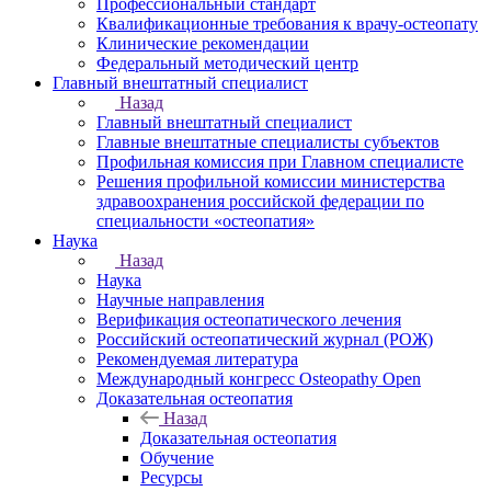
Профессиональный стандарт
Квалификационные требования к врачу-остеопату
Клинические рекомендации
Федеральный методический центр
Главный внештатный специалист
Назад
Главный внештатный специалист
Главные внештатные специалисты субъектов
Профильная комиссия при Главном специалисте
Решения профильной комиссии министерства
здравоохранения российской федерации по
специальности «остеопатия»
Наука
Назад
Наука
Научные направления
Верификация остеопатического лечения
Российский остеопатический журнал (РОЖ)
Рекомендуемая литература
Международный конгресс Osteopathy Open
Доказательная остеопатия
Назад
Доказательная остеопатия
Обучение
Ресурсы