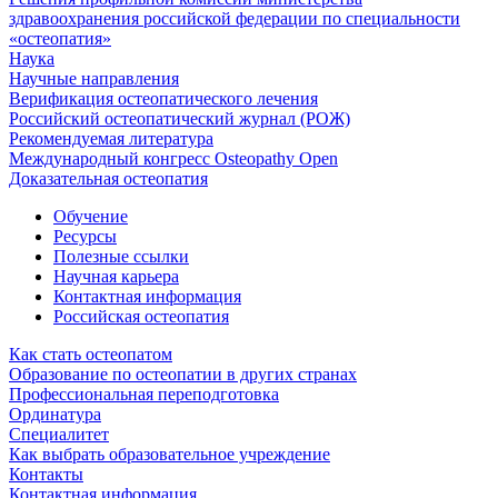
здравоохранения российской федерации по специальности
«остеопатия»
Наука
Научные направления
Верификация остеопатического лечения
Российский остеопатический журнал (РОЖ)
Рекомендуемая литература
Международный конгресс Osteopathy Open
Доказательная остеопатия
Обучение
Ресурсы
Полезные ссылки
Научная карьера
Контактная информация
Российская остеопатия
Как стать остеопатом
Образование по остеопатии в других странах
Профессиональная переподготовка
Ординатура
Специалитет
Как выбрать образовательное учреждение
Контакты
Контактная информация