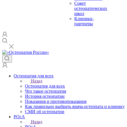
Совет
остеопатических
школ
Клиники-
партнеры
Остеопатия для всех
Назад
Остеопатия для всех
Что такое остеопатия
История остеопатии
Показания и противопоказания
Как правильно выбрать врача-остеопата и клинику
СМИ об остеопатии
РОсА
Назад
РОсА