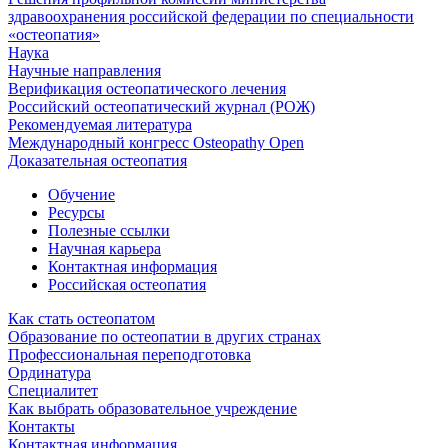
здравоохранения российской федерации по специальности
«остеопатия»
Наука
Научные направления
Верификация остеопатического лечения
Российский остеопатический журнал (РОЖ)
Рекомендуемая литература
Международный конгресс Osteopathy Open
Доказательная остеопатия
Обучение
Ресурсы
Полезные ссылки
Научная карьера
Контактная информация
Российская остеопатия
Как стать остеопатом
Образование по остеопатии в других странах
Профессиональная переподготовка
Ординатура
Специалитет
Как выбрать образовательное учреждение
Контакты
Контактная информация