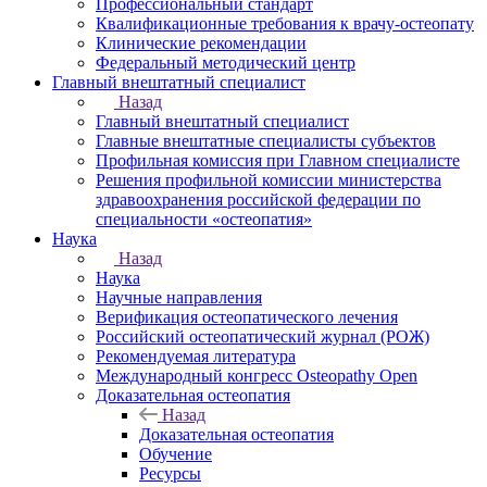
Профессиональный стандарт
Квалификационные требования к врачу-остеопату
Клинические рекомендации
Федеральный методический центр
Главный внештатный специалист
Назад
Главный внештатный специалист
Главные внештатные специалисты субъектов
Профильная комиссия при Главном специалисте
Решения профильной комиссии министерства
здравоохранения российской федерации по
специальности «остеопатия»
Наука
Назад
Наука
Научные направления
Верификация остеопатического лечения
Российский остеопатический журнал (РОЖ)
Рекомендуемая литература
Международный конгресс Osteopathy Open
Доказательная остеопатия
Назад
Доказательная остеопатия
Обучение
Ресурсы