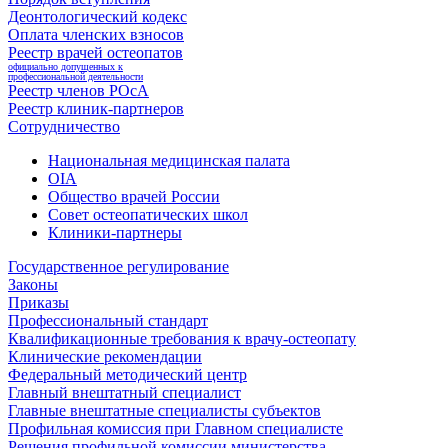
Деонтологический кодекс
Оплата членских взносов
Реестр врачей остеопатов
официально допущенных к
профессиональной деятельности
Реестр членов РОсА
Реестр клиник-партнеров
Сотрудничество
Национальная медицинская палата
OIA
Общество врачей России
Совет остеопатических школ
Клиники-партнеры
Государственное регулирование
Законы
Приказы
Профессиональный стандарт
Квалификационные требования к врачу-остеопату
Клинические рекомендации
Федеральный методический центр
Главный внештатный специалист
Главные внештатные специалисты субъектов
Профильная комиссия при Главном специалисте
Решения профильной комиссии министерства