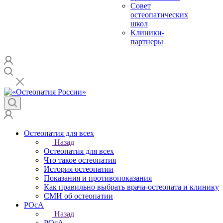
Совет
остеопатических
школ
Клиники-
партнеры
Остеопатия для всех
Назад
Остеопатия для всех
Что такое остеопатия
История остеопатии
Показания и противопоказания
Как правильно выбрать врача-остеопата и клинику
СМИ об остеопатии
РОсА
Назад
РОсА