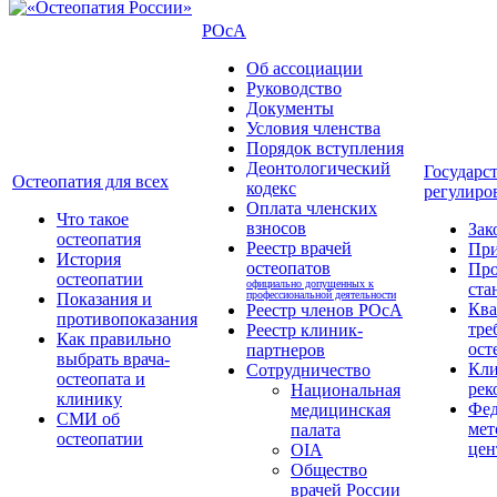
РОсА
Об ассоциации
Руководство
Документы
Условия членства
Порядок вступления
Деонтологический
Государс
Остеопатия для всех
кодекс
регулиро
Оплата членских
Что такое
взносов
Зак
остеопатия
Реестр врачей
Пр
История
остеопатов
Про
остеопатии
официально допущенных к
ста
профессиональной деятельности
Показания и
Кв
Реестр членов РОсА
противопоказания
тре
Реестр клиник-
Как правильно
ост
партнеров
выбрать врача-
Кли
Сотрудничество
остеопата и
рек
Национальная
клинику
Фед
медицинская
СМИ об
мет
палата
остеопатии
цен
OIA
Общество
врачей России