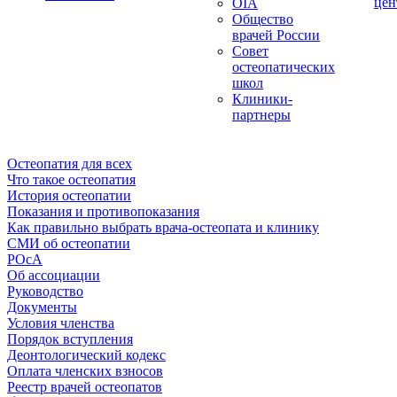
цен
OIA
Общество
врачей России
Совет
остеопатических
школ
Клиники-
партнеры
Остеопатия для всех
Что такое остеопатия
История остеопатии
Показания и противопоказания
Как правильно выбрать врача-остеопата и клинику
СМИ об остеопатии
РОсА
Об ассоциации
Руководство
Документы
Условия членства
Порядок вступления
Деонтологический кодекс
Оплата членских взносов
Реестр врачей остеопатов