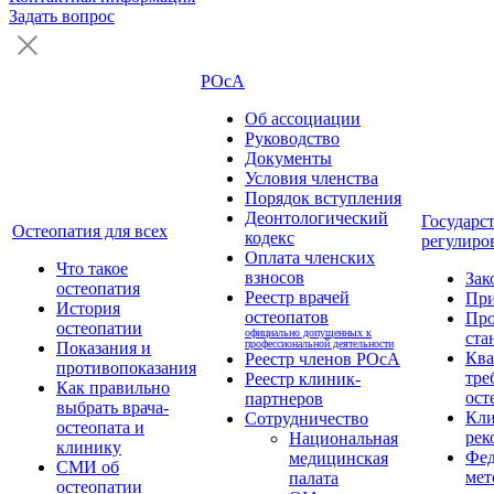
Задать вопрос
РОсА
Об ассоциации
Руководство
Документы
Условия членства
Порядок вступления
Деонтологический
Государс
Остеопатия для всех
кодекс
регулиро
Оплата членских
Что такое
взносов
Зак
остеопатия
Реестр врачей
Пр
История
остеопатов
Про
остеопатии
официально допущенных к
ста
профессиональной деятельности
Показания и
Кв
Реестр членов РОсА
противопоказания
тре
Реестр клиник-
Как правильно
ост
партнеров
выбрать врача-
Кли
Сотрудничество
остеопата и
рек
Национальная
клинику
Фед
медицинская
СМИ об
мет
палата
остеопатии