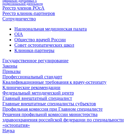
официально допущенных к
профессиональной деятельности
Реестр членов РОсА
Реестр клиник-партнеров
Сотрудничество
Национальная медицинская палата
OIA
Общество врачей России
Совет остеопатических школ
Клиники-партнеры
Государственное регулирование
Законы
Приказы
Профессиональный стандарт
Квалификационные требования к врачу-остеопату
Клинические рекомендации
Федеральный методический центр
Главный внештатный специалист
Главные внештатные специалисты субъектов
Профильная комиссия при Главном специалисте
Решения профильной комиссии министерства
здравоохранения российской федерации по специальности
«остеопатия»
Наука