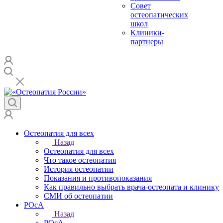
Совет
остеопатических
школ
Клиники-
партнеры
Остеопатия для всех
Назад
Остеопатия для всех
Что такое остеопатия
История остеопатии
Показания и противопоказания
Как правильно выбрать врача-остеопата и клинику
СМИ об остеопатии
РОсА
Назад
РОсА