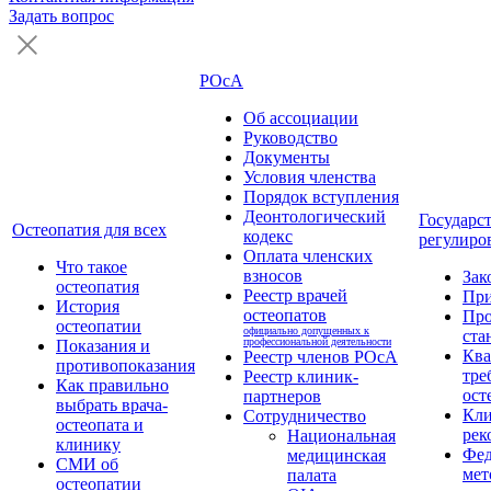
Задать вопрос
РОсА
Об ассоциации
Руководство
Документы
Условия членства
Порядок вступления
Деонтологический
Государс
Остеопатия для всех
кодекс
регулиро
Оплата членских
Что такое
взносов
Зак
остеопатия
Реестр врачей
Пр
История
остеопатов
Про
остеопатии
официально допущенных к
ста
профессиональной деятельности
Показания и
Кв
Реестр членов РОсА
противопоказания
тре
Реестр клиник-
Как правильно
ост
партнеров
выбрать врача-
Кли
Сотрудничество
остеопата и
рек
Национальная
клинику
Фед
медицинская
СМИ об
мет
палата
остеопатии