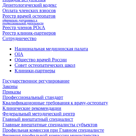
Деонтологический кодекс
Оплата членских взносов
Реестр врачей остеопатов
официально допущенных к
профессиональной деятельности
Реестр членов РОсА
Реестр клиник-партнеров
Сотрудничество
Национальная медицинская палата
OIA
Общество врачей России
Совет остеопатических школ
Клиники-партнеры
Государственное регулирование
Законы
Приказы
Профессиональный стандарт
Квалификационные требования к врачу-остеопату
Клинические рекомендации
Федеральный методический центр
Главный внештатный специалист
Главные внештатные специалисты субъектов
Профильная комиссия при Главном специалисте
Решения профильной комиссии министерства