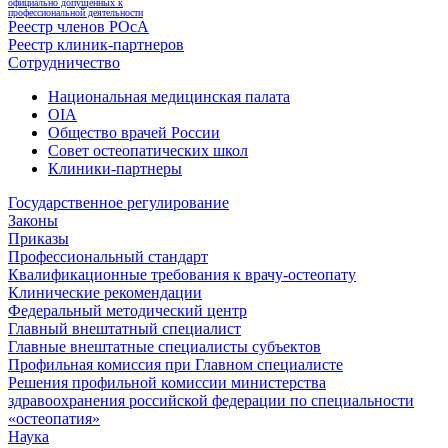
официально допущенных к
профессиональной деятельности
Реестр членов РОсА
Реестр клиник-партнеров
Сотрудничество
Национальная медицинская палата
OIA
Общество врачей России
Совет остеопатических школ
Клиники-партнеры
Государственное регулирование
Законы
Приказы
Профессиональный стандарт
Квалификационные требования к врачу-остеопату
Клинические рекомендации
Федеральный методический центр
Главный внештатный специалист
Главные внештатные специалисты субъектов
Профильная комиссия при Главном специалисте
Решения профильной комиссии министерства
здравоохранения российской федерации по специальности
«остеопатия»
Наука