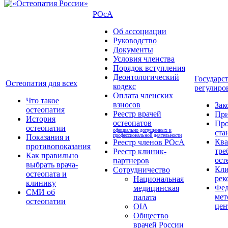
РОсА
Об ассоциации
Руководство
Документы
Условия членства
Порядок вступления
Деонтологический
Государс
Остеопатия для всех
кодекс
регулиро
Оплата членских
Что такое
взносов
Зак
остеопатия
Реестр врачей
Пр
История
остеопатов
Про
остеопатии
официально допущенных к
ста
профессиональной деятельности
Показания и
Кв
Реестр членов РОсА
противопоказания
тре
Реестр клиник-
Как правильно
ост
партнеров
выбрать врача-
Кли
Сотрудничество
остеопата и
рек
Национальная
клинику
Фед
медицинская
СМИ об
мет
палата
остеопатии
цен
OIA
Общество
врачей России