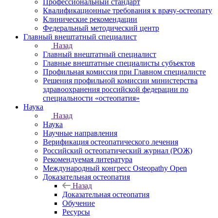
Профессиональный стандарт
Квалификационные требования к врачу-остеопату
Клинические рекомендации
Федеральный методический центр
Главный внештатный специалист
Назад
Главный внештатный специалист
Главные внештатные специалисты субъектов
Профильная комиссия при Главном специалисте
Решения профильной комиссии министерства
здравоохранения российской федерации по
специальности «остеопатия»
Наука
Назад
Наука
Научные направления
Верификация остеопатического лечения
Российский остеопатический журнал (РОЖ)
Рекомендуемая литература
Международный конгресс Osteopathy Open
Доказательная остеопатия
Назад
Доказательная остеопатия
Обучение
Ресурсы