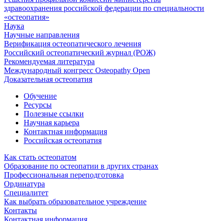
здравоохранения российской федерации по специальности
«остеопатия»
Наука
Научные направления
Верификация остеопатического лечения
Российский остеопатический журнал (РОЖ)
Рекомендуемая литература
Международный конгресс Osteopathy Open
Доказательная остеопатия
Обучение
Ресурсы
Полезные ссылки
Научная карьера
Контактная информация
Российская остеопатия
Как стать остеопатом
Образование по остеопатии в других странах
Профессиональная переподготовка
Ординатура
Специалитет
Как выбрать образовательное учреждение
Контакты
Контактная информация