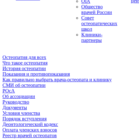
цен
OIA
Общество
врачей России
Совет
остеопатических
школ
Клиники-
партнеры
Остеопатия для всех
Что такое остеопатия
История остеопатии
Показания и противопоказания
Как правильно выбрать врача-остеопата и клинику
СМИ об остеопатии
РОсА
Об ассоциации
Руководство
Документы
Условия членства
Порядок вступления
Деонтологический кодекс
Оплата членских взносов
Реестр врачей остеопатов