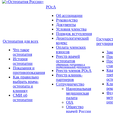
РОсА
Об ассоциации
Руководство
Документы
Условия членства
Порядок вступления
Деонтологический
Государс
Остеопатия для всех
кодекс
регулиро
Оплата членских
Что такое
взносов
Зак
остеопатия
Реестр врачей
Пр
История
остеопатов
Про
остеопатии
официально допущенных к
ста
профессиональной деятельности
Показания и
Кв
Реестр членов РОсА
противопоказания
тре
Реестр клиник-
Как правильно
ост
партнеров
выбрать врача-
Кли
Сотрудничество
остеопата и
рек
Национальная
клинику
Фед
медицинская
СМИ об
мет
палата
остеопатии
цен
OIA
Общество
врачей России