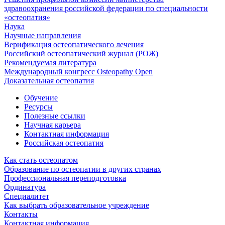
здравоохранения российской федерации по специальности
«остеопатия»
Наука
Научные направления
Верификация остеопатического лечения
Российский остеопатический журнал (РОЖ)
Рекомендуемая литература
Международный конгресс Osteopathy Open
Доказательная остеопатия
Обучение
Ресурсы
Полезные ссылки
Научная карьера
Контактная информация
Российская остеопатия
Как стать остеопатом
Образование по остеопатии в других странах
Профессиональная переподготовка
Ординатура
Специалитет
Как выбрать образовательное учреждение
Контакты
Контактная информация