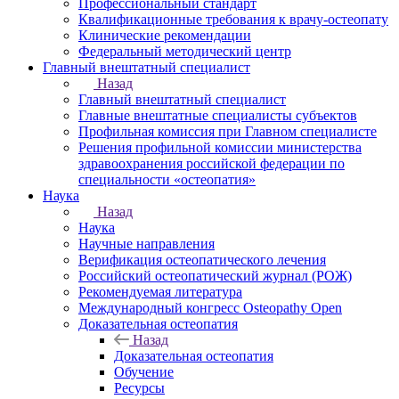
Профессиональный стандарт
Квалификационные требования к врачу-остеопату
Клинические рекомендации
Федеральный методический центр
Главный внештатный специалист
Назад
Главный внештатный специалист
Главные внештатные специалисты субъектов
Профильная комиссия при Главном специалисте
Решения профильной комиссии министерства
здравоохранения российской федерации по
специальности «остеопатия»
Наука
Назад
Наука
Научные направления
Верификация остеопатического лечения
Российский остеопатический журнал (РОЖ)
Рекомендуемая литература
Международный конгресс Osteopathy Open
Доказательная остеопатия
Назад
Доказательная остеопатия
Обучение
Ресурсы