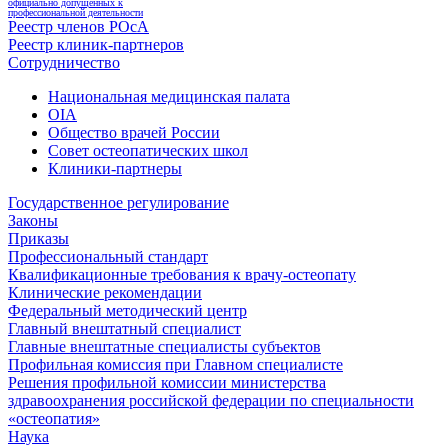
официально допущенных к
профессиональной деятельности
Реестр членов РОсА
Реестр клиник-партнеров
Сотрудничество
Национальная медицинская палата
OIA
Общество врачей России
Совет остеопатических школ
Клиники-партнеры
Государственное регулирование
Законы
Приказы
Профессиональный стандарт
Квалификационные требования к врачу-остеопату
Клинические рекомендации
Федеральный методический центр
Главный внештатный специалист
Главные внештатные специалисты субъектов
Профильная комиссия при Главном специалисте
Решения профильной комиссии министерства
здравоохранения российской федерации по специальности
«остеопатия»
Наука