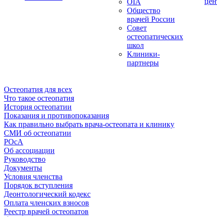
цен
OIA
Общество
врачей России
Совет
остеопатических
школ
Клиники-
партнеры
Остеопатия для всех
Что такое остеопатия
История остеопатии
Показания и противопоказания
Как правильно выбрать врача-остеопата и клинику
СМИ об остеопатии
РОсА
Об ассоциации
Руководство
Документы
Условия членства
Порядок вступления
Деонтологический кодекс
Оплата членских взносов
Реестр врачей остеопатов