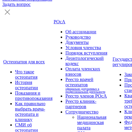
Задать вопрос
РОсА
Об ассоциации
Руководство
Документы
Условия членства
Порядок вступления
Деонтологический
Государс
Остеопатия для всех
кодекс
регулиро
Оплата членских
Что такое
взносов
Зак
остеопатия
Реестр врачей
Пр
История
остеопатов
Про
остеопатии
официально допущенных к
ста
профессиональной деятельности
Показания и
Кв
Реестр членов РОсА
противопоказания
тре
Реестр клиник-
Как правильно
ост
партнеров
выбрать врача-
Кли
Сотрудничество
остеопата и
рек
Национальная
клинику
Фед
медицинская
СМИ об
мет
палата
остеопатии