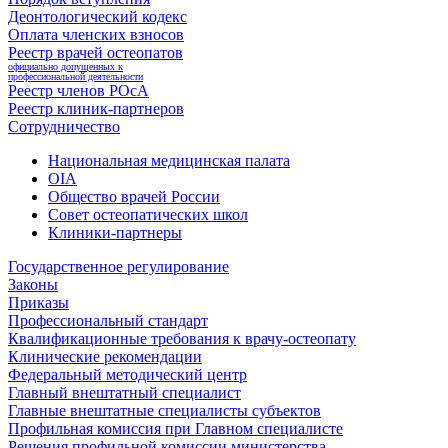
Деонтологический кодекс
Оплата членских взносов
Реестр врачей остеопатов
официально допущенных к
профессиональной деятельности
Реестр членов РОсА
Реестр клиник-партнеров
Сотрудничество
Национальная медицинская палата
OIA
Общество врачей России
Совет остеопатических школ
Клиники-партнеры
Государственное регулирование
Законы
Приказы
Профессиональный стандарт
Квалификационные требования к врачу-остеопату
Клинические рекомендации
Федеральный методический центр
Главный внештатный специалист
Главные внештатные специалисты субъектов
Профильная комиссия при Главном специалисте
Решения профильной комиссии министерства