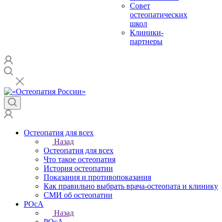
Совет
остеопатических
школ
Клиники-
партнеры
Остеопатия для всех
Назад
Остеопатия для всех
Что такое остеопатия
История остеопатии
Показания и противопоказания
Как правильно выбрать врача-остеопата и клинику
СМИ об остеопатии
РОсА
Назад
РОсА