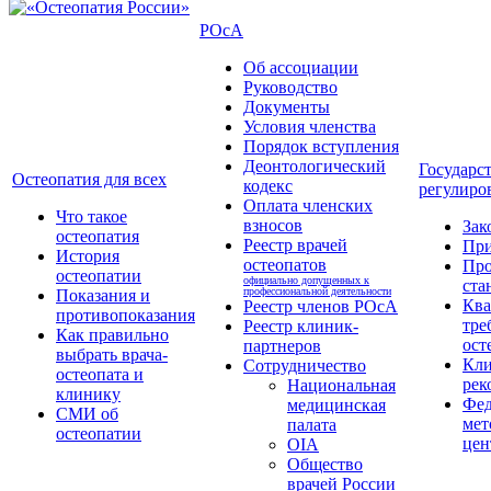
РОсА
Об ассоциации
Руководство
Документы
Условия членства
Порядок вступления
Деонтологический
Государс
Остеопатия для всех
кодекс
регулиро
Оплата членских
Что такое
взносов
Зак
остеопатия
Реестр врачей
Пр
История
остеопатов
Про
остеопатии
официально допущенных к
ста
профессиональной деятельности
Показания и
Кв
Реестр членов РОсА
противопоказания
тре
Реестр клиник-
Как правильно
ост
партнеров
выбрать врача-
Кли
Сотрудничество
остеопата и
рек
Национальная
клинику
Фед
медицинская
СМИ об
мет
палата
остеопатии
цен
OIA
Общество
врачей России