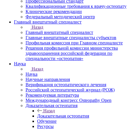
Профессиональный стандарт
Квалификационные требования к врачу-остеопату
Клинические рекомендации
Федеральный методический центр
Главный внештатный специалист
Назад
Главный внештатный специалист
Главные внештатные специалисты субъектов
Профильная комиссия при Главном специалисте
Решения профильной комиссии министерства
здравоохранения российской федерации по
специальности «остеопатия»
Наука
Назад
Наука
Научные направления
Верификация остеопатического лечения
Российский остеопатический журнал (РОЖ)
Рекомендуемая литература
Международный конгресс Osteopathy Open
Доказательная остеопатия
Назад
Доказательная остеопатия
Обучение
Ресурсы