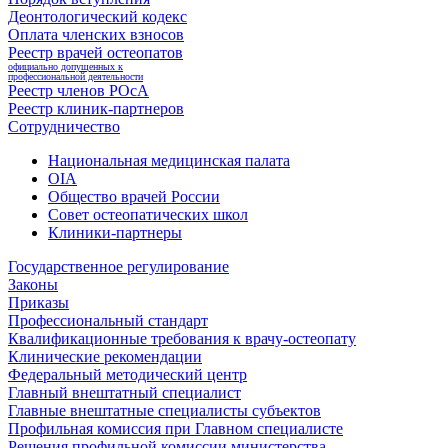
Деонтологический кодекс
Оплата членских взносов
Реестр врачей остеопатов
официально допущенных к
профессиональной деятельности
Реестр членов РОсА
Реестр клиник-партнеров
Сотрудничество
Национальная медицинская палата
OIA
Общество врачей России
Совет остеопатических школ
Клиники-партнеры
Государственное регулирование
Законы
Приказы
Профессиональный стандарт
Квалификационные требования к врачу-остеопату
Клинические рекомендации
Федеральный методический центр
Главный внештатный специалист
Главные внештатные специалисты субъектов
Профильная комиссия при Главном специалисте
Решения профильной комиссии министерства