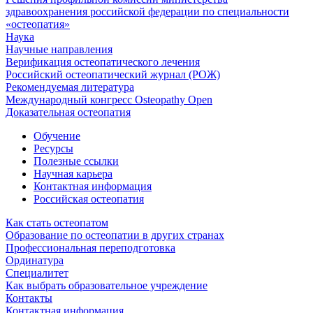
здравоохранения российской федерации по специальности
«остеопатия»
Наука
Научные направления
Верификация остеопатического лечения
Российский остеопатический журнал (РОЖ)
Рекомендуемая литература
Международный конгресс Osteopathy Open
Доказательная остеопатия
Обучение
Ресурсы
Полезные ссылки
Научная карьера
Контактная информация
Российская остеопатия
Как стать остеопатом
Образование по остеопатии в других странах
Профессиональная переподготовка
Ординатура
Специалитет
Как выбрать образовательное учреждение
Контакты
Контактная информация