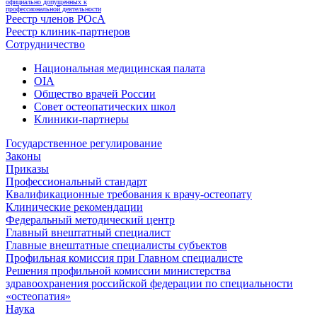
официально допущенных к
профессиональной деятельности
Реестр членов РОсА
Реестр клиник-партнеров
Сотрудничество
Национальная медицинская палата
OIA
Общество врачей России
Совет остеопатических школ
Клиники-партнеры
Государственное регулирование
Законы
Приказы
Профессиональный стандарт
Квалификационные требования к врачу-остеопату
Клинические рекомендации
Федеральный методический центр
Главный внештатный специалист
Главные внештатные специалисты субъектов
Профильная комиссия при Главном специалисте
Решения профильной комиссии министерства
здравоохранения российской федерации по специальности
«остеопатия»
Наука