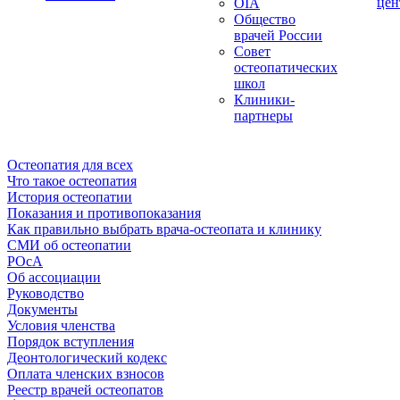
цен
OIA
Общество
врачей России
Совет
остеопатических
школ
Клиники-
партнеры
Остеопатия для всех
Что такое остеопатия
История остеопатии
Показания и противопоказания
Как правильно выбрать врача-остеопата и клинику
СМИ об остеопатии
РОсА
Об ассоциации
Руководство
Документы
Условия членства
Порядок вступления
Деонтологический кодекс
Оплата членских взносов
Реестр врачей остеопатов