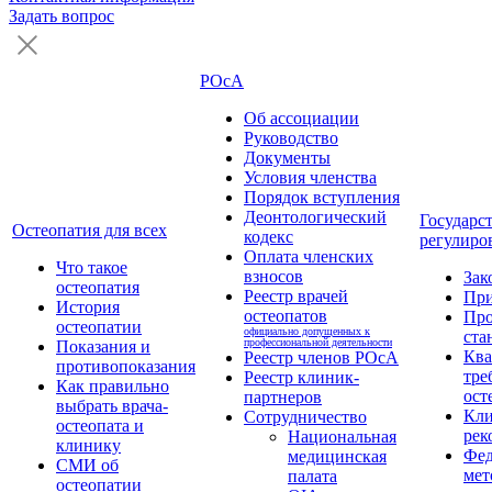
Задать вопрос
РОсА
Об ассоциации
Руководство
Документы
Условия членства
Порядок вступления
Деонтологический
Государс
Остеопатия для всех
кодекс
регулиро
Оплата членских
Что такое
взносов
Зак
остеопатия
Реестр врачей
Пр
История
остеопатов
Про
остеопатии
официально допущенных к
ста
профессиональной деятельности
Показания и
Кв
Реестр членов РОсА
противопоказания
тре
Реестр клиник-
Как правильно
ост
партнеров
выбрать врача-
Кли
Сотрудничество
остеопата и
рек
Национальная
клинику
Фед
медицинская
СМИ об
мет
палата
остеопатии