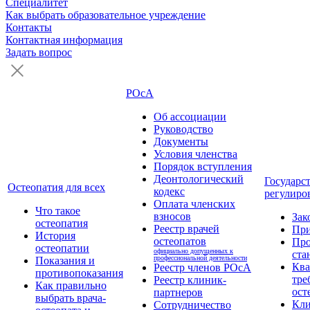
Специалитет
Как выбрать образовательное учреждение
Контакты
Контактная информация
Задать вопрос
РОсА
Об ассоциации
Руководство
Документы
Условия членства
Порядок вступления
Деонтологический
Государс
Остеопатия для всех
кодекс
регулиро
Оплата членских
Что такое
взносов
Зак
остеопатия
Реестр врачей
Пр
История
остеопатов
Про
остеопатии
официально допущенных к
ста
профессиональной деятельности
Показания и
Кв
Реестр членов РОсА
противопоказания
тре
Реестр клиник-
Как правильно
ост
партнеров
выбрать врача-
Кли
Сотрудничество