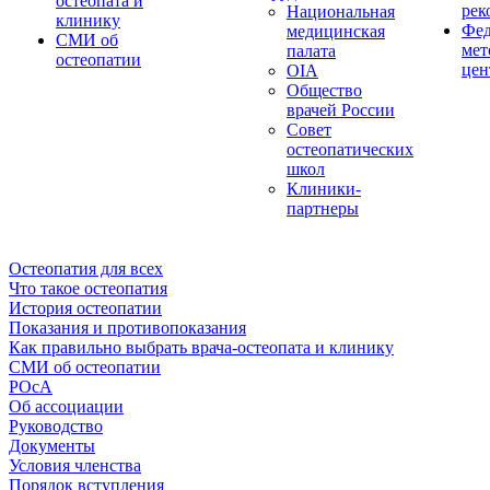
остеопата и
рек
Национальная
клинику
Фед
медицинская
СМИ об
мет
палата
остеопатии
цен
OIA
Общество
врачей России
Совет
остеопатических
школ
Клиники-
партнеры
Остеопатия для всех
Что такое остеопатия
История остеопатии
Показания и противопоказания
Как правильно выбрать врача-остеопата и клинику
СМИ об остеопатии
РОсА
Об ассоциации
Руководство
Документы
Условия членства
Порядок вступления