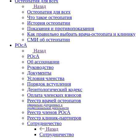
Остеопатия для всех
Назад
Остеопатия для всех
Что такое остеопатия
История остеопатии
Показания и противопоказания
Как правильно выбрать врача-остеопата и клинику
СМИ об остеопатии
РОсА
Назад
РОсА
Об ассоциации
Руководство
Документы
Условия членства
Порядок вступления
Деонтологический кодекс
Оплата членских взносов
Реестр врачей остеопатов
официально допущенных к
профессиональной деятельности
Реестр членов РОсА
Реестр клиник-партнеров
Сотрудничество
Назад
Сотрудничество