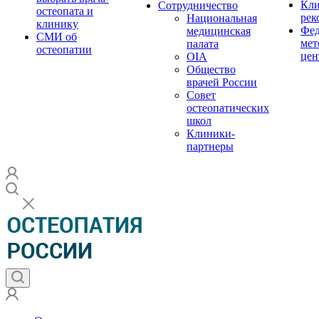
Кли
Сотрудничество
остеопата и
рек
Национальная
клинику
Фед
медицинская
СМИ об
мет
палата
остеопатии
цен
OIA
Общество
врачей России
Совет
остеопатических
школ
Клиники-
партнеры