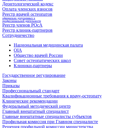
Деонтологический кодекс
Оплата членских взносов
Реестр врачей остеопатов
официально допущенных к
профессиональной деятельности
Реестр членов РОсА
Реестр клиник-партнеров
Сотрудничество
Национальная медицинская палата
OIA
Общество врачей России
Совет остеопатических школ
Клиники-партнеры
Государственное регулирование
Законы
Приказы
Профессиональный стандарт
Квалификационные требования к врачу-остеопату
Клинические рекомендации
Федеральный методический центр
Главный внештатный специалист
Главные внештатные специалисты субъектов
Профильная комиссия при Главном специалисте
Решения профильной комиссии министерства