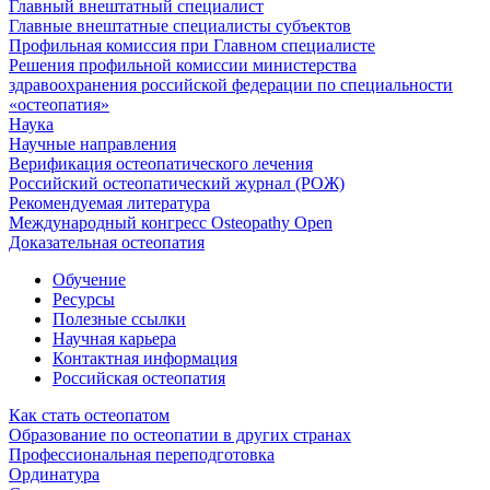
Главный внештатный специалист
Главные внештатные специалисты субъектов
Профильная комиссия при Главном специалисте
Решения профильной комиссии министерства
здравоохранения российской федерации по специальности
«остеопатия»
Наука
Научные направления
Верификация остеопатического лечения
Российский остеопатический журнал (РОЖ)
Рекомендуемая литература
Международный конгресс Osteopathy Open
Доказательная остеопатия
Обучение
Ресурсы
Полезные ссылки
Научная карьера
Контактная информация
Российская остеопатия
Как стать остеопатом
Образование по остеопатии в других странах
Профессиональная переподготовка
Ординатура