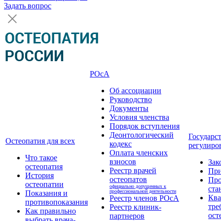
Задать вопрос
РОсА
Об ассоциации
Руководство
Документы
Условия членства
Порядок вступления
Деонтологический
Государс
Остеопатия для всех
кодекс
регулиро
Оплата членских
Что такое
взносов
Зак
остеопатия
Реестр врачей
Пр
История
остеопатов
Про
остеопатии
официально допущенных к
ста
профессиональной деятельности
Показания и
Кв
Реестр членов РОсА
противопоказания
тре
Реестр клиник-
Как правильно
ост
партнеров
выбрать врача-