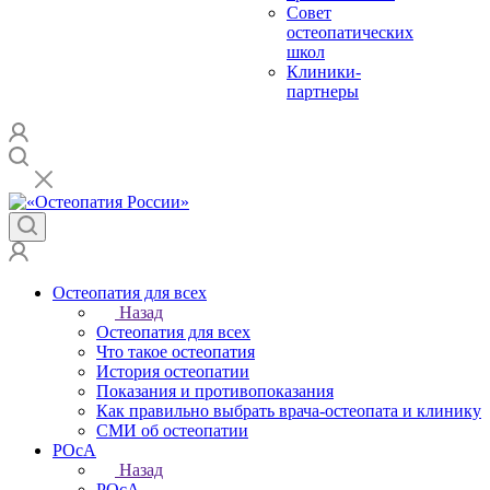
Совет
остеопатических
школ
Клиники-
партнеры
Остеопатия для всех
Назад
Остеопатия для всех
Что такое остеопатия
История остеопатии
Показания и противопоказания
Как правильно выбрать врача-остеопата и клинику
СМИ об остеопатии
РОсА
Назад
РОсА