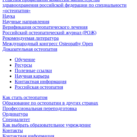
здравоохранения российской федерации по специальности
«остеопатия»
Наука
Научные направления
Верификация остеопатического лечения
Российский остеопатический журнал (РОЖ)
Рекомендуемая литература
Международный конгресс Osteopathy Open
Доказательная остеопатия
Обучение
Ресурсы
Полезные ссылки
Научная карьера
Контактная информация
Российская остеопатия
Как стать остеопатом
Образование по остеопатии в других странах
Профессиональная переподготовка
Ординатура
Специалитет
Как выбрать образовательное учреждение
Контакты
Контактная информация