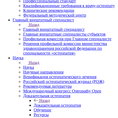
Профессиональный стандарт
Квалификационные требования к врачу-остеопату
Клинические рекомендации
Федеральный методический центр
Главный внештатный специалист
Назад
Главный внештатный специалист
Главные внештатные специалисты субъектов
Профильная комиссия при Главном специалисте
Решения профильной комиссии министерства
здравоохранения российской федерации по
специальности «остеопатия»
Наука
Назад
Наука
Научные направления
Верификация остеопатического лечения
Российский остеопатический журнал (РОЖ)
Рекомендуемая литература
Международный конгресс Osteopathy Open
Доказательная остеопатия
Назад
Доказательная остеопатия
Обучение
Ресурсы