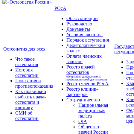
РОсА
Об ассоциации
Руководство
Документы
Условия членства
Порядок вступления
Деонтологический
Государс
Остеопатия для всех
кодекс
регулиро
Оплата членских
Что такое
взносов
Зак
остеопатия
Реестр врачей
Пр
История
остеопатов
Про
остеопатии
официально допущенных к
ста
профессиональной деятельности
Показания и
Кв
Реестр членов РОсА
противопоказания
тре
Реестр клиник-
Как правильно
ост
партнеров
выбрать врача-
Кли
Сотрудничество
остеопата и
рек
Национальная
клинику
Фед
медицинская
СМИ об
мет
палата
остеопатии
цен
OIA
Общество
врачей России