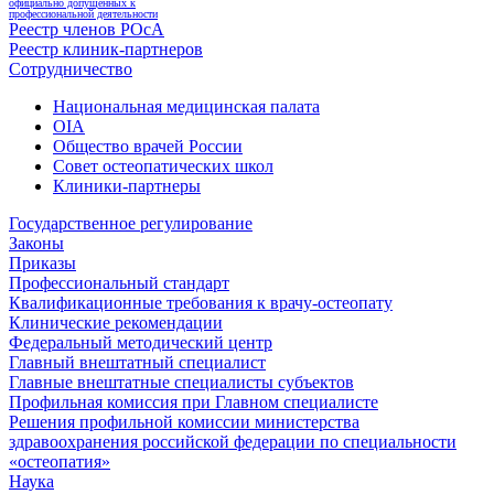
официально допущенных к
профессиональной деятельности
Реестр членов РОсА
Реестр клиник-партнеров
Сотрудничество
Национальная медицинская палата
OIA
Общество врачей России
Совет остеопатических школ
Клиники-партнеры
Государственное регулирование
Законы
Приказы
Профессиональный стандарт
Квалификационные требования к врачу-остеопату
Клинические рекомендации
Федеральный методический центр
Главный внештатный специалист
Главные внештатные специалисты субъектов
Профильная комиссия при Главном специалисте
Решения профильной комиссии министерства
здравоохранения российской федерации по специальности
«остеопатия»
Наука