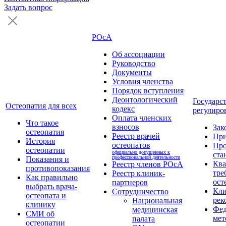
Задать вопрос
РОсА
Об ассоциации
Руководство
Документы
Условия членства
Порядок вступления
Деонтологический
Государс
Остеопатия для всех
кодекс
регулиро
Оплата членских
Что такое
взносов
Зак
остеопатия
Реестр врачей
Пр
История
остеопатов
Про
остеопатии
официально допущенных к
ста
профессиональной деятельности
Показания и
Кв
Реестр членов РОсА
противопоказания
тре
Реестр клиник-
Как правильно
ост
партнеров
выбрать врача-
Кли
Сотрудничество
остеопата и
рек
Национальная
клинику
Фед
медицинская
СМИ об
мет
палата
остеопатии