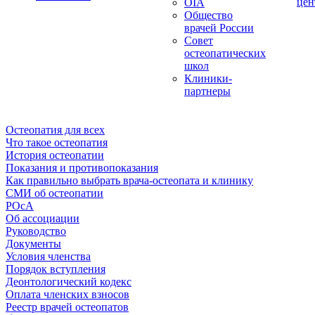
цен
OIA
Общество
врачей России
Совет
остеопатических
школ
Клиники-
партнеры
Остеопатия для всех
Что такое остеопатия
История остеопатии
Показания и противопоказания
Как правильно выбрать врача-остеопата и клинику
СМИ об остеопатии
РОсА
Об ассоциации
Руководство
Документы
Условия членства
Порядок вступления
Деонтологический кодекс
Оплата членских взносов
Реестр врачей остеопатов