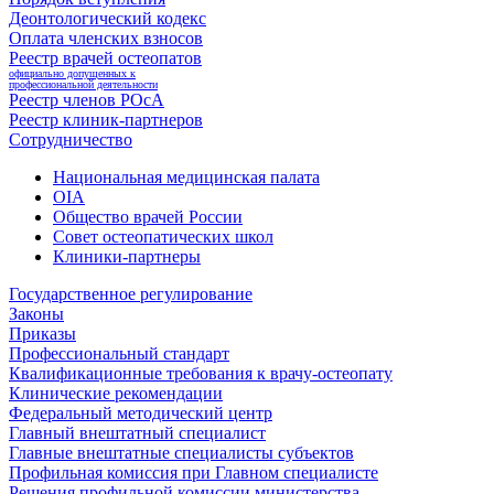
Деонтологический кодекс
Оплата членских взносов
Реестр врачей остеопатов
официально допущенных к
профессиональной деятельности
Реестр членов РОсА
Реестр клиник-партнеров
Сотрудничество
Национальная медицинская палата
OIA
Общество врачей России
Совет остеопатических школ
Клиники-партнеры
Государственное регулирование
Законы
Приказы
Профессиональный стандарт
Квалификационные требования к врачу-остеопату
Клинические рекомендации
Федеральный методический центр
Главный внештатный специалист
Главные внештатные специалисты субъектов
Профильная комиссия при Главном специалисте
Решения профильной комиссии министерства