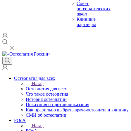
Совет
остеопатических
школ
Клиники-
партнеры
Остеопатия для всех
Назад
Остеопатия для всех
Что такое остеопатия
История остеопатии
Показания и противопоказания
Как правильно выбрать врача-остеопата и клинику
СМИ об остеопатии
РОсА
Назад
РОсА