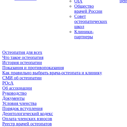
цен
OIA
Общество
врачей России
Совет
остеопатических
школ
Клиники-
партнеры
Остеопатия для всех
Что такое остеопатия
История остеопатии
Показания и противопоказания
Как правильно выбрать врача-остеопата и клинику
СМИ об остеопатии
РОсА
Об ассоциации
Руководство
Документы
Условия членства
Порядок вступления
Деонтологический кодекс
Оплата членских взносов
Реестр врачей остеопатов