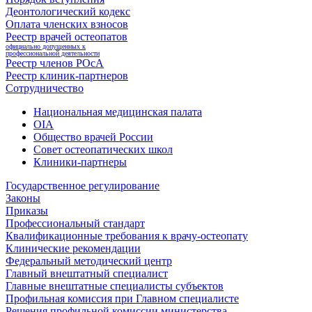
Деонтологический кодекс
Оплата членских взносов
Реестр врачей остеопатов
официально допущенных к
профессиональной деятельности
Реестр членов РОсА
Реестр клиник-партнеров
Сотрудничество
Национальная медицинская палата
OIA
Общество врачей России
Совет остеопатических школ
Клиники-партнеры
Государственное регулирование
Законы
Приказы
Профессиональный стандарт
Квалификационные требования к врачу-остеопату
Клинические рекомендации
Федеральный методический центр
Главный внештатный специалист
Главные внештатные специалисты субъектов
Профильная комиссия при Главном специалисте
Решения профильной комиссии министерства