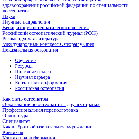
здравоохранения российской федерации по специальности
«остеопатия»
Наука
Научные направления
Верификация остеопатического лечения
Российский остеопатический журнал (РОЖ)
Рекомендуемая литература
Международный конгресс Osteopathy Open
Доказательная остеопатия
Обучение
Ресурсы
Полезные ссылки
Научная карьера
Контактная информация
Российская остеопатия
Как стать остеопатом
Образование по остеопатии в других странах
Профессиональная переподготовка
Ординатура
Специалитет
Как выбрать образовательное учреждение
Контакты
Контактная информация