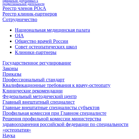
официально допущенных к
профессиональной деятельности
Реестр членов РОсА
Реестр клиник-партнеров
Сотрудничество
Национальная медицинская палата
OIA
Общество врачей России
Совет остеопатических школ
Клиники-партнеры
Государственное регулирование
Законы
Приказы
Профессиональный стандарт
Квалификационные требования к врачу-остеопату
Клинические рекомендации
Федеральный методический центр
Главный внештатный специалист
Главные внештатные специалисты субъектов
Профильная комиссия при Главном специалисте
Решения профильной комиссии министерства
здравоохранения российской федерации по специальности
«остеопатия»
Наука