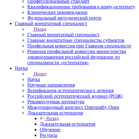
Профессиональный стандарт
Квалификационные требования к врачу-остеопату
Клинические рекомендации
Федеральный методический центр
Главный внештатный специалист
Назад
Главный внештатный специалист
Главные внештатные специалисты субъектов
Профильная комиссия при Главном специалисте
Решения профильной комиссии министерства
здравоохранения российской федерации по
специальности «остеопатия»
Наука
Назад
Наука
Научные направления
Верификация остеопатического лечения
Российский остеопатический журнал (РОЖ)
Рекомендуемая литература
Международный конгресс Osteopathy Open
Доказательная остеопатия
Назад
Доказательная остеопатия
Обучение
Ресурсы