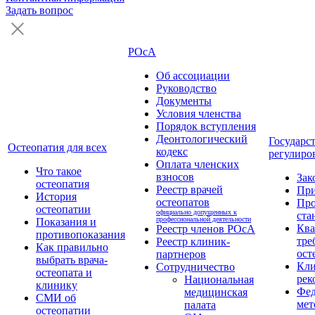
Задать вопрос
РОсА
Об ассоциации
Руководство
Документы
Условия членства
Порядок вступления
Деонтологический
Государс
Остеопатия для всех
кодекс
регулиро
Оплата членских
Что такое
взносов
Зак
остеопатия
Реестр врачей
Пр
История
остеопатов
Про
остеопатии
официально допущенных к
ста
профессиональной деятельности
Показания и
Кв
Реестр членов РОсА
противопоказания
тре
Реестр клиник-
Как правильно
ост
партнеров
выбрать врача-
Кли
Сотрудничество
остеопата и
рек
Национальная
клинику
Фед
медицинская
СМИ об
мет
палата
остеопатии