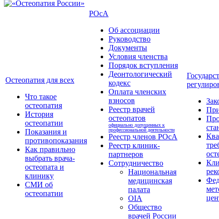
РОсА
Об ассоциации
Руководство
Документы
Условия членства
Порядок вступления
Деонтологический
Государс
Остеопатия для всех
кодекс
регулиро
Оплата членских
Что такое
взносов
Зак
остеопатия
Реестр врачей
Пр
История
остеопатов
Про
остеопатии
официально допущенных к
ста
профессиональной деятельности
Показания и
Кв
Реестр членов РОсА
противопоказания
тре
Реестр клиник-
Как правильно
ост
партнеров
выбрать врача-
Кли
Сотрудничество
остеопата и
рек
Национальная
клинику
Фед
медицинская
СМИ об
мет
палата
остеопатии
цен
OIA
Общество
врачей России