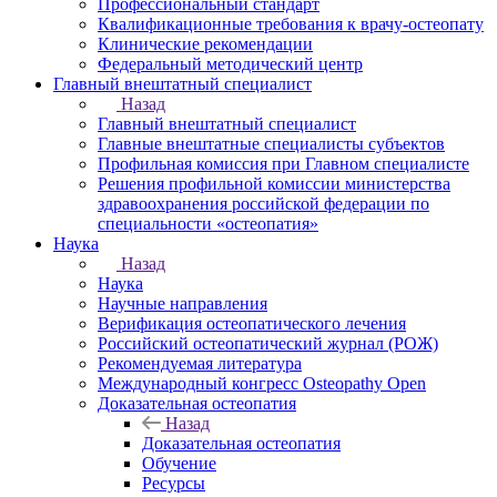
Профессиональный стандарт
Квалификационные требования к врачу-остеопату
Клинические рекомендации
Федеральный методический центр
Главный внештатный специалист
Назад
Главный внештатный специалист
Главные внештатные специалисты субъектов
Профильная комиссия при Главном специалисте
Решения профильной комиссии министерства
здравоохранения российской федерации по
специальности «остеопатия»
Наука
Назад
Наука
Научные направления
Верификация остеопатического лечения
Российский остеопатический журнал (РОЖ)
Рекомендуемая литература
Международный конгресс Osteopathy Open
Доказательная остеопатия
Назад
Доказательная остеопатия
Обучение
Ресурсы