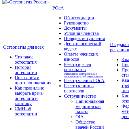
РОсА
Об ассоциации
Руководство
Документы
Условия членства
Порядок вступления
Деонтологический
Государс
Остеопатия для всех
кодекс
регулиро
Оплата членских
Что такое
взносов
Зак
остеопатия
Реестр врачей
Пр
История
остеопатов
Про
остеопатии
официально допущенных к
ста
профессиональной деятельности
Показания и
Кв
Реестр членов РОсА
противопоказания
тре
Реестр клиник-
Как правильно
ост
партнеров
выбрать врача-
Кли
Сотрудничество
остеопата и
рек
Национальная
клинику
Фед
медицинская
СМИ об
мет
палата
остеопатии
цен
OIA
Общество
врачей России