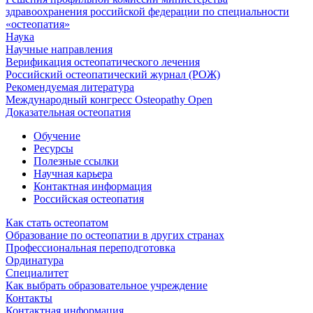
здравоохранения российской федерации по специальности
«остеопатия»
Наука
Научные направления
Верификация остеопатического лечения
Российский остеопатический журнал (РОЖ)
Рекомендуемая литература
Международный конгресс Osteopathy Open
Доказательная остеопатия
Обучение
Ресурсы
Полезные ссылки
Научная карьера
Контактная информация
Российская остеопатия
Как стать остеопатом
Образование по остеопатии в других странах
Профессиональная переподготовка
Ординатура
Специалитет
Как выбрать образовательное учреждение
Контакты
Контактная информация