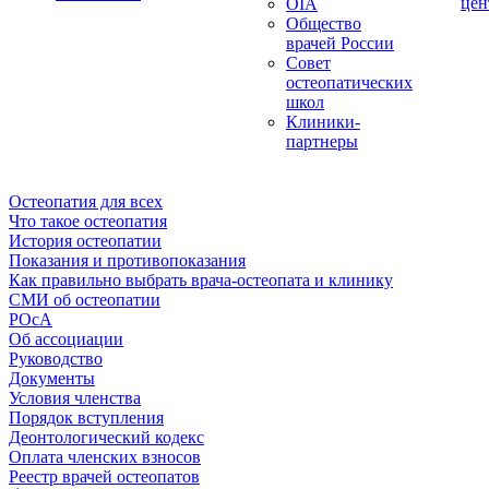
цен
OIA
Общество
врачей России
Совет
остеопатических
школ
Клиники-
партнеры
Остеопатия для всех
Что такое остеопатия
История остеопатии
Показания и противопоказания
Как правильно выбрать врача-остеопата и клинику
СМИ об остеопатии
РОсА
Об ассоциации
Руководство
Документы
Условия членства
Порядок вступления
Деонтологический кодекс
Оплата членских взносов
Реестр врачей остеопатов