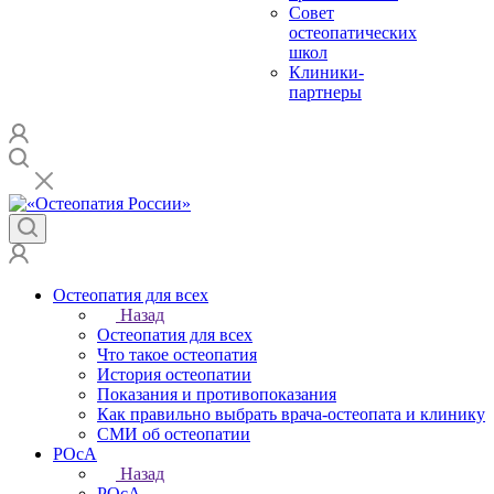
Совет
остеопатических
школ
Клиники-
партнеры
Остеопатия для всех
Назад
Остеопатия для всех
Что такое остеопатия
История остеопатии
Показания и противопоказания
Как правильно выбрать врача-остеопата и клинику
СМИ об остеопатии
РОсА
Назад
РОсА