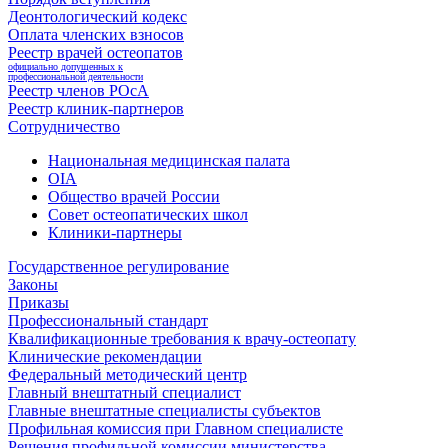
Деонтологический кодекс
Оплата членских взносов
Реестр врачей остеопатов
официально допущенных к
профессиональной деятельности
Реестр членов РОсА
Реестр клиник-партнеров
Сотрудничество
Национальная медицинская палата
OIA
Общество врачей России
Совет остеопатических школ
Клиники-партнеры
Государственное регулирование
Законы
Приказы
Профессиональный стандарт
Квалификационные требования к врачу-остеопату
Клинические рекомендации
Федеральный методический центр
Главный внештатный специалист
Главные внештатные специалисты субъектов
Профильная комиссия при Главном специалисте
Решения профильной комиссии министерства