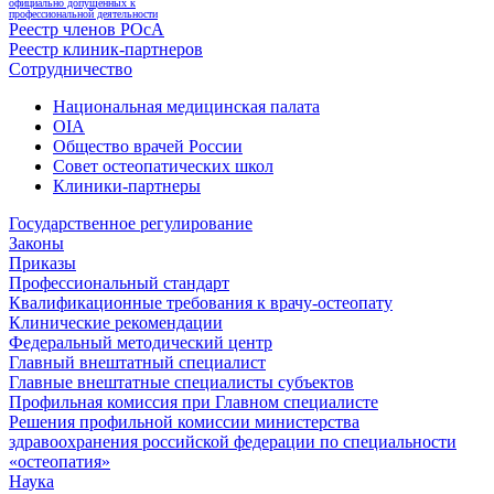
официально допущенных к
профессиональной деятельности
Реестр членов РОсА
Реестр клиник-партнеров
Сотрудничество
Национальная медицинская палата
OIA
Общество врачей России
Совет остеопатических школ
Клиники-партнеры
Государственное регулирование
Законы
Приказы
Профессиональный стандарт
Квалификационные требования к врачу-остеопату
Клинические рекомендации
Федеральный методический центр
Главный внештатный специалист
Главные внештатные специалисты субъектов
Профильная комиссия при Главном специалисте
Решения профильной комиссии министерства
здравоохранения российской федерации по специальности
«остеопатия»
Наука