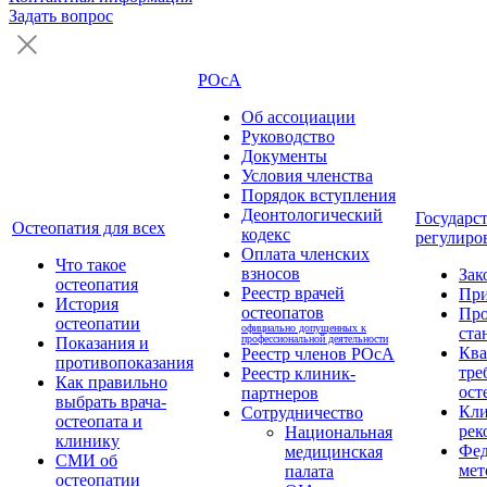
Задать вопрос
РОсА
Об ассоциации
Руководство
Документы
Условия членства
Порядок вступления
Деонтологический
Государс
Остеопатия для всех
кодекс
регулиро
Оплата членских
Что такое
взносов
Зак
остеопатия
Реестр врачей
Пр
История
остеопатов
Про
остеопатии
официально допущенных к
ста
профессиональной деятельности
Показания и
Кв
Реестр членов РОсА
противопоказания
тре
Реестр клиник-
Как правильно
ост
партнеров
выбрать врача-
Кли
Сотрудничество
остеопата и
рек
Национальная
клинику
Фед
медицинская
СМИ об
мет
палата
остеопатии