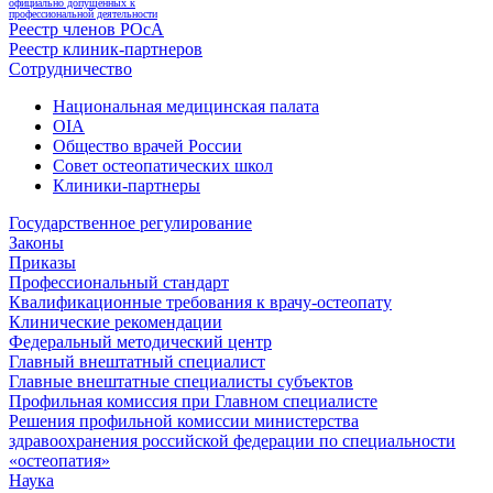
официально допущенных к
профессиональной деятельности
Реестр членов РОсА
Реестр клиник-партнеров
Сотрудничество
Национальная медицинская палата
OIA
Общество врачей России
Совет остеопатических школ
Клиники-партнеры
Государственное регулирование
Законы
Приказы
Профессиональный стандарт
Квалификационные требования к врачу-остеопату
Клинические рекомендации
Федеральный методический центр
Главный внештатный специалист
Главные внештатные специалисты субъектов
Профильная комиссия при Главном специалисте
Решения профильной комиссии министерства
здравоохранения российской федерации по специальности
«остеопатия»
Наука