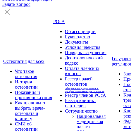
Задать вопрос
РОсА
Об ассоциации
Руководство
Документы
Условия членства
Порядок вступления
Деонтологический
Государс
Остеопатия для всех
кодекс
регулиро
Оплата членских
Что такое
взносов
Зак
остеопатия
Реестр врачей
Пр
История
остеопатов
Про
остеопатии
официально допущенных к
ста
профессиональной деятельности
Показания и
Кв
Реестр членов РОсА
противопоказания
тре
Реестр клиник-
Как правильно
ост
партнеров
выбрать врача-
Кли
Сотрудничество
остеопата и
рек
Национальная
клинику
Фед
медицинская
СМИ об
мет
палата
остеопатии