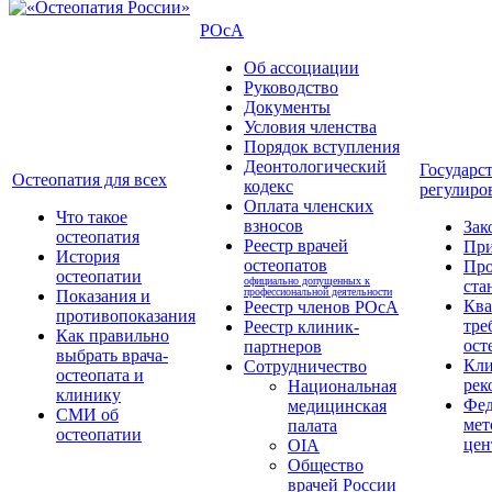
РОсА
Об ассоциации
Руководство
Документы
Условия членства
Порядок вступления
Деонтологический
Государс
Остеопатия для всех
кодекс
регулиро
Оплата членских
Что такое
взносов
Зак
остеопатия
Реестр врачей
Пр
История
остеопатов
Про
остеопатии
официально допущенных к
ста
профессиональной деятельности
Показания и
Кв
Реестр членов РОсА
противопоказания
тре
Реестр клиник-
Как правильно
ост
партнеров
выбрать врача-
Кли
Сотрудничество
остеопата и
рек
Национальная
клинику
Фед
медицинская
СМИ об
мет
палата
остеопатии
цен
OIA
Общество
врачей России