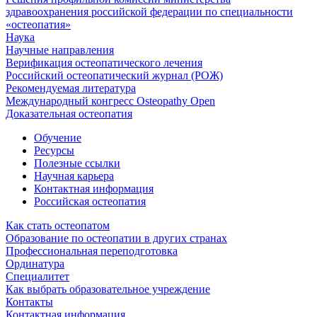
здравоохранения российской федерации по специальности
«остеопатия»
Наука
Научные направления
Верификация остеопатического лечения
Российский остеопатический журнал (РОЖ)
Рекомендуемая литература
Международный конгресс Osteopathy Open
Доказательная остеопатия
Обучение
Ресурсы
Полезные ссылки
Научная карьера
Контактная информация
Российская остеопатия
Как стать остеопатом
Образование по остеопатии в других странах
Профессиональная переподготовка
Ординатура
Специалитет
Как выбрать образовательное учреждение
Контакты
Контактная информация