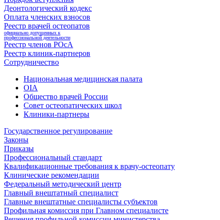
Деонтологический кодекс
Оплата членских взносов
Реестр врачей остеопатов
официально допущенных к
профессиональной деятельности
Реестр членов РОсА
Реестр клиник-партнеров
Сотрудничество
Национальная медицинская палата
OIA
Общество врачей России
Совет остеопатических школ
Клиники-партнеры
Государственное регулирование
Законы
Приказы
Профессиональный стандарт
Квалификационные требования к врачу-остеопату
Клинические рекомендации
Федеральный методический центр
Главный внештатный специалист
Главные внештатные специалисты субъектов
Профильная комиссия при Главном специалисте
Решения профильной комиссии министерства