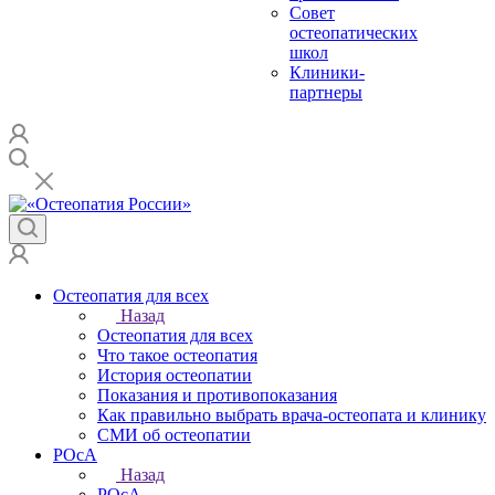
Совет
остеопатических
школ
Клиники-
партнеры
Остеопатия для всех
Назад
Остеопатия для всех
Что такое остеопатия
История остеопатии
Показания и противопоказания
Как правильно выбрать врача-остеопата и клинику
СМИ об остеопатии
РОсА
Назад
РОсА