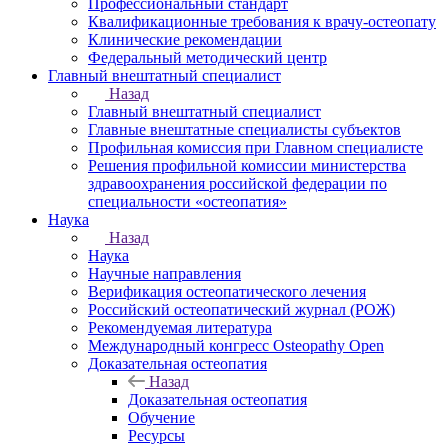
Профессиональный стандарт
Квалификационные требования к врачу-остеопату
Клинические рекомендации
Федеральный методический центр
Главный внештатный специалист
Назад
Главный внештатный специалист
Главные внештатные специалисты субъектов
Профильная комиссия при Главном специалисте
Решения профильной комиссии министерства
здравоохранения российской федерации по
специальности «остеопатия»
Наука
Назад
Наука
Научные направления
Верификация остеопатического лечения
Российский остеопатический журнал (РОЖ)
Рекомендуемая литература
Международный конгресс Osteopathy Open
Доказательная остеопатия
Назад
Доказательная остеопатия
Обучение
Ресурсы