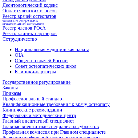
Деонтологический кодекс
Оплата членских взносов
Реестр врачей остеопатов
официально допущенных к
профессиональной деятельности
Реестр членов РОсА
Реестр клиник-партнеров
Сотрудничество
Национальная медицинская палата
OIA
Общество врачей России
Совет остеопатических школ
Клиники-партнеры
Государственное регулирование
Законы
Приказы
Профессиональный стандарт
Квалификационные требования к врачу-остеопату
Клинические рекомендации
Федеральный методический центр
Главный внештатный специалист
Главные внештатные специалисты субъектов
Профильная комиссия при Главном специалисте
Решения профильной комиссии министерства