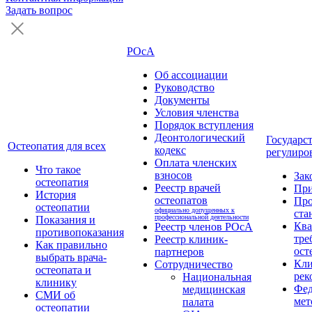
Задать вопрос
РОсА
Об ассоциации
Руководство
Документы
Условия членства
Порядок вступления
Деонтологический
Государс
Остеопатия для всех
кодекс
регулиро
Оплата членских
Что такое
взносов
Зак
остеопатия
Реестр врачей
Пр
История
остеопатов
Про
остеопатии
официально допущенных к
ста
профессиональной деятельности
Показания и
Кв
Реестр членов РОсА
противопоказания
тре
Реестр клиник-
Как правильно
ост
партнеров
выбрать врача-
Кли
Сотрудничество
остеопата и
рек
Национальная
клинику
Фед
медицинская
СМИ об
мет
палата
остеопатии