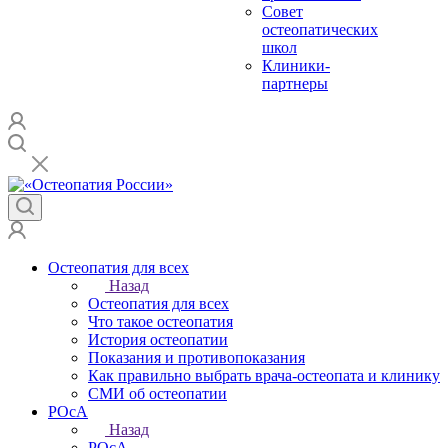
Совет
остеопатических
школ
Клиники-
партнеры
Остеопатия для всех
Назад
Остеопатия для всех
Что такое остеопатия
История остеопатии
Показания и противопоказания
Как правильно выбрать врача-остеопата и клинику
СМИ об остеопатии
РОсА
Назад
РОсА