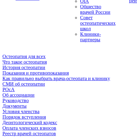
цен
OIA
Общество
врачей России
Совет
остеопатических
школ
Клиники-
партнеры
Остеопатия для всех
Что такое остеопатия
История остеопатии
Показания и противопоказания
Как правильно выбрать врача-остеопата и клинику
СМИ об остеопатии
РОсА
Об ассоциации
Руководство
Документы
Условия членства
Порядок вступления
Деонтологический кодекс
Оплата членских взносов
Реестр врачей остеопатов