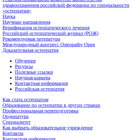
здравоохранения российской федерации по специальности
«остеопатия»
Наука
Научные направления
Верификация остеопатического лечения
Российский остеопатический журнал (РОЖ)
Рекомендуемая литература
Международный конгресс Osteopathy Open
Доказательная остеопатия
Обучение
Ресурсы
Полезные ссылки
Научная карьера
Контактная информация
Российская остеопатия
Как стать остеопатом
Образование по остеопатии в других странах
Профессиональная переподготовка
Ординатура
Специалитет
Как выбрать образовательное учреждение
Контакты
Контактная информация