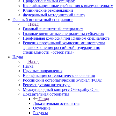
Профессиональный стандарт
Квалификационные требования к врачу-остеопату
Клинические рекомендации
Федеральный методический центр
Главный внештатный специалист
Назад
Главный внештатный специалист
Главные внештатные специалисты субъектов
Профильная комиссия при Главном специалисте
Решения профильной комиссии министерства
здравоохранения российской федерации по
специальности «остеопатия»
Наука
Назад
Наука
Научные направления
Верификация остеопатического лечения
Российский остеопатический журнал (РОЖ)
Рекомендуемая литература
Международный конгресс Osteopathy Open
Доказательная остеопатия
Назад
Доказательная остеопатия
Обучение
Ресурсы