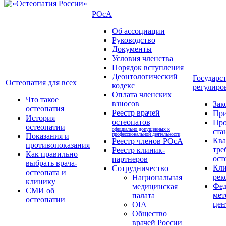
РОсА
Об ассоциации
Руководство
Документы
Условия членства
Порядок вступления
Деонтологический
Государс
Остеопатия для всех
кодекс
регулиро
Оплата членских
Что такое
взносов
Зак
остеопатия
Реестр врачей
Пр
История
остеопатов
Про
остеопатии
официально допущенных к
ста
профессиональной деятельности
Показания и
Кв
Реестр членов РОсА
противопоказания
тре
Реестр клиник-
Как правильно
ост
партнеров
выбрать врача-
Кли
Сотрудничество
остеопата и
рек
Национальная
клинику
Фед
медицинская
СМИ об
мет
палата
остеопатии
цен
OIA
Общество
врачей России