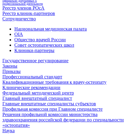
официально допущенных к
профессиональной деятельности
Реестр членов РОсА
Реестр клиник-партнеров
Сотрудничество
Национальная медицинская палата
OIA
Общество врачей России
Совет остеопатических школ
Клиники-партнеры
Государственное регулирование
Законы
Приказы
Профессиональный стандарт
Квалификационные требования к врачу-остеопату
Клинические рекомендации
Федеральный методический центр
Главный внештатный специалист
Главные внештатные специалисты субъектов
Профильная комиссия при Главном специалисте
Решения профильной комиссии министерства
здравоохранения российской федерации по специальности
«остеопатия»
Наука