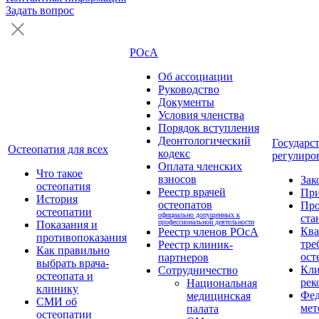
Задать вопрос
РОсА
Об ассоциации
Руководство
Документы
Условия членства
Порядок вступления
Деонтологический
Государс
Остеопатия для всех
кодекс
регулиро
Оплата членских
Что такое
взносов
Зак
остеопатия
Реестр врачей
Пр
История
остеопатов
Про
остеопатии
официально допущенных к
ста
профессиональной деятельности
Показания и
Кв
Реестр членов РОсА
противопоказания
тре
Реестр клиник-
Как правильно
ост
партнеров
выбрать врача-
Кли
Сотрудничество
остеопата и
рек
Национальная
клинику
Фед
медицинская
СМИ об
мет
палата
остеопатии