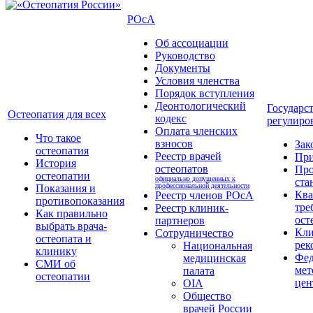
РОсА
Об ассоциации
Руководство
Документы
Условия членства
Порядок вступления
Деонтологический
Государс
Остеопатия для всех
кодекс
регулиро
Оплата членских
Что такое
взносов
Зак
остеопатия
Реестр врачей
Пр
История
остеопатов
Про
остеопатии
официально допущенных к
ста
профессиональной деятельности
Показания и
Кв
Реестр членов РОсА
противопоказания
тре
Реестр клиник-
Как правильно
ост
партнеров
выбрать врача-
Кли
Сотрудничество
остеопата и
рек
Национальная
клинику
Фед
медицинская
СМИ об
мет
палата
остеопатии
цен
OIA
Общество
врачей России