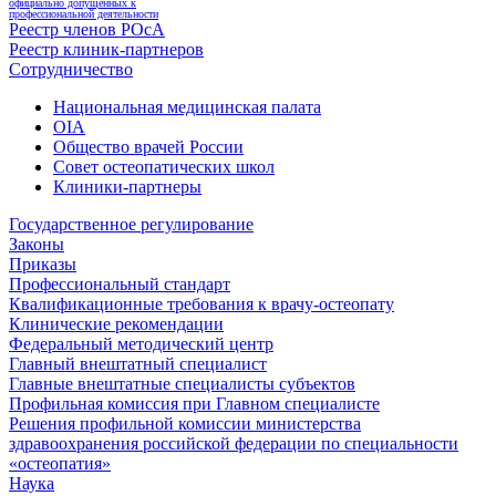
официально допущенных к
профессиональной деятельности
Реестр членов РОсА
Реестр клиник-партнеров
Сотрудничество
Национальная медицинская палата
OIA
Общество врачей России
Совет остеопатических школ
Клиники-партнеры
Государственное регулирование
Законы
Приказы
Профессиональный стандарт
Квалификационные требования к врачу-остеопату
Клинические рекомендации
Федеральный методический центр
Главный внештатный специалист
Главные внештатные специалисты субъектов
Профильная комиссия при Главном специалисте
Решения профильной комиссии министерства
здравоохранения российской федерации по специальности
«остеопатия»
Наука