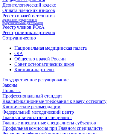
Деонтологический кодекс
Оплата членских взносов
Реестр врачей остеопатов
официально допущенных к
профессиональной деятельности
Реестр членов РОсА
Реестр клиник-партнеров
Сотрудничество
Национальная медицинская палата
OIA
Общество врачей России
Совет остеопатических школ
Клиники-партнеры
Государственное регулирование
Законы
Приказы
Профессиональный стандарт
Квалификационные требования к врачу-остеопату
Клинические рекомендации
Федеральный методический центр
Главный внештатный специалист
Главные внештатные специалисты субъектов
Профильная комиссия при Главном специалисте
Решения профильной комиссии министерства