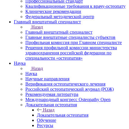
Профессиональный стандарт
Квалификационные требования к врачу-остеопату
Клинические рекомендации
Федеральный методический центр
Главный внештатный специалист
Назад
Главный внештатный специалист
Главные внештатные специалисты субъектов
Профильная комиссия при Главном специалисте
Решения профильной комиссии министерства
здравоохранения российской федерации по
специальности «остеопатия»
Наука
Назад
Наука
Научные направления
Верификация остеопатического лечения
Российский остеопатический журнал (РОЖ)
Рекомендуемая литература
Международный конгресс Osteopathy Open
Доказательная остеопатия
Назад
Доказательная остеопатия
Обучение
Ресурсы