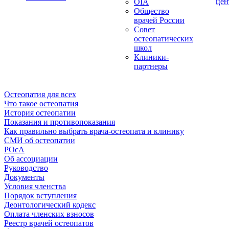
цен
OIA
Общество
врачей России
Совет
остеопатических
школ
Клиники-
партнеры
Остеопатия для всех
Что такое остеопатия
История остеопатии
Показания и противопоказания
Как правильно выбрать врача-остеопата и клинику
СМИ об остеопатии
РОсА
Об ассоциации
Руководство
Документы
Условия членства
Порядок вступления
Деонтологический кодекс
Оплата членских взносов
Реестр врачей остеопатов