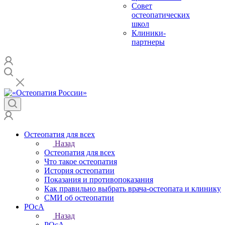
Совет
остеопатических
школ
Клиники-
партнеры
Остеопатия для всех
Назад
Остеопатия для всех
Что такое остеопатия
История остеопатии
Показания и противопоказания
Как правильно выбрать врача-остеопата и клинику
СМИ об остеопатии
РОсА
Назад
РОсА