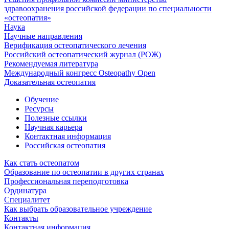
здравоохранения российской федерации по специальности
«остеопатия»
Наука
Научные направления
Верификация остеопатического лечения
Российский остеопатический журнал (РОЖ)
Рекомендуемая литература
Международный конгресс Osteopathy Open
Доказательная остеопатия
Обучение
Ресурсы
Полезные ссылки
Научная карьера
Контактная информация
Российская остеопатия
Как стать остеопатом
Образование по остеопатии в других странах
Профессиональная переподготовка
Ординатура
Специалитет
Как выбрать образовательное учреждение
Контакты
Контактная информация