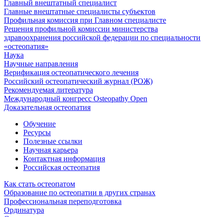
Главный внештатный специалист
Главные внештатные специалисты субъектов
Профильная комиссия при Главном специалисте
Решения профильной комиссии министерства
здравоохранения российской федерации по специальности
«остеопатия»
Наука
Научные направления
Верификация остеопатического лечения
Российский остеопатический журнал (РОЖ)
Рекомендуемая литература
Международный конгресс Osteopathy Open
Доказательная остеопатия
Обучение
Ресурсы
Полезные ссылки
Научная карьера
Контактная информация
Российская остеопатия
Как стать остеопатом
Образование по остеопатии в других странах
Профессиональная переподготовка
Ординатура