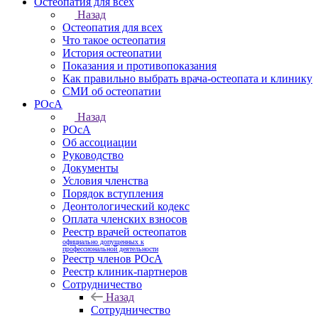
Остеопатия для всех
Назад
Остеопатия для всех
Что такое остеопатия
История остеопатии
Показания и противопоказания
Как правильно выбрать врача-остеопата и клинику
СМИ об остеопатии
РОсА
Назад
РОсА
Об ассоциации
Руководство
Документы
Условия членства
Порядок вступления
Деонтологический кодекс
Оплата членских взносов
Реестр врачей остеопатов
официально допущенных к
профессиональной деятельности
Реестр членов РОсА
Реестр клиник-партнеров
Сотрудничество
Назад
Сотрудничество