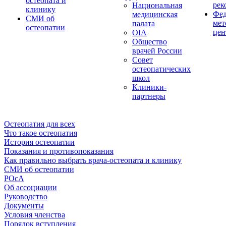
остеопата и
рек
Национальная
клинику
Фед
медицинская
СМИ об
мет
палата
остеопатии
цен
OIA
Общество
врачей России
Совет
остеопатических
школ
Клиники-
партнеры
Остеопатия для всех
Что такое остеопатия
История остеопатии
Показания и противопоказания
Как правильно выбрать врача-остеопата и клинику
СМИ об остеопатии
РОсА
Об ассоциации
Руководство
Документы
Условия членства
Порядок вступления