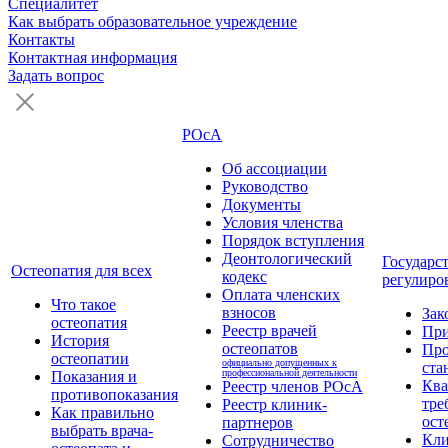
Специалитет
Как выбрать образовательное учреждение
Контакты
Контактная информация
Задать вопрос
РОсА
Об ассоциации
Руководство
Документы
Условия членства
Порядок вступления
Деонтологический
Государс
Остеопатия для всех
кодекс
регулиро
Оплата членских
Что такое
взносов
Зак
остеопатия
Реестр врачей
Пр
История
остеопатов
Про
остеопатии
официально допущенных к
ста
профессиональной деятельности
Показания и
Кв
Реестр членов РОсА
противопоказания
тре
Реестр клиник-
Как правильно
ост
партнеров
выбрать врача-
Кли
Сотрудничество