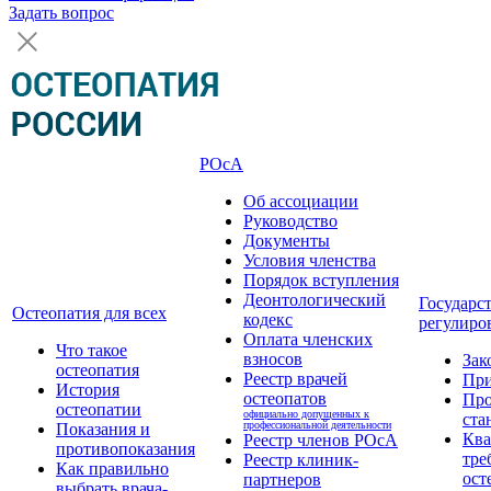
Задать вопрос
РОсА
Об ассоциации
Руководство
Документы
Условия членства
Порядок вступления
Деонтологический
Государс
Остеопатия для всех
кодекс
регулиро
Оплата членских
Что такое
взносов
Зак
остеопатия
Реестр врачей
Пр
История
остеопатов
Про
остеопатии
официально допущенных к
ста
профессиональной деятельности
Показания и
Кв
Реестр членов РОсА
противопоказания
тре
Реестр клиник-
Как правильно
ост
партнеров
выбрать врача-