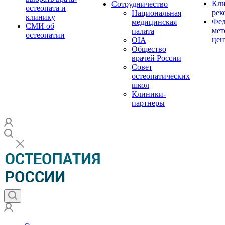
Кли
Сотрудничество
остеопата и
рек
Национальная
клинику
Фед
медицинская
СМИ об
мет
палата
остеопатии
цен
OIA
Общество
врачей России
Совет
остеопатических
школ
Клиники-
партнеры