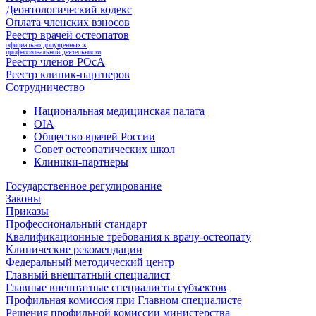
Деонтологический кодекс
Оплата членских взносов
Реестр врачей остеопатов
официально допущенных к
профессиональной деятельности
Реестр членов РОсА
Реестр клиник-партнеров
Сотрудничество
Национальная медицинская палата
OIA
Общество врачей России
Совет остеопатических школ
Клиники-партнеры
Государственное регулирование
Законы
Приказы
Профессиональный стандарт
Квалификационные требования к врачу-остеопату
Клинические рекомендации
Федеральный методический центр
Главный внештатный специалист
Главные внештатные специалисты субъектов
Профильная комиссия при Главном специалисте
Решения профильной комиссии министерства