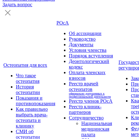
Задать вопрос
РОсА
Об ассоциации
Руководство
Документы
Условия членства
Порядок вступления
Деонтологический
Государс
Остеопатия для всех
кодекс
регулиро
Оплата членских
Что такое
взносов
Зак
остеопатия
Реестр врачей
Пр
История
остеопатов
Про
остеопатии
официально допущенных к
ста
профессиональной деятельности
Показания и
Кв
Реестр членов РОсА
противопоказания
тре
Реестр клиник-
Как правильно
ост
партнеров
выбрать врача-
Кли
Сотрудничество
остеопата и
рек
Национальная
клинику
Фед
медицинская
СМИ об
мет
палата
остеопатии