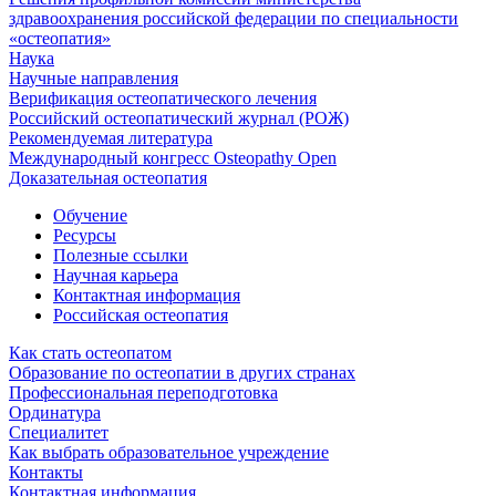
здравоохранения российской федерации по специальности
«остеопатия»
Наука
Научные направления
Верификация остеопатического лечения
Российский остеопатический журнал (РОЖ)
Рекомендуемая литература
Международный конгресс Osteopathy Open
Доказательная остеопатия
Обучение
Ресурсы
Полезные ссылки
Научная карьера
Контактная информация
Российская остеопатия
Как стать остеопатом
Образование по остеопатии в других странах
Профессиональная переподготовка
Ординатура
Специалитет
Как выбрать образовательное учреждение
Контакты
Контактная информация