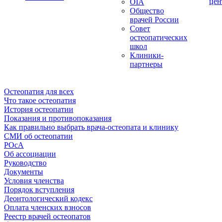
цен
OIA
Общество
врачей России
Совет
остеопатических
школ
Клиники-
партнеры
Остеопатия для всех
Что такое остеопатия
История остеопатии
Показания и противопоказания
Как правильно выбрать врача-остеопата и клинику
СМИ об остеопатии
РОсА
Об ассоциации
Руководство
Документы
Условия членства
Порядок вступления
Деонтологический кодекс
Оплата членских взносов
Реестр врачей остеопатов