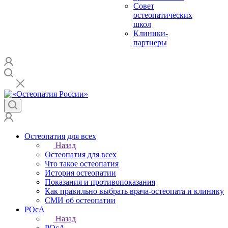
Совет
остеопатических
школ
Клиники-
партнеры
Остеопатия для всех
Назад
Остеопатия для всех
Что такое остеопатия
История остеопатии
Показания и противопоказания
Как правильно выбрать врача-остеопата и клинику
СМИ об остеопатии
РОсА
Назад
РОсА