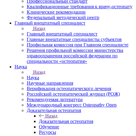
Профессиональный стандарт
Квалификационные требования к врачу-остеопату
Клинические рекомендации
Федеральный методический центр
Главный внештатный специалист
Назад
Главный внештатный специалист
Главные внештатные специалисты субъектов
Профильная комиссия при Главном специалисте
Решения профильной комиссии министерства
здравоохранения российской федерации по
специальности «остеопатия»
Наука
Назад
Наука
Научные направления
Верификация остеопатического лечения
Российский остеопатический журнал (РОЖ)
Рекомендуемая литература
Международный конгресс Osteopathy Open
Доказательная остеопатия
Назад
Доказательная остеопатия
Обучение
Ресурсы