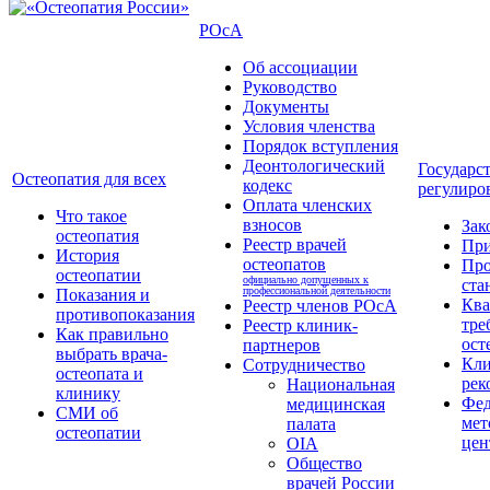
РОсА
Об ассоциации
Руководство
Документы
Условия членства
Порядок вступления
Деонтологический
Государс
Остеопатия для всех
кодекс
регулиро
Оплата членских
Что такое
взносов
Зак
остеопатия
Реестр врачей
Пр
История
остеопатов
Про
остеопатии
официально допущенных к
ста
профессиональной деятельности
Показания и
Кв
Реестр членов РОсА
противопоказания
тре
Реестр клиник-
Как правильно
ост
партнеров
выбрать врача-
Кли
Сотрудничество
остеопата и
рек
Национальная
клинику
Фед
медицинская
СМИ об
мет
палата
остеопатии
цен
OIA
Общество
врачей России