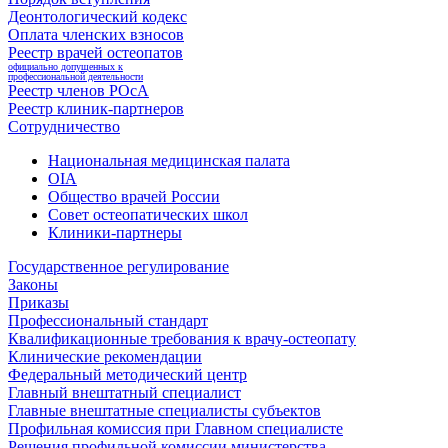
Деонтологический кодекс
Оплата членских взносов
Реестр врачей остеопатов
официально допущенных к
профессиональной деятельности
Реестр членов РОсА
Реестр клиник-партнеров
Сотрудничество
Национальная медицинская палата
OIA
Общество врачей России
Совет остеопатических школ
Клиники-партнеры
Государственное регулирование
Законы
Приказы
Профессиональный стандарт
Квалификационные требования к врачу-остеопату
Клинические рекомендации
Федеральный методический центр
Главный внештатный специалист
Главные внештатные специалисты субъектов
Профильная комиссия при Главном специалисте
Решения профильной комиссии министерства