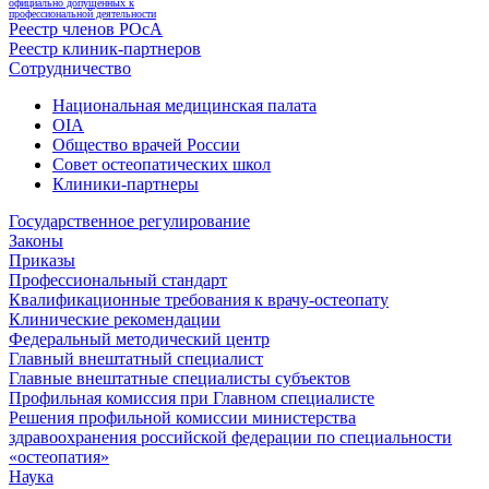
официально допущенных к
профессиональной деятельности
Реестр членов РОсА
Реестр клиник-партнеров
Сотрудничество
Национальная медицинская палата
OIA
Общество врачей России
Совет остеопатических школ
Клиники-партнеры
Государственное регулирование
Законы
Приказы
Профессиональный стандарт
Квалификационные требования к врачу-остеопату
Клинические рекомендации
Федеральный методический центр
Главный внештатный специалист
Главные внештатные специалисты субъектов
Профильная комиссия при Главном специалисте
Решения профильной комиссии министерства
здравоохранения российской федерации по специальности
«остеопатия»
Наука