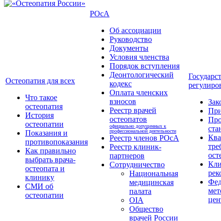
РОсА
Об ассоциации
Руководство
Документы
Условия членства
Порядок вступления
Деонтологический
Государс
Остеопатия для всех
кодекс
регулиро
Оплата членских
Что такое
взносов
Зак
остеопатия
Реестр врачей
Пр
История
остеопатов
Про
остеопатии
официально допущенных к
ста
профессиональной деятельности
Показания и
Кв
Реестр членов РОсА
противопоказания
тре
Реестр клиник-
Как правильно
ост
партнеров
выбрать врача-
Кли
Сотрудничество
остеопата и
рек
Национальная
клинику
Фед
медицинская
СМИ об
мет
палата
остеопатии
цен
OIA
Общество
врачей России