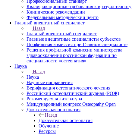
Профессиональный стандарт
Квалификационные требования к врачу-остеопату
Клинические рекомендации
Федеральный методический центр
Главный внештатный специалист
Назад
Главный внештатный специалист
Главные внештатные специалисты субъектов
Профильная комиссия при Главном специалисте
Решения профильной комиссии министерства
здравоохранения российской федерации по
специальности «остеопатия»
Наука
Назад
Наука
Научные направления
Верификация остеопатического лечения
Российский остеопатический журнал (РОЖ)
Рекомендуемая литература
Международный конгресс Osteopathy Open
Доказательная остеопатия
Назад
Доказательная остеопатия
Обучение
Ресурсы