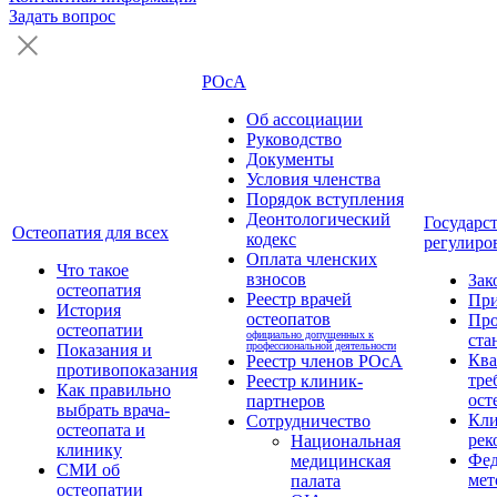
Задать вопрос
РОсА
Об ассоциации
Руководство
Документы
Условия членства
Порядок вступления
Деонтологический
Государс
Остеопатия для всех
кодекс
регулиро
Оплата членских
Что такое
взносов
Зак
остеопатия
Реестр врачей
Пр
История
остеопатов
Про
остеопатии
официально допущенных к
ста
профессиональной деятельности
Показания и
Кв
Реестр членов РОсА
противопоказания
тре
Реестр клиник-
Как правильно
ост
партнеров
выбрать врача-
Кли
Сотрудничество
остеопата и
рек
Национальная
клинику
Фед
медицинская
СМИ об
мет
палата
остеопатии