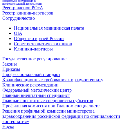
официально допущенных к
профессиональной деятельности
Реестр членов РОсА
Реестр клиник-партнеров
Сотрудничество
Национальная медицинская палата
OIA
Общество врачей России
Совет остеопатических школ
Клиники-партнеры
Государственное регулирование
Законы
Приказы
Профессиональный стандарт
Квалификационные требования к врачу-остеопату
Клинические рекомендации
Федеральный методический центр
Главный внештатный специалист
Главные внештатные специалисты субъектов
Профильная комиссия при Главном специалисте
Решения профильной комиссии министерства
здравоохранения российской федерации по специальности
«остеопатия»
Наука