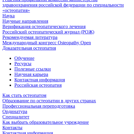
здравоохранения российской федерации по специальности
«остеопатия»
Наука
Научные направления
Верификация остеопатического лечения
Российский остеопатический журнал (РОЖ)
Рекомендуемая литература
Международный конгресс Osteopathy Open
Доказательная остеопатия
Обучение
Ресурсы
Полезные ссылки
Научная карьера
Контактная информация
Российская остеопатия
Как стать остеопатом
Образование по остеопатии в других странах
Профессиональная переподготовка
Ординатура
Специалитет
Как выбрать образовательное учреждение
Контакты
Контактная информация