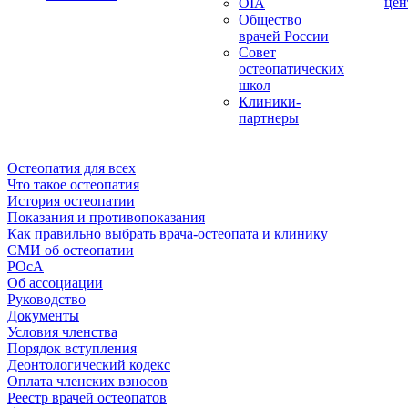
цен
OIA
Общество
врачей России
Совет
остеопатических
школ
Клиники-
партнеры
Остеопатия для всех
Что такое остеопатия
История остеопатии
Показания и противопоказания
Как правильно выбрать врача-остеопата и клинику
СМИ об остеопатии
РОсА
Об ассоциации
Руководство
Документы
Условия членства
Порядок вступления
Деонтологический кодекс
Оплата членских взносов
Реестр врачей остеопатов