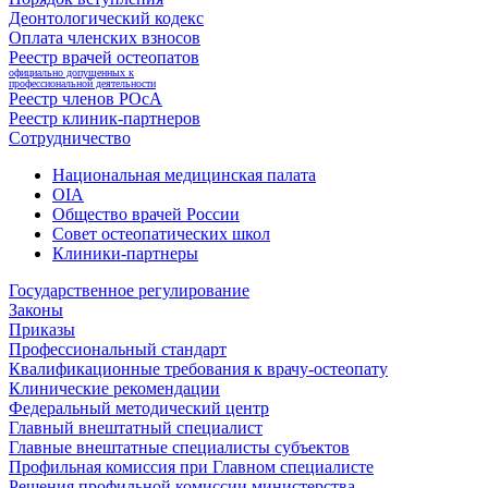
Деонтологический кодекс
Оплата членских взносов
Реестр врачей остеопатов
официально допущенных к
профессиональной деятельности
Реестр членов РОсА
Реестр клиник-партнеров
Сотрудничество
Национальная медицинская палата
OIA
Общество врачей России
Совет остеопатических школ
Клиники-партнеры
Государственное регулирование
Законы
Приказы
Профессиональный стандарт
Квалификационные требования к врачу-остеопату
Клинические рекомендации
Федеральный методический центр
Главный внештатный специалист
Главные внештатные специалисты субъектов
Профильная комиссия при Главном специалисте
Решения профильной комиссии министерства