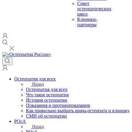
Совет
остеопатических
школ
Клиники-
партнеры
Остеопатия для всех
Назад
Остеопатия для всех
Что такое остеопатия
История остеопатии
Показания и противопоказания
Как правильно выбрать врача-остеопата и клинику
СМИ об остеопатии
РОсА
Назад
РОсА