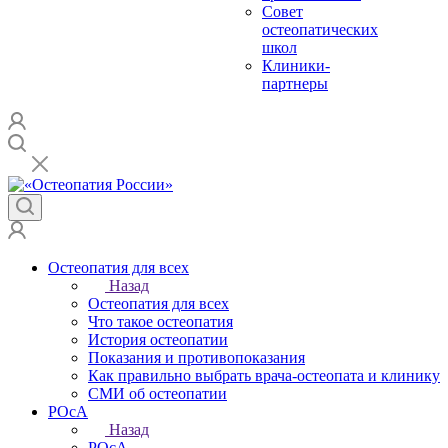
Совет
остеопатических
школ
Клиники-
партнеры
Остеопатия для всех
Назад
Остеопатия для всех
Что такое остеопатия
История остеопатии
Показания и противопоказания
Как правильно выбрать врача-остеопата и клинику
СМИ об остеопатии
РОсА
Назад
РОсА