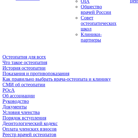
цен
OIA
Общество
врачей России
Совет
остеопатических
школ
Клиники-
партнеры
Остеопатия для всех
Что такое остеопатия
История остеопатии
Показания и противопоказания
Как правильно выбрать врача-остеопата и клинику
СМИ об остеопатии
РОсА
Об ассоциации
Руководство
Документы
Условия членства
Порядок вступления
Деонтологический кодекс
Оплата членских взносов
Реестр врачей остеопатов