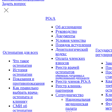
Задать вопрос
РОсА
Об ассоциации
Руководство
Документы
Условия членства
Порядок вступления
Деонтологический
Государс
Остеопатия для всех
кодекс
регулиро
Оплата членских
Что такое
взносов
Зак
остеопатия
Реестр врачей
Пр
История
остеопатов
Про
остеопатии
официально допущенных к
ста
профессиональной деятельности
Показания и
Кв
Реестр членов РОсА
противопоказания
тре
Реестр клиник-
Как правильно
ост
партнеров
выбрать врача-
Кли
Сотрудничество
остеопата и
рек
Национальная
клинику
Фед
медицинская
СМИ об
мет
палата
остеопатии