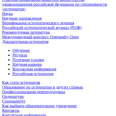
здравоохранения российской федерации по специальности
«остеопатия»
Наука
Научные направления
Верификация остеопатического лечения
Российский остеопатический журнал (РОЖ)
Рекомендуемая литература
Международный конгресс Osteopathy Open
Доказательная остеопатия
Обучение
Ресурсы
Полезные ссылки
Научная карьера
Контактная информация
Российская остеопатия
Как стать остеопатом
Образование по остеопатии в других странах
Профессиональная переподготовка
Ординатура
Специалитет
Как выбрать образовательное учреждение
Контакты
Контактная информация