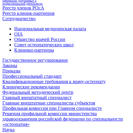
официально допущенных к
профессиональной деятельности
Реестр членов РОсА
Реестр клиник-партнеров
Сотрудничество
Национальная медицинская палата
OIA
Общество врачей России
Совет остеопатических школ
Клиники-партнеры
Государственное регулирование
Законы
Приказы
Профессиональный стандарт
Квалификационные требования к врачу-остеопату
Клинические рекомендации
Федеральный методический центр
Главный внештатный специалист
Главные внештатные специалисты субъектов
Профильная комиссия при Главном специалисте
Решения профильной комиссии министерства
здравоохранения российской федерации по специальности
«остеопатия»
Наука