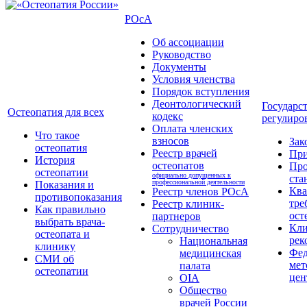
РОсА
Об ассоциации
Руководство
Документы
Условия членства
Порядок вступления
Деонтологический
Государс
Остеопатия для всех
кодекс
регулиро
Оплата членских
Что такое
взносов
Зак
остеопатия
Реестр врачей
Пр
История
остеопатов
Про
остеопатии
официально допущенных к
ста
профессиональной деятельности
Показания и
Кв
Реестр членов РОсА
противопоказания
тре
Реестр клиник-
Как правильно
ост
партнеров
выбрать врача-
Кли
Сотрудничество
остеопата и
рек
Национальная
клинику
Фед
медицинская
СМИ об
мет
палата
остеопатии
цен
OIA
Общество
врачей России