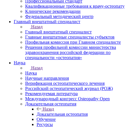
Профессиональный стандарт
Квалификационные требования к врачу-остеопату
Клинические рекомендации
Федеральный методический центр
Главный внештатный специалист
Назад
Главный внештатный специалист
Главные внештатные специалисты субъектов
Профильная комиссия при Главном специалисте
Решения профильной комиссии министерства
здравоохранения российской федерации по
специальности «остеопатия»
Наука
Назад
Наука
Научные направления
Верификация остеопатического лечения
Российский остеопатический журнал (РОЖ)
Рекомендуемая литература
Международный конгресс Osteopathy Open
Доказательная остеопатия
Назад
Доказательная остеопатия
Обучение
Ресурсы