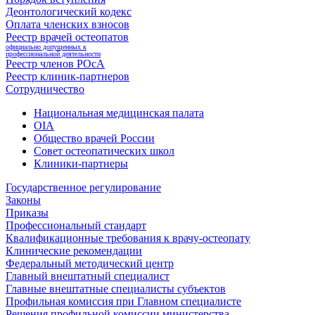
Деонтологический кодекс
Оплата членских взносов
Реестр врачей остеопатов
официально допущенных к
профессиональной деятельности
Реестр членов РОсА
Реестр клиник-партнеров
Сотрудничество
Национальная медицинская палата
OIA
Общество врачей России
Совет остеопатических школ
Клиники-партнеры
Государственное регулирование
Законы
Приказы
Профессиональный стандарт
Квалификационные требования к врачу-остеопату
Клинические рекомендации
Федеральный методический центр
Главный внештатный специалист
Главные внештатные специалисты субъектов
Профильная комиссия при Главном специалисте
Решения профильной комиссии министерства