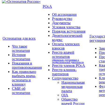
РОсА
Об ассоциации
Руководство
Документы
Условия членства
Порядок вступления
Деонтологический
Государс
Остеопатия для всех
кодекс
регулиро
Оплата членских
Что такое
взносов
Зак
остеопатия
Реестр врачей
Пр
История
остеопатов
Про
остеопатии
официально допущенных к
ста
профессиональной деятельности
Показания и
Кв
Реестр членов РОсА
противопоказания
тре
Реестр клиник-
Как правильно
ост
партнеров
выбрать врача-
Кли
Сотрудничество
остеопата и
рек
Национальная
клинику
Фед
медицинская
СМИ об
мет
палата
остеопатии
цен
OIA
Общество
врачей России