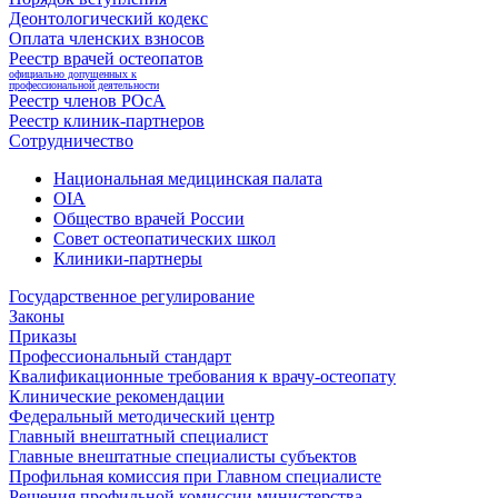
Деонтологический кодекс
Оплата членских взносов
Реестр врачей остеопатов
официально допущенных к
профессиональной деятельности
Реестр членов РОсА
Реестр клиник-партнеров
Сотрудничество
Национальная медицинская палата
OIA
Общество врачей России
Совет остеопатических школ
Клиники-партнеры
Государственное регулирование
Законы
Приказы
Профессиональный стандарт
Квалификационные требования к врачу-остеопату
Клинические рекомендации
Федеральный методический центр
Главный внештатный специалист
Главные внештатные специалисты субъектов
Профильная комиссия при Главном специалисте
Решения профильной комиссии министерства