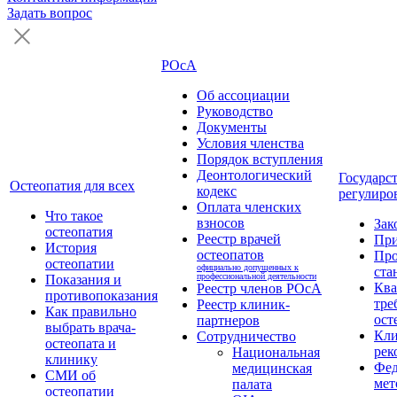
Задать вопрос
РОсА
Об ассоциации
Руководство
Документы
Условия членства
Порядок вступления
Деонтологический
Государс
Остеопатия для всех
кодекс
регулиро
Оплата членских
Что такое
взносов
Зак
остеопатия
Реестр врачей
Пр
История
остеопатов
Про
остеопатии
официально допущенных к
ста
профессиональной деятельности
Показания и
Кв
Реестр членов РОсА
противопоказания
тре
Реестр клиник-
Как правильно
ост
партнеров
выбрать врача-
Кли
Сотрудничество
остеопата и
рек
Национальная
клинику
Фед
медицинская
СМИ об
мет
палата
остеопатии