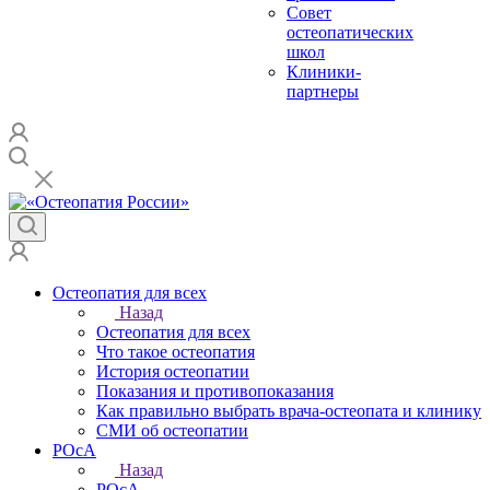
Совет
остеопатических
школ
Клиники-
партнеры
Остеопатия для всех
Назад
Остеопатия для всех
Что такое остеопатия
История остеопатии
Показания и противопоказания
Как правильно выбрать врача-остеопата и клинику
СМИ об остеопатии
РОсА
Назад
РОсА