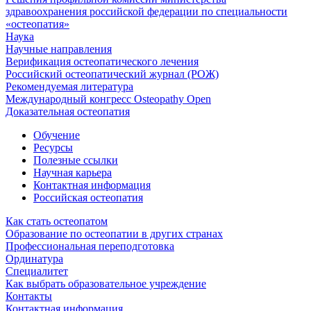
здравоохранения российской федерации по специальности
«остеопатия»
Наука
Научные направления
Верификация остеопатического лечения
Российский остеопатический журнал (РОЖ)
Рекомендуемая литература
Международный конгресс Osteopathy Open
Доказательная остеопатия
Обучение
Ресурсы
Полезные ссылки
Научная карьера
Контактная информация
Российская остеопатия
Как стать остеопатом
Образование по остеопатии в других странах
Профессиональная переподготовка
Ординатура
Специалитет
Как выбрать образовательное учреждение
Контакты
Контактная информация