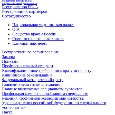
официально допущенных к
профессиональной деятельности
Реестр членов РОсА
Реестр клиник-партнеров
Сотрудничество
Национальная медицинская палата
OIA
Общество врачей России
Совет остеопатических школ
Клиники-партнеры
Государственное регулирование
Законы
Приказы
Профессиональный стандарт
Квалификационные требования к врачу-остеопату
Клинические рекомендации
Федеральный методический центр
Главный внештатный специалист
Главные внештатные специалисты субъектов
Профильная комиссия при Главном специалисте
Решения профильной комиссии министерства
здравоохранения российской федерации по специальности
«остеопатия»
Наука