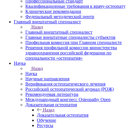
Профессиональный стандарт
Квалификационные требования к врачу-остеопату
Клинические рекомендации
Федеральный методический центр
Главный внештатный специалист
Назад
Главный внештатный специалист
Главные внештатные специалисты субъектов
Профильная комиссия при Главном специалисте
Решения профильной комиссии министерства
здравоохранения российской федерации по
специальности «остеопатия»
Наука
Назад
Наука
Научные направления
Верификация остеопатического лечения
Российский остеопатический журнал (РОЖ)
Рекомендуемая литература
Международный конгресс Osteopathy Open
Доказательная остеопатия
Назад
Доказательная остеопатия
Обучение
Ресурсы