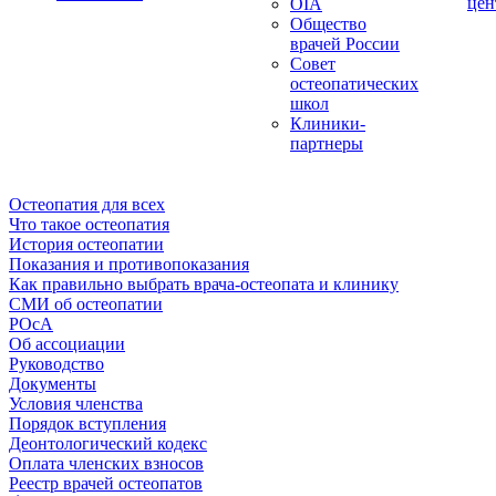
цен
OIA
Общество
врачей России
Совет
остеопатических
школ
Клиники-
партнеры
Остеопатия для всех
Что такое остеопатия
История остеопатии
Показания и противопоказания
Как правильно выбрать врача-остеопата и клинику
СМИ об остеопатии
РОсА
Об ассоциации
Руководство
Документы
Условия членства
Порядок вступления
Деонтологический кодекс
Оплата членских взносов
Реестр врачей остеопатов