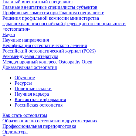
Главный внештатный специалист
Главные внештатные специалисты субъектов
Профильная комиссия при Главном специалисте
Решения профильной комиссии министерства
здравоохранения российской федерации по специальности
«остеопатия»
Наука
Научные направления
Верификация остеопатического лечения
Российский остеопатический журнал (РОЖ)
Рекомендуемая литература
Международный конгресс Osteopathy Open
Доказательная остеопатия
Обучение
Ресурсы
Полезные ссылки
Научная карьера
Контактная информация
Российская остеопатия
Как стать остеопатом
Образование по остеопатии в других странах
Профессиональная переподготовка
Ординатура