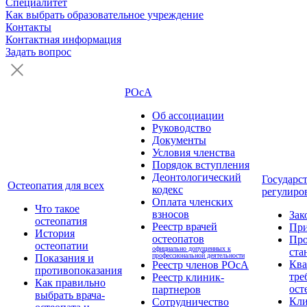
Специалитет
Как выбрать образовательное учреждение
Контакты
Контактная информация
Задать вопрос
РОсА
Об ассоциации
Руководство
Документы
Условия членства
Порядок вступления
Деонтологический
Государс
Остеопатия для всех
кодекс
регулиро
Оплата членских
Что такое
взносов
Зак
остеопатия
Реестр врачей
Пр
История
остеопатов
Про
остеопатии
официально допущенных к
ста
профессиональной деятельности
Показания и
Кв
Реестр членов РОсА
противопоказания
тре
Реестр клиник-
Как правильно
ост
партнеров
выбрать врача-
Кли
Сотрудничество