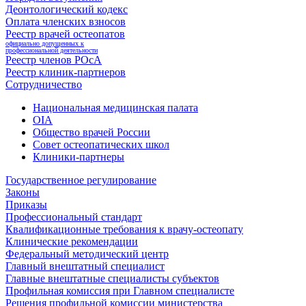
Деонтологический кодекс
Оплата членских взносов
Реестр врачей остеопатов
официально допущенных к
профессиональной деятельности
Реестр членов РОсА
Реестр клиник-партнеров
Сотрудничество
Национальная медицинская палата
OIA
Общество врачей России
Совет остеопатических школ
Клиники-партнеры
Государственное регулирование
Законы
Приказы
Профессиональный стандарт
Квалификационные требования к врачу-остеопату
Клинические рекомендации
Федеральный методический центр
Главный внештатный специалист
Главные внештатные специалисты субъектов
Профильная комиссия при Главном специалисте
Решения профильной комиссии министерства