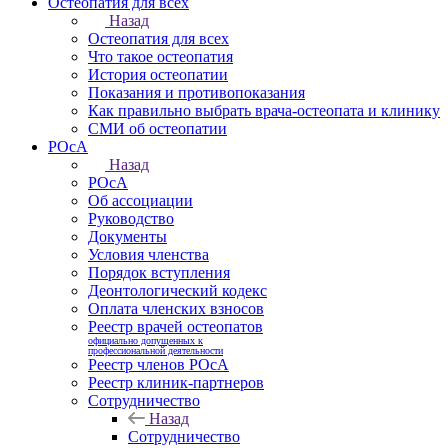
Остеопатия для всех
Назад
Остеопатия для всех
Что такое остеопатия
История остеопатии
Показания и противопоказания
Как правильно выбрать врача-остеопата и клинику
СМИ об остеопатии
РОсА
Назад
РОсА
Об ассоциации
Руководство
Документы
Условия членства
Порядок вступления
Деонтологический кодекс
Оплата членских взносов
Реестр врачей остеопатов
официально допущенных к
профессиональной деятельности
Реестр членов РОсА
Реестр клиник-партнеров
Сотрудничество
Назад
Сотрудничество