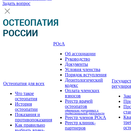
Задать вопрос
РОсА
Об ассоциации
Руководство
Документы
Условия членства
Порядок вступления
Деонтологический
Государс
Остеопатия для всех
кодекс
регулиро
Оплата членских
Что такое
взносов
Зак
остеопатия
Реестр врачей
Пр
История
остеопатов
Про
остеопатии
официально допущенных к
ста
профессиональной деятельности
Показания и
Кв
Реестр членов РОсА
противопоказания
тре
Реестр клиник-
Как правильно
ост
партнеров
выбрать врача-