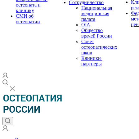
Кли
Сотрудничество
остеопата и
рек
Национальная
клинику
Фед
медицинская
СМИ об
мет
палата
остеопатии
цен
OIA
Общество
врачей России
Совет
остеопатических
школ
Клиники-
партнеры