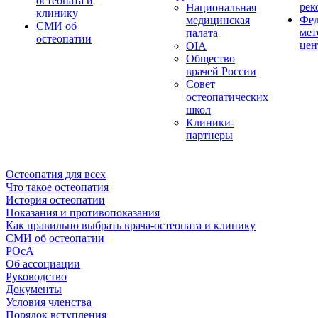
остеопата и
рек
Национальная
клинику
Фед
медицинская
СМИ об
мет
палата
остеопатии
цен
OIA
Общество
врачей России
Совет
остеопатических
школ
Клиники-
партнеры
Остеопатия для всех
Что такое остеопатия
История остеопатии
Показания и противопоказания
Как правильно выбрать врача-остеопата и клинику
СМИ об остеопатии
РОсА
Об ассоциации
Руководство
Документы
Условия членства
Порядок вступления