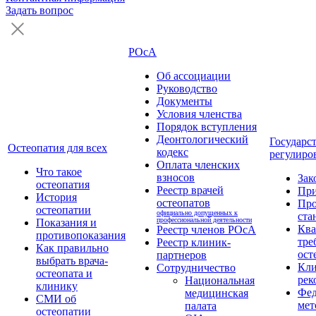
Задать вопрос
РОсА
Об ассоциации
Руководство
Документы
Условия членства
Порядок вступления
Деонтологический
Государс
Остеопатия для всех
кодекс
регулиро
Оплата членских
Что такое
взносов
Зак
остеопатия
Реестр врачей
Пр
История
остеопатов
Про
остеопатии
официально допущенных к
ста
профессиональной деятельности
Показания и
Кв
Реестр членов РОсА
противопоказания
тре
Реестр клиник-
Как правильно
ост
партнеров
выбрать врача-
Кли
Сотрудничество
остеопата и
рек
Национальная
клинику
Фед
медицинская
СМИ об
мет
палата
остеопатии