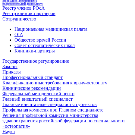
официально допущенных к
профессиональной деятельности
Реестр членов РОсА
Реестр клиник-партнеров
Сотрудничество
Национальная медицинская палата
OIA
Общество врачей России
Совет остеопатических школ
Клиники-партнеры
Государственное регулирование
Законы
Приказы
Профессиональный стандарт
Квалификационные требования к врачу-остеопату
Клинические рекомендации
Федеральный методический центр
Главный внештатный специалист
Главные внештатные специалисты субъектов
Профильная комиссия при Главном специалисте
Решения профильной комиссии министерства
здравоохранения российской федерации по специальности
«остеопатия»
Наука