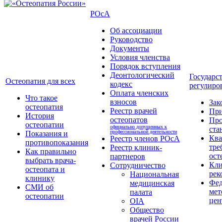
РОсА
Об ассоциации
Руководство
Документы
Условия членства
Порядок вступления
Деонтологический
Государс
Остеопатия для всех
кодекс
регулиро
Оплата членских
Что такое
взносов
Зак
остеопатия
Реестр врачей
Пр
История
остеопатов
Про
остеопатии
официально допущенных к
ста
профессиональной деятельности
Показания и
Кв
Реестр членов РОсА
противопоказания
тре
Реестр клиник-
Как правильно
ост
партнеров
выбрать врача-
Кли
Сотрудничество
остеопата и
рек
Национальная
клинику
Фед
медицинская
СМИ об
мет
палата
остеопатии
цен
OIA
Общество
врачей России