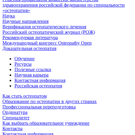
здравоохранения российской федерации по специальности
«остеопатия»
Наука
Научные направления
Верификация остеопатического лечения
Российский остеопатический журнал (РОЖ)
Рекомендуемая литература
Международный конгресс Osteopathy Open
Доказательная остеопатия
Обучение
Ресурсы
Полезные ссылки
Научная карьера
Контактная информация
Российская остеопатия
Как стать остеопатом
Образование по остеопатии в других странах
Профессиональная переподготовка
Ординатура
Специалитет
Как выбрать образовательное учреждение
Контакты
Контактная информация