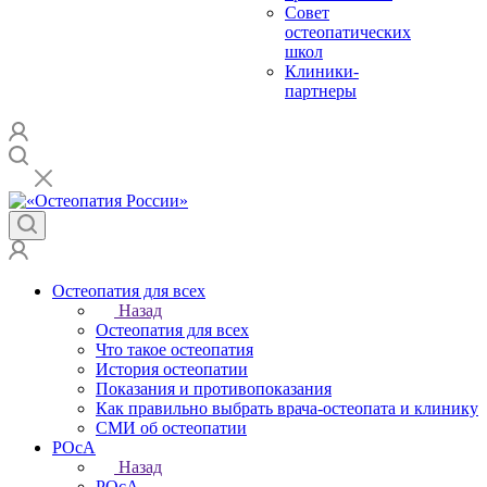
Совет
остеопатических
школ
Клиники-
партнеры
Остеопатия для всех
Назад
Остеопатия для всех
Что такое остеопатия
История остеопатии
Показания и противопоказания
Как правильно выбрать врача-остеопата и клинику
СМИ об остеопатии
РОсА
Назад
РОсА