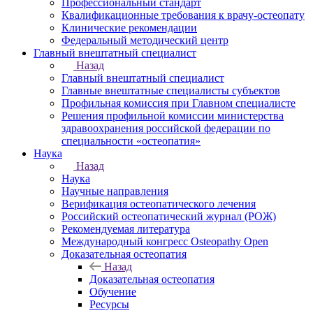
Профессиональный стандарт
Квалификационные требования к врачу-остеопату
Клинические рекомендации
Федеральный методический центр
Главный внештатный специалист
Назад
Главный внештатный специалист
Главные внештатные специалисты субъектов
Профильная комиссия при Главном специалисте
Решения профильной комиссии министерства
здравоохранения российской федерации по
специальности «остеопатия»
Наука
Назад
Наука
Научные направления
Верификация остеопатического лечения
Российский остеопатический журнал (РОЖ)
Рекомендуемая литература
Международный конгресс Osteopathy Open
Доказательная остеопатия
Назад
Доказательная остеопатия
Обучение
Ресурсы