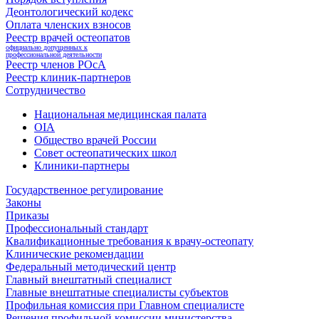
Деонтологический кодекс
Оплата членских взносов
Реестр врачей остеопатов
официально допущенных к
профессиональной деятельности
Реестр членов РОсА
Реестр клиник-партнеров
Сотрудничество
Национальная медицинская палата
OIA
Общество врачей России
Совет остеопатических школ
Клиники-партнеры
Государственное регулирование
Законы
Приказы
Профессиональный стандарт
Квалификационные требования к врачу-остеопату
Клинические рекомендации
Федеральный методический центр
Главный внештатный специалист
Главные внештатные специалисты субъектов
Профильная комиссия при Главном специалисте
Решения профильной комиссии министерства