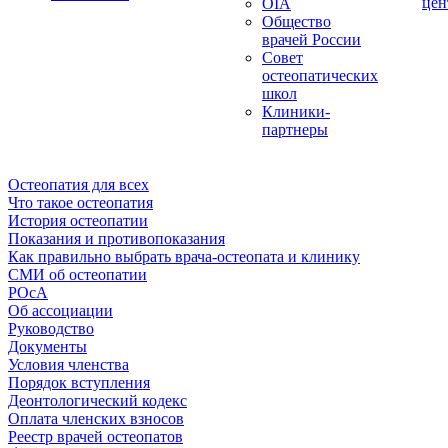
цен
OIA
Общество
врачей России
Совет
остеопатических
школ
Клиники-
партнеры
Остеопатия для всех
Что такое остеопатия
История остеопатии
Показания и противопоказания
Как правильно выбрать врача-остеопата и клинику
СМИ об остеопатии
РОсА
Об ассоциации
Руководство
Документы
Условия членства
Порядок вступления
Деонтологический кодекс
Оплата членских взносов
Реестр врачей остеопатов