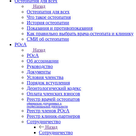
Остеопатия для всех
Назад
Остеопатия для всех
Что такое остеопатия
История остеопатии
Показания и противопоказания
Как правильно выбрать врача-остеопата и клинику
СМИ об остеопатии
РОсА
Назад
РОсА
Об ассоциации
Руководство
Документы
Условия членства
Порядок вступления
Деонтологический кодекс
Оплата членских взносов
Реестр врачей остеопатов
официально допущенных к
профессиональной деятельности
Реестр членов РОсА
Реестр клиник-партнеров
Сотрудничество
Назад
Сотрудничество