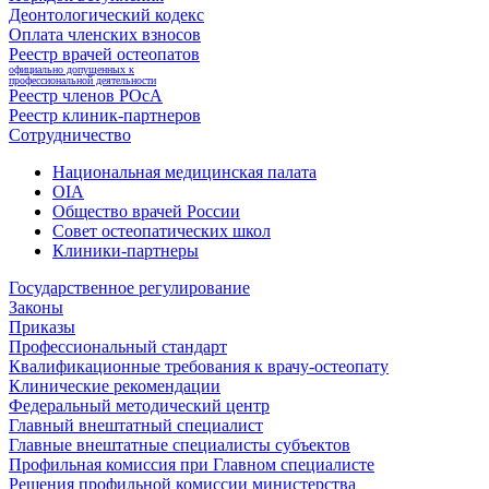
Деонтологический кодекс
Оплата членских взносов
Реестр врачей остеопатов
официально допущенных к
профессиональной деятельности
Реестр членов РОсА
Реестр клиник-партнеров
Сотрудничество
Национальная медицинская палата
OIA
Общество врачей России
Совет остеопатических школ
Клиники-партнеры
Государственное регулирование
Законы
Приказы
Профессиональный стандарт
Квалификационные требования к врачу-остеопату
Клинические рекомендации
Федеральный методический центр
Главный внештатный специалист
Главные внештатные специалисты субъектов
Профильная комиссия при Главном специалисте
Решения профильной комиссии министерства