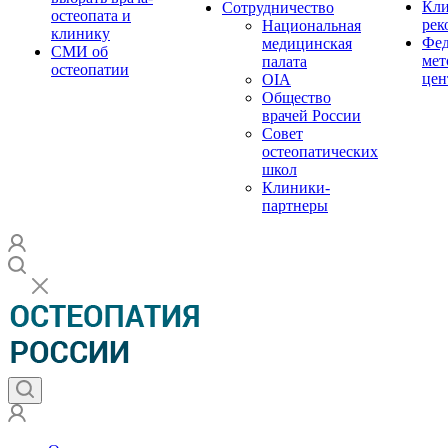
Кли
Сотрудничество
остеопата и
рек
Национальная
клинику
Фед
медицинская
СМИ об
мет
палата
остеопатии
цен
OIA
Общество
врачей России
Совет
остеопатических
школ
Клиники-
партнеры