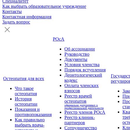
Специалитет
Как выбрать образовательное учреждение
Контакты
Контактная информация
Задать вопрос
РОсА
Об ассоциации
Руководство
Документы
Условия членства
Порядок вступления
Деонтологический
Государс
Остеопатия для всех
кодекс
регулиро
Оплата членских
Что такое
взносов
Зак
остеопатия
Реестр врачей
Пр
История
остеопатов
Про
остеопатии
официально допущенных к
ста
профессиональной деятельности
Показания и
Кв
Реестр членов РОсА
противопоказания
тре
Реестр клиник-
Как правильно
ост
партнеров
выбрать врача-
Кли
Сотрудничество