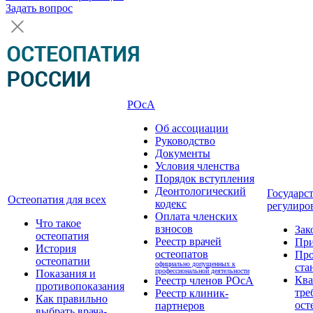
Задать вопрос
РОсА
Об ассоциации
Руководство
Документы
Условия членства
Порядок вступления
Деонтологический
Государс
Остеопатия для всех
кодекс
регулиро
Оплата членских
Что такое
взносов
Зак
остеопатия
Реестр врачей
Пр
История
остеопатов
Про
остеопатии
официально допущенных к
ста
профессиональной деятельности
Показания и
Кв
Реестр членов РОсА
противопоказания
тре
Реестр клиник-
Как правильно
ост
партнеров
выбрать врача-