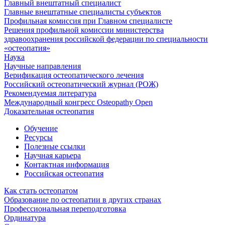
Главный внештатный специалист
Главные внештатные специалисты субъектов
Профильная комиссия при Главном специалисте
Решения профильной комиссии министерства
здравоохранения российской федерации по специальности
«остеопатия»
Наука
Научные направления
Верификация остеопатического лечения
Российский остеопатический журнал (РОЖ)
Рекомендуемая литература
Международный конгресс Osteopathy Open
Доказательная остеопатия
Обучение
Ресурсы
Полезные ссылки
Научная карьера
Контактная информация
Российская остеопатия
Как стать остеопатом
Образование по остеопатии в других странах
Профессиональная переподготовка
Ординатура