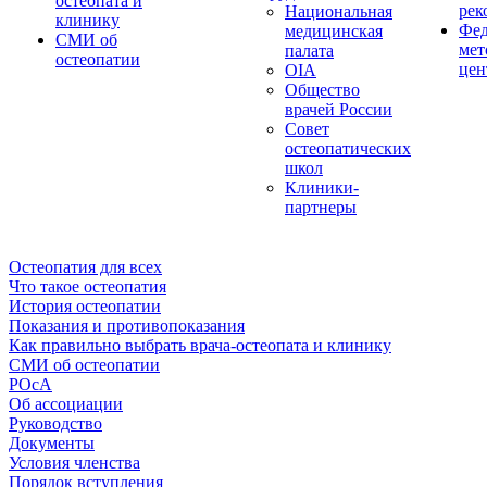
остеопата и
рек
Национальная
клинику
Фед
медицинская
СМИ об
мет
палата
остеопатии
цен
OIA
Общество
врачей России
Совет
остеопатических
школ
Клиники-
партнеры
Остеопатия для всех
Что такое остеопатия
История остеопатии
Показания и противопоказания
Как правильно выбрать врача-остеопата и клинику
СМИ об остеопатии
РОсА
Об ассоциации
Руководство
Документы
Условия членства
Порядок вступления