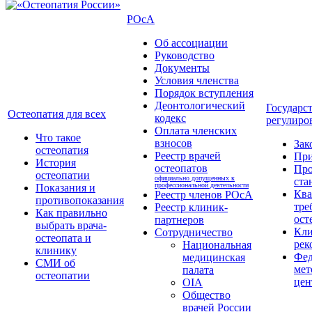
РОсА
Об ассоциации
Руководство
Документы
Условия членства
Порядок вступления
Деонтологический
Государс
Остеопатия для всех
кодекс
регулиро
Оплата членских
Что такое
взносов
Зак
остеопатия
Реестр врачей
Пр
История
остеопатов
Про
остеопатии
официально допущенных к
ста
профессиональной деятельности
Показания и
Кв
Реестр членов РОсА
противопоказания
тре
Реестр клиник-
Как правильно
ост
партнеров
выбрать врача-
Кли
Сотрудничество
остеопата и
рек
Национальная
клинику
Фед
медицинская
СМИ об
мет
палата
остеопатии
цен
OIA
Общество
врачей России