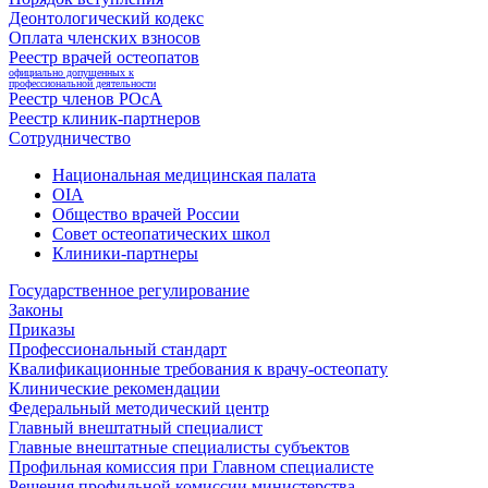
Деонтологический кодекс
Оплата членских взносов
Реестр врачей остеопатов
официально допущенных к
профессиональной деятельности
Реестр членов РОсА
Реестр клиник-партнеров
Сотрудничество
Национальная медицинская палата
OIA
Общество врачей России
Совет остеопатических школ
Клиники-партнеры
Государственное регулирование
Законы
Приказы
Профессиональный стандарт
Квалификационные требования к врачу-остеопату
Клинические рекомендации
Федеральный методический центр
Главный внештатный специалист
Главные внештатные специалисты субъектов
Профильная комиссия при Главном специалисте
Решения профильной комиссии министерства