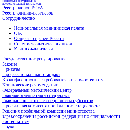
официально допущенных к
профессиональной деятельности
Реестр членов РОсА
Реестр клиник-партнеров
Сотрудничество
Национальная медицинская палата
OIA
Общество врачей России
Совет остеопатических школ
Клиники-партнеры
Государственное регулирование
Законы
Приказы
Профессиональный стандарт
Квалификационные требования к врачу-остеопату
Клинические рекомендации
Федеральный методический центр
Главный внештатный специалист
Главные внештатные специалисты субъектов
Профильная комиссия при Главном специалисте
Решения профильной комиссии министерства
здравоохранения российской федерации по специальности
«остеопатия»
Наука