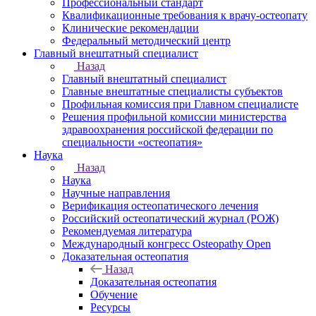
Профессиональный стандарт
Квалификационные требования к врачу-остеопату
Клинические рекомендации
Федеральный методический центр
Главный внештатный специалист
Назад
Главный внештатный специалист
Главные внештатные специалисты субъектов
Профильная комиссия при Главном специалисте
Решения профильной комиссии министерства
здравоохранения российской федерации по
специальности «остеопатия»
Наука
Назад
Наука
Научные направления
Верификация остеопатического лечения
Российский остеопатический журнал (РОЖ)
Рекомендуемая литература
Международный конгресс Osteopathy Open
Доказательная остеопатия
Назад
Доказательная остеопатия
Обучение
Ресурсы