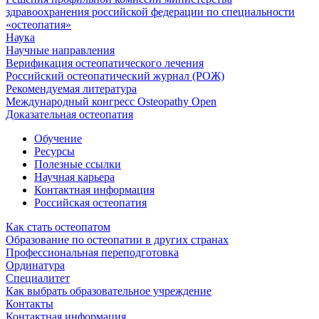
здравоохранения российской федерации по специальности
«остеопатия»
Наука
Научные направления
Верификация остеопатического лечения
Российский остеопатический журнал (РОЖ)
Рекомендуемая литература
Международный конгресс Osteopathy Open
Доказательная остеопатия
Обучение
Ресурсы
Полезные ссылки
Научная карьера
Контактная информация
Российская остеопатия
Как стать остеопатом
Образование по остеопатии в других странах
Профессиональная переподготовка
Ординатура
Специалитет
Как выбрать образовательное учреждение
Контакты
Контактная информация