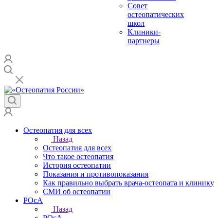
Совет
остеопатических
школ
Клиники-
партнеры
Остеопатия для всех
Назад
Остеопатия для всех
Что такое остеопатия
История остеопатии
Показания и противопоказания
Как правильно выбрать врача-остеопата и клинику
СМИ об остеопатии
РОсА
Назад
РОсА