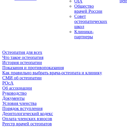
цен
OIA
Общество
врачей России
Совет
остеопатических
школ
Клиники-
партнеры
Остеопатия для всех
Что такое остеопатия
История остеопатии
Показания и противопоказания
Как правильно выбрать врача-остеопата и клинику
СМИ об остеопатии
РОсА
Об ассоциации
Руководство
Документы
Условия членства
Порядок вступления
Деонтологический кодекс
Оплата членских взносов
Реестр врачей остеопатов