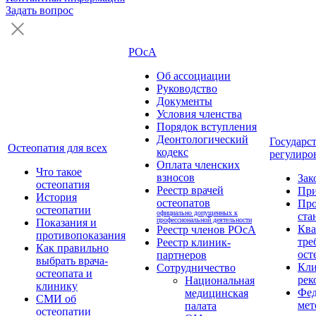
Задать вопрос
РОсА
Об ассоциации
Руководство
Документы
Условия членства
Порядок вступления
Деонтологический
Государс
Остеопатия для всех
кодекс
регулиро
Оплата членских
Что такое
взносов
Зак
остеопатия
Реестр врачей
Пр
История
остеопатов
Про
остеопатии
официально допущенных к
ста
профессиональной деятельности
Показания и
Кв
Реестр членов РОсА
противопоказания
тре
Реестр клиник-
Как правильно
ост
партнеров
выбрать врача-
Кли
Сотрудничество
остеопата и
рек
Национальная
клинику
Фед
медицинская
СМИ об
мет
палата
остеопатии