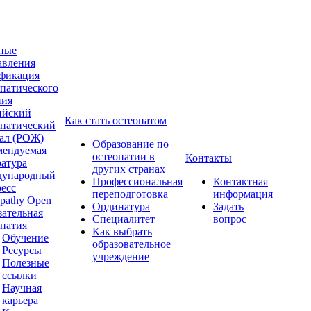
ные
авления
фикация
опатического
ния
ийский
Как стать остеопатом
опатический
ал (РОЖ)
Образование по
мендуемая
остеопатии в
Контакты
ратура
других странах
ународный
Профессиональная
Контактная
ресс
переподготовка
информация
pathy Open
Ординатура
Задать
зательная
Специалитет
вопрос
опатия
Как выбрать
Обучение
образовательное
Ресурсы
учреждение
Полезные
ссылки
Научная
карьера