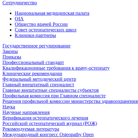
Сотрудничество
Национальная медицинская палата
OIA
Общество врачей России
Совет остеопатических школ
Клиники-партнеры
Государственное регулирование
Законы
Приказы
Профессиональный стандарт
Квалификационные требования к врачу-остеопату
Клинические рекомендации
Федеральный методический центр
Главный внештатный специалист
Главные внештатные специалисты субъектов
Профильная комиссия при Главном специалисте
Решения профильной комиссии министерства здравоохранения 
Наука
Научные направления
Верификация остеопатического лечения
Российский остеопатический журнал (РОЖ)
Рекомендуемая литература
Международный конгресс Osteopathy Open