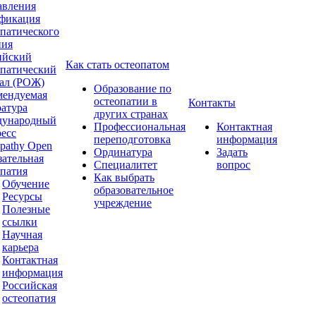
авления
фикация
опатического
ния
ийский
Как стать остеопатом
опатический
ал (РОЖ)
Образование по
мендуемая
остеопатии в
Контакты
ратура
других странах
ународный
Профессиональная
Контактная
ресс
переподготовка
информация
pathy Open
Ординатура
Задать
зательная
Специалитет
вопрос
опатия
Как выбрать
Обучение
образовательное
Ресурсы
учреждение
Полезные
ссылки
Научная
карьера
Контактная
информация
Российская
остеопатия