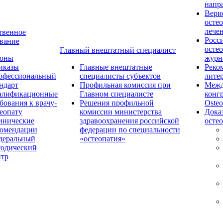
напр
Вери
осте
лече
твенное
Росс
вание
осте
Главный внештатный специалист
коны
журн
иказы
Главные внештатные
Реко
офессиональный
специалисты субъектов
лите
ндарт
Профильная комиссия при
Межд
алификационные
Главном специалисте
конг
бования к врачу-
Решения профильной
Osteo
еопату
комиссии министерства
Дока
инические
здравоохранения российской
осте
комендации
федерации по специальности
деральный
«остеопатия»
тодический
нтр