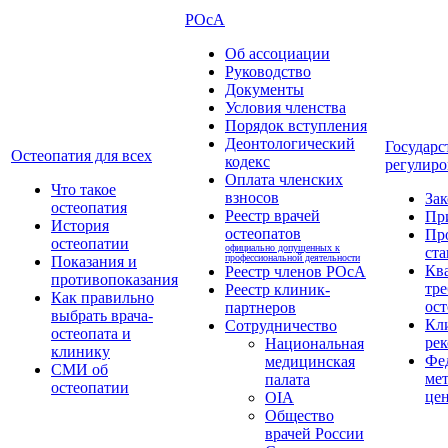
РОсА
Об ассоциации
Руководство
Документы
Условия членства
Порядок вступления
Деонтологический
Государс
Остеопатия для всех
кодекс
регулиро
Оплата членских
Что такое
взносов
За
остеопатия
Реестр врачей
Пр
История
остеопатов
Пр
остеопатии
официально допущенных к
ста
профессиональной деятельности
Показания и
Кв
Реестр членов РОсА
противопоказания
тре
Реестр клиник-
Как правильно
ост
партнеров
выбрать врача-
Кл
Сотрудничество
остеопата и
ре
Национальная
клинику
Фе
медицинская
СМИ об
ме
палата
остеопатии
це
OIA
Общество
врачей России