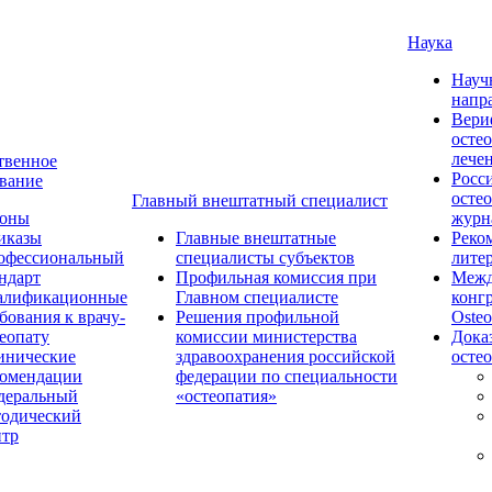
Наука
Науч
напр
Вери
осте
лече
твенное
Росс
вание
осте
Главный внештатный специалист
коны
журн
иказы
Главные внештатные
Реко
офессиональный
специалисты субъектов
лите
ндарт
Профильная комиссия при
Межд
алификационные
Главном специалисте
конг
бования к врачу-
Решения профильной
Osteo
еопату
комиссии министерства
Дока
инические
здравоохранения российской
осте
комендации
федерации по специальности
деральный
«остеопатия»
тодический
нтр