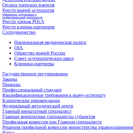
Оплата членских взносов
Реестр врачей остеопатов
официально допущенных к
профессиональной деятельности
Реестр членов РОсА
Реестр клиник-партнеров
Сотрудничество
Национальная медицинская палата
OIA
Общество врачей России
Совет остеопатических школ
Клиники-партнеры
Государственное регулирование
Законы
Приказы
Профессиональный стандарт
Квалификационные требования к врачу-остеопату
Клинические рекомендации
Федеральный методический центр
Главный внештатный специалист
Главные внештатные специалисты субъектов
Профильная комиссия при Главном специалисте
Решения профильной комиссии министерства здравоохранения 
Наука