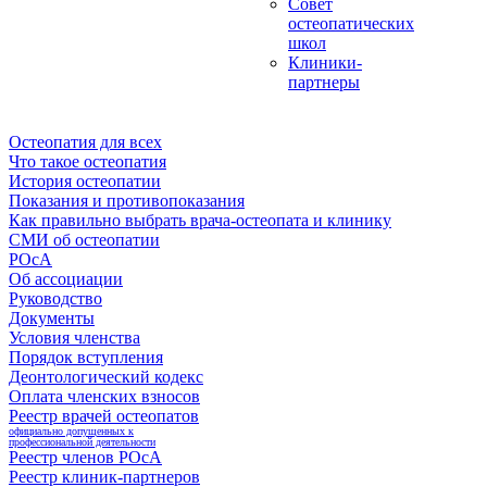
Совет
остеопатических
школ
Клиники-
партнеры
Остеопатия для всех
Что такое остеопатия
История остеопатии
Показания и противопоказания
Как правильно выбрать врача-остеопата и клинику
СМИ об остеопатии
РОсА
Об ассоциации
Руководство
Документы
Условия членства
Порядок вступления
Деонтологический кодекс
Оплата членских взносов
Реестр врачей остеопатов
официально допущенных к
профессиональной деятельности
Реестр членов РОсА
Реестр клиник-партнеров