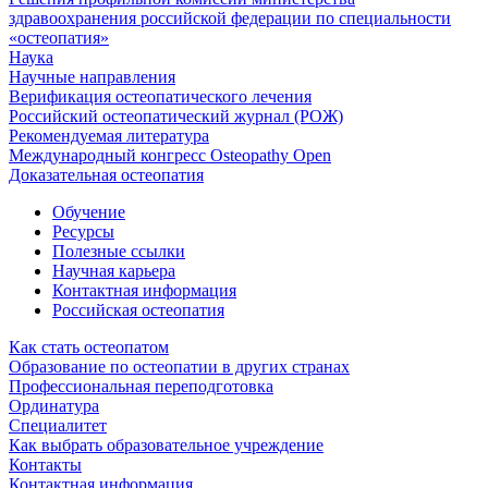
здравоохранения российской федерации по специальности
«остеопатия»
Наука
Научные направления
Верификация остеопатического лечения
Российский остеопатический журнал (РОЖ)
Рекомендуемая литература
Международный конгресс Osteopathy Open
Доказательная остеопатия
Обучение
Ресурсы
Полезные ссылки
Научная карьера
Контактная информация
Российская остеопатия
Как стать остеопатом
Образование по остеопатии в других странах
Профессиональная переподготовка
Ординатура
Специалитет
Как выбрать образовательное учреждение
Контакты
Контактная информация