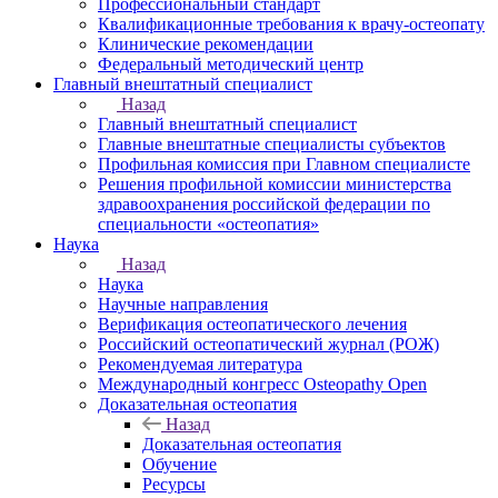
Профессиональный стандарт
Квалификационные требования к врачу-остеопату
Клинические рекомендации
Федеральный методический центр
Главный внештатный специалист
Назад
Главный внештатный специалист
Главные внештатные специалисты субъектов
Профильная комиссия при Главном специалисте
Решения профильной комиссии министерства
здравоохранения российской федерации по
специальности «остеопатия»
Наука
Назад
Наука
Научные направления
Верификация остеопатического лечения
Российский остеопатический журнал (РОЖ)
Рекомендуемая литература
Международный конгресс Osteopathy Open
Доказательная остеопатия
Назад
Доказательная остеопатия
Обучение
Ресурсы