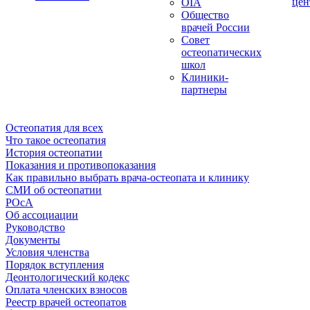
цен
OIA
Общество
врачей России
Совет
остеопатических
школ
Клиники-
партнеры
Остеопатия для всех
Что такое остеопатия
История остеопатии
Показания и противопоказания
Как правильно выбрать врача-остеопата и клинику
СМИ об остеопатии
РОсА
Об ассоциации
Руководство
Документы
Условия членства
Порядок вступления
Деонтологический кодекс
Оплата членских взносов
Реестр врачей остеопатов