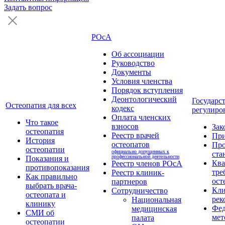
Задать вопрос
РОсА
Об ассоциации
Руководство
Документы
Условия членства
Порядок вступления
Деонтологический
Государс
Остеопатия для всех
кодекс
регулиро
Оплата членских
Что такое
взносов
Зак
остеопатия
Реестр врачей
Пр
История
остеопатов
Про
остеопатии
официально допущенных к
ста
профессиональной деятельности
Показания и
Кв
Реестр членов РОсА
противопоказания
тре
Реестр клиник-
Как правильно
ост
партнеров
выбрать врача-
Кли
Сотрудничество
остеопата и
рек
Национальная
клинику
Фед
медицинская
СМИ об
мет
палата
остеопатии