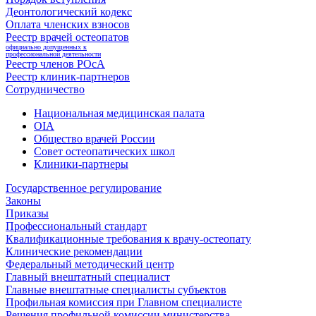
Деонтологический кодекс
Оплата членских взносов
Реестр врачей остеопатов
официально допущенных к
профессиональной деятельности
Реестр членов РОсА
Реестр клиник-партнеров
Сотрудничество
Национальная медицинская палата
OIA
Общество врачей России
Совет остеопатических школ
Клиники-партнеры
Государственное регулирование
Законы
Приказы
Профессиональный стандарт
Квалификационные требования к врачу-остеопату
Клинические рекомендации
Федеральный методический центр
Главный внештатный специалист
Главные внештатные специалисты субъектов
Профильная комиссия при Главном специалисте
Решения профильной комиссии министерства