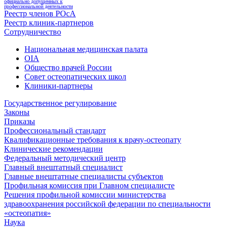
официально допущенных к
профессиональной деятельности
Реестр членов РОсА
Реестр клиник-партнеров
Сотрудничество
Национальная медицинская палата
OIA
Общество врачей России
Совет остеопатических школ
Клиники-партнеры
Государственное регулирование
Законы
Приказы
Профессиональный стандарт
Квалификационные требования к врачу-остеопату
Клинические рекомендации
Федеральный методический центр
Главный внештатный специалист
Главные внештатные специалисты субъектов
Профильная комиссия при Главном специалисте
Решения профильной комиссии министерства
здравоохранения российской федерации по специальности
«остеопатия»
Наука