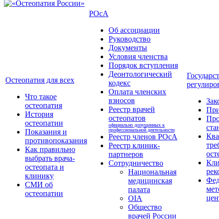
РОсА
Об ассоциации
Руководство
Документы
Условия членства
Порядок вступления
Деонтологический
Государс
Остеопатия для всех
кодекс
регулиро
Оплата членских
Что такое
взносов
Зак
остеопатия
Реестр врачей
Пр
История
остеопатов
Про
остеопатии
официально допущенных к
ста
профессиональной деятельности
Показания и
Кв
Реестр членов РОсА
противопоказания
тре
Реестр клиник-
Как правильно
ост
партнеров
выбрать врача-
Кли
Сотрудничество
остеопата и
рек
Национальная
клинику
Фед
медицинская
СМИ об
мет
палата
остеопатии
цен
OIA
Общество
врачей России