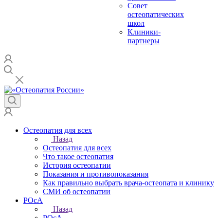
Совет
остеопатических
школ
Клиники-
партнеры
Остеопатия для всех
Назад
Остеопатия для всех
Что такое остеопатия
История остеопатии
Показания и противопоказания
Как правильно выбрать врача-остеопата и клинику
СМИ об остеопатии
РОсА
Назад
РОсА