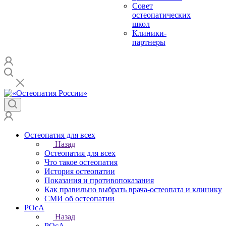
Совет
остеопатических
школ
Клиники-
партнеры
Остеопатия для всех
Назад
Остеопатия для всех
Что такое остеопатия
История остеопатии
Показания и противопоказания
Как правильно выбрать врача-остеопата и клинику
СМИ об остеопатии
РОсА
Назад
РОсА