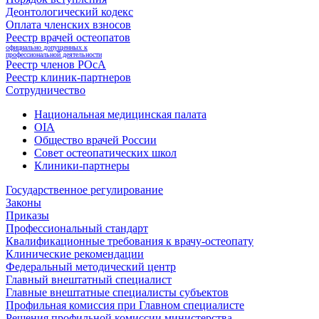
Деонтологический кодекс
Оплата членских взносов
Реестр врачей остеопатов
официально допущенных к
профессиональной деятельности
Реестр членов РОсА
Реестр клиник-партнеров
Сотрудничество
Национальная медицинская палата
OIA
Общество врачей России
Совет остеопатических школ
Клиники-партнеры
Государственное регулирование
Законы
Приказы
Профессиональный стандарт
Квалификационные требования к врачу-остеопату
Клинические рекомендации
Федеральный методический центр
Главный внештатный специалист
Главные внештатные специалисты субъектов
Профильная комиссия при Главном специалисте
Решения профильной комиссии министерства