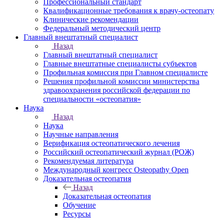
Профессиональный стандарт
Квалификационные требования к врачу-остеопату
Клинические рекомендации
Федеральный методический центр
Главный внештатный специалист
Назад
Главный внештатный специалист
Главные внештатные специалисты субъектов
Профильная комиссия при Главном специалисте
Решения профильной комиссии министерства
здравоохранения российской федерации по
специальности «остеопатия»
Наука
Назад
Наука
Научные направления
Верификация остеопатического лечения
Российский остеопатический журнал (РОЖ)
Рекомендуемая литература
Международный конгресс Osteopathy Open
Доказательная остеопатия
Назад
Доказательная остеопатия
Обучение
Ресурсы