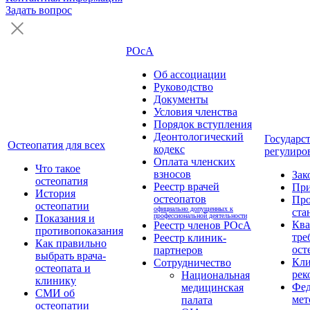
Задать вопрос
РОсА
Об ассоциации
Руководство
Документы
Условия членства
Порядок вступления
Деонтологический
Государс
Остеопатия для всех
кодекс
регулиро
Оплата членских
Что такое
взносов
Зак
остеопатия
Реестр врачей
Пр
История
остеопатов
Про
остеопатии
официально допущенных к
ста
профессиональной деятельности
Показания и
Кв
Реестр членов РОсА
противопоказания
тре
Реестр клиник-
Как правильно
ост
партнеров
выбрать врача-
Кли
Сотрудничество
остеопата и
рек
Национальная
клинику
Фед
медицинская
СМИ об
мет
палата
остеопатии