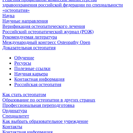
здравоохранения российской федерации по специальности
«остеопатия»
Наука
Научные направления
Верификация остеопатического лечения
Российский остеопатический журнал (РОЖ)
Рекомендуемая литература
Международный конгресс Osteopathy Open
Доказательная остеопатия
Обучение
Ресурсы
Полезные ссылки
Научная карьера
Контактная информация
Российская остеопатия
Как стать остеопатом
Образование по остеопатии в других странах
Профессиональная переподготовка
Ординатура
Специалитет
Как выбрать образовательное учреждение
Контакты
Контактная информация