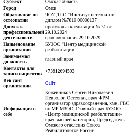
Субъект
Омская область
Город
Омск
Образование по
ЧОУ ДПО "Институт остеопатии"
остеопатии
диплом №7819 00008137
Допуск к
протокол аккредитации № 31 от
профессиональной
29.10.2024
деятельности
срок окончания 29.10.2029
Наименование
БУЗОО "Центр медицинской
организации
реабилитации"
Занимаемая
главный врач
должность
Контакты для
+73812694503
записи пациентов
Веб-сайт
Сайт
организации
Кожевников Сергей Николаевич
Невролог, Остеопат, врач ФРМ,
организатор здравоохранения, кмн, ГВС
Информация о
по МР МЗОО. Главный врач БУЗОО
себе
«Центр медицинской реабилитации»
врач высшей категории, Председатель
Омского отделения Союза
Реабилитологов России