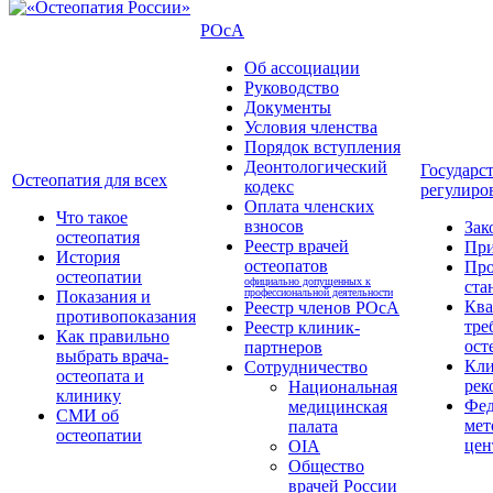
РОсА
Об ассоциации
Руководство
Документы
Условия членства
Порядок вступления
Деонтологический
Государс
Остеопатия для всех
кодекс
регулиро
Оплата членских
Что такое
взносов
Зак
остеопатия
Реестр врачей
Пр
История
остеопатов
Про
остеопатии
официально допущенных к
ста
профессиональной деятельности
Показания и
Кв
Реестр членов РОсА
противопоказания
тре
Реестр клиник-
Как правильно
ост
партнеров
выбрать врача-
Кли
Сотрудничество
остеопата и
рек
Национальная
клинику
Фед
медицинская
СМИ об
мет
палата
остеопатии
цен
OIA
Общество
врачей России