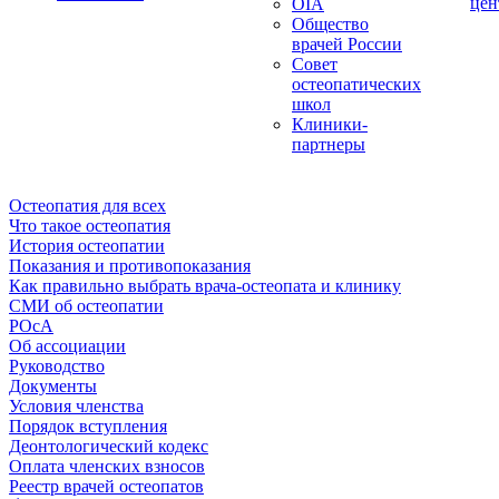
цен
OIA
Общество
врачей России
Совет
остеопатических
школ
Клиники-
партнеры
Остеопатия для всех
Что такое остеопатия
История остеопатии
Показания и противопоказания
Как правильно выбрать врача-остеопата и клинику
СМИ об остеопатии
РОсА
Об ассоциации
Руководство
Документы
Условия членства
Порядок вступления
Деонтологический кодекс
Оплата членских взносов
Реестр врачей остеопатов