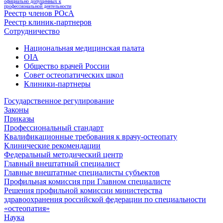
официально допущенных к
профессиональной деятельности
Реестр членов РОсА
Реестр клиник-партнеров
Сотрудничество
Национальная медицинская палата
OIA
Общество врачей России
Совет остеопатических школ
Клиники-партнеры
Государственное регулирование
Законы
Приказы
Профессиональный стандарт
Квалификационные требования к врачу-остеопату
Клинические рекомендации
Федеральный методический центр
Главный внештатный специалист
Главные внештатные специалисты субъектов
Профильная комиссия при Главном специалисте
Решения профильной комиссии министерства
здравоохранения российской федерации по специальности
«остеопатия»
Наука