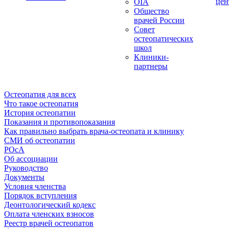
цен
OIA
Общество
врачей России
Совет
остеопатических
школ
Клиники-
партнеры
Остеопатия для всех
Что такое остеопатия
История остеопатии
Показания и противопоказания
Как правильно выбрать врача-остеопата и клинику
СМИ об остеопатии
РОсА
Об ассоциации
Руководство
Документы
Условия членства
Порядок вступления
Деонтологический кодекс
Оплата членских взносов
Реестр врачей остеопатов