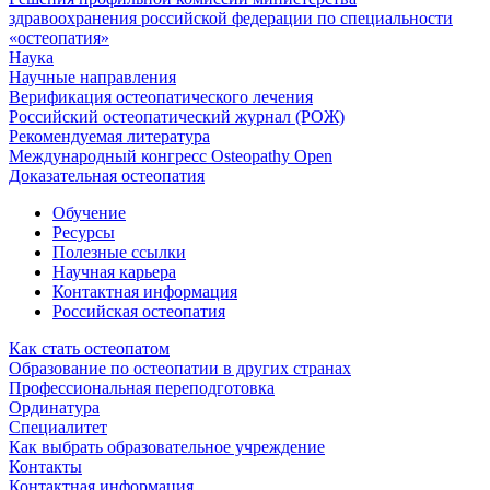
здравоохранения российской федерации по специальности
«остеопатия»
Наука
Научные направления
Верификация остеопатического лечения
Российский остеопатический журнал (РОЖ)
Рекомендуемая литература
Международный конгресс Osteopathy Open
Доказательная остеопатия
Обучение
Ресурсы
Полезные ссылки
Научная карьера
Контактная информация
Российская остеопатия
Как стать остеопатом
Образование по остеопатии в других странах
Профессиональная переподготовка
Ординатура
Специалитет
Как выбрать образовательное учреждение
Контакты
Контактная информация