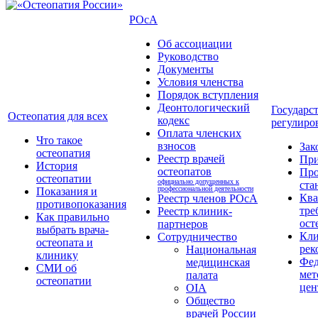
РОсА
Об ассоциации
Руководство
Документы
Условия членства
Порядок вступления
Деонтологический
Государс
Остеопатия для всех
кодекс
регулиро
Оплата членских
Что такое
взносов
Зак
остеопатия
Реестр врачей
Пр
История
остеопатов
Про
остеопатии
официально допущенных к
ста
профессиональной деятельности
Показания и
Кв
Реестр членов РОсА
противопоказания
тре
Реестр клиник-
Как правильно
ост
партнеров
выбрать врача-
Кли
Сотрудничество
остеопата и
рек
Национальная
клинику
Фед
медицинская
СМИ об
мет
палата
остеопатии
цен
OIA
Общество
врачей России