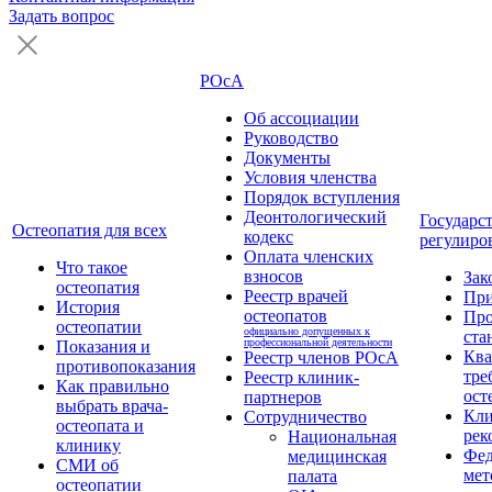
Задать вопрос
РОсА
Об ассоциации
Руководство
Документы
Условия членства
Порядок вступления
Деонтологический
Государс
Остеопатия для всех
кодекс
регулиро
Оплата членских
Что такое
взносов
Зак
остеопатия
Реестр врачей
Пр
История
остеопатов
Про
остеопатии
официально допущенных к
ста
профессиональной деятельности
Показания и
Кв
Реестр членов РОсА
противопоказания
тре
Реестр клиник-
Как правильно
ост
партнеров
выбрать врача-
Кли
Сотрудничество
остеопата и
рек
Национальная
клинику
Фед
медицинская
СМИ об
мет
палата
остеопатии