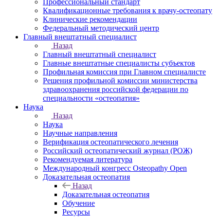
Профессиональный стандарт
Квалификационные требования к врачу-остеопату
Клинические рекомендации
Федеральный методический центр
Главный внештатный специалист
Назад
Главный внештатный специалист
Главные внештатные специалисты субъектов
Профильная комиссия при Главном специалисте
Решения профильной комиссии министерства
здравоохранения российской федерации по
специальности «остеопатия»
Наука
Назад
Наука
Научные направления
Верификация остеопатического лечения
Российский остеопатический журнал (РОЖ)
Рекомендуемая литература
Международный конгресс Osteopathy Open
Доказательная остеопатия
Назад
Доказательная остеопатия
Обучение
Ресурсы