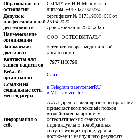
Образование по
СЗГМУ им.И.И.Мечникова
остеопатии
диплом №017827 0002908
Допуск к
сертификат № 0178190004636 от
профессиональной
25.04.2020
деятельности
срок окончания 25.04.2025
Наименование
ООО "ОСТЕОВИТАЛЬ"
организации
Занимаемая
остеопат, гл.врач медицинской
должность
организации
Контакты для
+79774108798
записи пациентов
Веб-сайт
Сайт
организации
Ссылки на
в Telegram tsarevcenterRU
социальные сети,
в VK tsarevcenter
мессенджеры
А.А. Царев в своей врачебной практике
применяет комплексный подход
воздействия на организм
Информация о
остеопатических сеансов и
себе
индивидуально подобранных
сопутствующих процедур для
достижения наилучшего результата