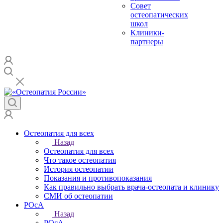
Совет
остеопатических
школ
Клиники-
партнеры
Остеопатия для всех
Назад
Остеопатия для всех
Что такое остеопатия
История остеопатии
Показания и противопоказания
Как правильно выбрать врача-остеопата и клинику
СМИ об остеопатии
РОсА
Назад
РОсА