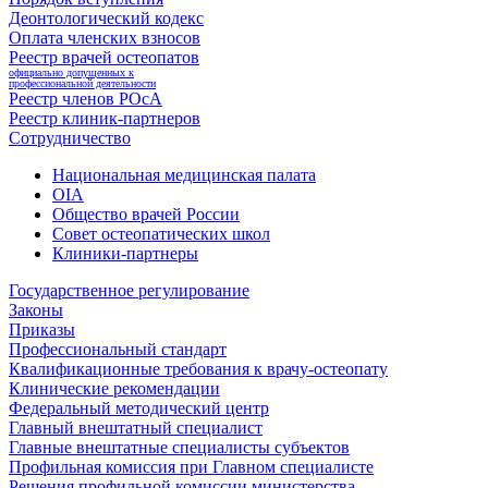
Деонтологический кодекс
Оплата членских взносов
Реестр врачей остеопатов
официально допущенных к
профессиональной деятельности
Реестр членов РОсА
Реестр клиник-партнеров
Сотрудничество
Национальная медицинская палата
OIA
Общество врачей России
Совет остеопатических школ
Клиники-партнеры
Государственное регулирование
Законы
Приказы
Профессиональный стандарт
Квалификационные требования к врачу-остеопату
Клинические рекомендации
Федеральный методический центр
Главный внештатный специалист
Главные внештатные специалисты субъектов
Профильная комиссия при Главном специалисте
Решения профильной комиссии министерства