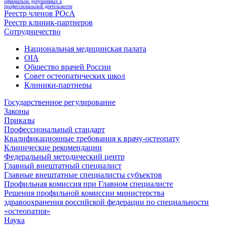
официально допущенных к
профессиональной деятельности
Реестр членов РОсА
Реестр клиник-партнеров
Сотрудничество
Национальная медицинская палата
OIA
Общество врачей России
Совет остеопатических школ
Клиники-партнеры
Государственное регулирование
Законы
Приказы
Профессиональный стандарт
Квалификационные требования к врачу-остеопату
Клинические рекомендации
Федеральный методический центр
Главный внештатный специалист
Главные внештатные специалисты субъектов
Профильная комиссия при Главном специалисте
Решения профильной комиссии министерства
здравоохранения российской федерации по специальности
«остеопатия»
Наука