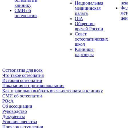
остеопата и
рек
Национальная
клинику
Фед
медицинская
СМИ об
мет
палата
остеопатии
цен
OIA
Общество
врачей России
Совет
остеопатических
школ
Клиники-
партнеры
Остеопатия для всех
Что такое остеопатия
История остеопатии
Показания и противопоказания
Как правильно выбрать врача-остеопата и клинику
СМИ об остеопатии
РОсА
Об ассоциации
Руководство
Документы
Условия членства
Порядок вступления