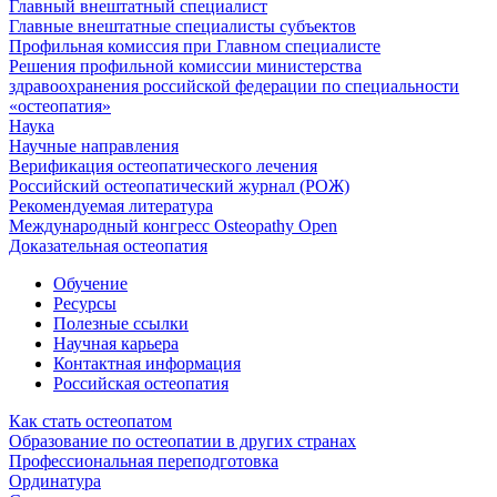
Главный внештатный специалист
Главные внештатные специалисты субъектов
Профильная комиссия при Главном специалисте
Решения профильной комиссии министерства
здравоохранения российской федерации по специальности
«остеопатия»
Наука
Научные направления
Верификация остеопатического лечения
Российский остеопатический журнал (РОЖ)
Рекомендуемая литература
Международный конгресс Osteopathy Open
Доказательная остеопатия
Обучение
Ресурсы
Полезные ссылки
Научная карьера
Контактная информация
Российская остеопатия
Как стать остеопатом
Образование по остеопатии в других странах
Профессиональная переподготовка
Ординатура