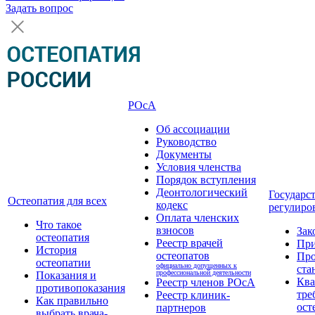
Задать вопрос
РОсА
Об ассоциации
Руководство
Документы
Условия членства
Порядок вступления
Деонтологический
Государс
Остеопатия для всех
кодекс
регулиро
Оплата членских
Что такое
взносов
Зак
остеопатия
Реестр врачей
Пр
История
остеопатов
Про
остеопатии
официально допущенных к
ста
профессиональной деятельности
Показания и
Кв
Реестр членов РОсА
противопоказания
тре
Реестр клиник-
Как правильно
ост
партнеров
выбрать врача-