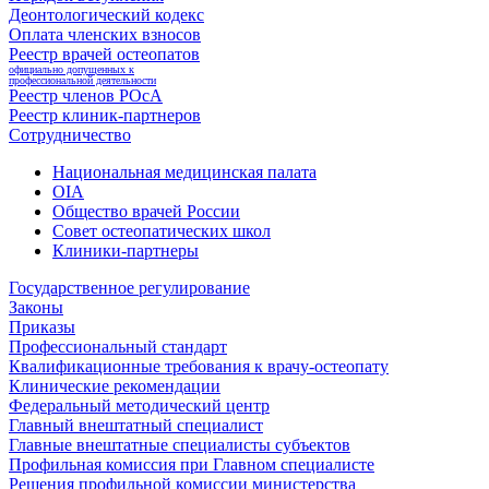
Деонтологический кодекс
Оплата членских взносов
Реестр врачей остеопатов
официально допущенных к
профессиональной деятельности
Реестр членов РОсА
Реестр клиник-партнеров
Сотрудничество
Национальная медицинская палата
OIA
Общество врачей России
Совет остеопатических школ
Клиники-партнеры
Государственное регулирование
Законы
Приказы
Профессиональный стандарт
Квалификационные требования к врачу-остеопату
Клинические рекомендации
Федеральный методический центр
Главный внештатный специалист
Главные внештатные специалисты субъектов
Профильная комиссия при Главном специалисте
Решения профильной комиссии министерства