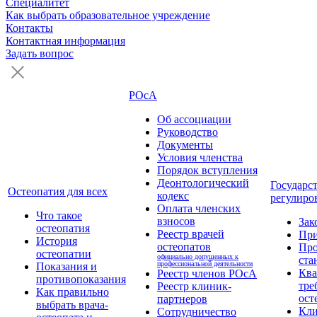
Специалитет
Как выбрать образовательное учреждение
Контакты
Контактная информация
Задать вопрос
РОсА
Об ассоциации
Руководство
Документы
Условия членства
Порядок вступления
Деонтологический
Государс
Остеопатия для всех
кодекс
регулиро
Оплата членских
Что такое
взносов
Зак
остеопатия
Реестр врачей
Пр
История
остеопатов
Про
остеопатии
официально допущенных к
ста
профессиональной деятельности
Показания и
Кв
Реестр членов РОсА
противопоказания
тре
Реестр клиник-
Как правильно
ост
партнеров
выбрать врача-
Кли
Сотрудничество