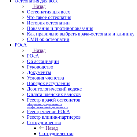
Остеопатия для всех
Назад
Остеопатия для всех
Что такое остеопатия
История остеопатии
Показания и противопоказания
Как правильно выбрать врача-остеопата и клинику
СМИ об остеопатии
РОсА
Назад
РОсА
Об ассоциации
Руководство
Документы
Условия членства
Порядок вступления
Деонтологический кодекс
Оплата членских взносов
Реестр врачей остеопатов
официально допущенных к
профессиональной деятельности
Реестр членов РОсА
Реестр клиник-партнеров
Сотрудничество
Назад
Сотрудничество