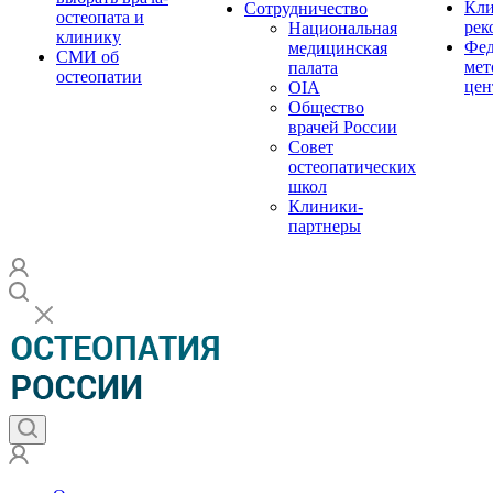
Кли
Сотрудничество
остеопата и
рек
Национальная
клинику
Фед
медицинская
СМИ об
мет
палата
остеопатии
цен
OIA
Общество
врачей России
Совет
остеопатических
школ
Клиники-
партнеры