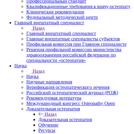
Профессиональный стандарт
Квалификационные требования к врачу-остеопату
Клинические рекомендации
Федеральный методический центр
Главный внештатный специалист
Назад
Главный внештатный специалист
Главные внештатные специалисты субъектов
Профильная комиссия при Главном специалисте
Решения профильной комиссии министерства
здравоохранения российской федерации по
специальности «остеопатия»
Наука
Назад
Наука
Научные направления
Верификация остеопатического лечения
Российский остеопатический журнал (РОЖ)
Рекомендуемая литература
Международный конгресс Osteopathy Open
Доказательная остеопатия
Назад
Доказательная остеопатия
Обучение
Ресурсы