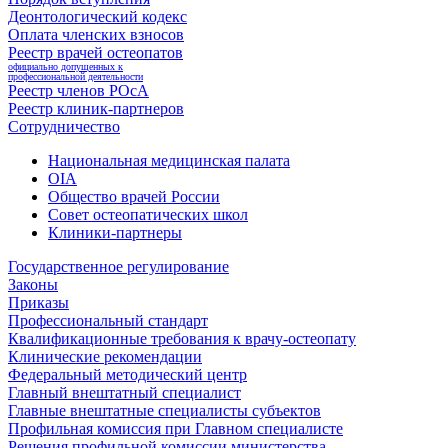
Деонтологический кодекс
Оплата членских взносов
Реестр врачей остеопатов
официально допущенных к
профессиональной деятельности
Реестр членов РОсА
Реестр клиник-партнеров
Сотрудничество
Национальная медицинская палата
OIA
Общество врачей России
Совет остеопатических школ
Клиники-партнеры
Государственное регулирование
Законы
Приказы
Профессиональный стандарт
Квалификационные требования к врачу-остеопату
Клинические рекомендации
Федеральный методический центр
Главный внештатный специалист
Главные внештатные специалисты субъектов
Профильная комиссия при Главном специалисте
Решения профильной комиссии министерства