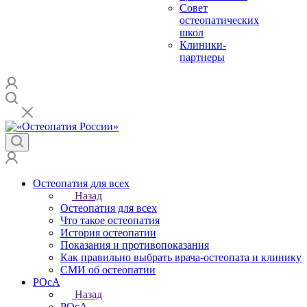
Совет
остеопатических
школ
Клиники-
партнеры
Остеопатия для всех
Назад
Остеопатия для всех
Что такое остеопатия
История остеопатии
Показания и противопоказания
Как правильно выбрать врача-остеопата и клинику
СМИ об остеопатии
РОсА
Назад
РОсА