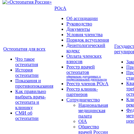
РОсА
Об ассоциации
Руководство
Документы
Условия членства
Порядок вступления
Деонтологический
Государс
Остеопатия для всех
кодекс
регулиро
Оплата членских
Что такое
взносов
Зак
остеопатия
Реестр врачей
Пр
История
остеопатов
Про
остеопатии
официально допущенных к
ста
профессиональной деятельности
Показания и
Кв
Реестр членов РОсА
противопоказания
тре
Реестр клиник-
Как правильно
ост
партнеров
выбрать врача-
Кли
Сотрудничество
остеопата и
рек
Национальная
клинику
Фед
медицинская
СМИ об
мет
палата
остеопатии
цен
OIA
Общество
врачей России