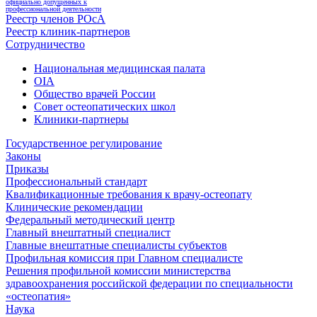
официально допущенных к
профессиональной деятельности
Реестр членов РОсА
Реестр клиник-партнеров
Сотрудничество
Национальная медицинская палата
OIA
Общество врачей России
Совет остеопатических школ
Клиники-партнеры
Государственное регулирование
Законы
Приказы
Профессиональный стандарт
Квалификационные требования к врачу-остеопату
Клинические рекомендации
Федеральный методический центр
Главный внештатный специалист
Главные внештатные специалисты субъектов
Профильная комиссия при Главном специалисте
Решения профильной комиссии министерства
здравоохранения российской федерации по специальности
«остеопатия»
Наука