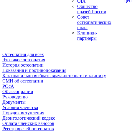
цен
OIA
Общество
врачей России
Совет
остеопатических
школ
Клиники-
партнеры
Остеопатия для всех
Что такое остеопатия
История остеопатии
Показания и противопоказания
Как правильно выбрать врача-остеопата и клинику
СМИ об остеопатии
РОсА
Об ассоциации
Руководство
Документы
Условия членства
Порядок вступления
Деонтологический кодекс
Оплата членских взносов
Реестр врачей остеопатов