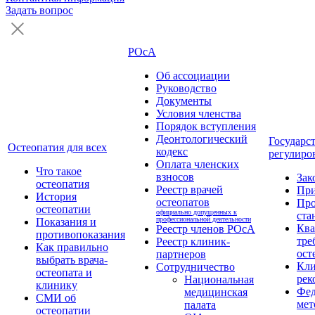
Задать вопрос
РОсА
Об ассоциации
Руководство
Документы
Условия членства
Порядок вступления
Деонтологический
Государс
Остеопатия для всех
кодекс
регулиро
Оплата членских
Что такое
взносов
Зак
остеопатия
Реестр врачей
Пр
История
остеопатов
Про
остеопатии
официально допущенных к
ста
профессиональной деятельности
Показания и
Кв
Реестр членов РОсА
противопоказания
тре
Реестр клиник-
Как правильно
ост
партнеров
выбрать врача-
Кли
Сотрудничество
остеопата и
рек
Национальная
клинику
Фед
медицинская
СМИ об
мет
палата
остеопатии