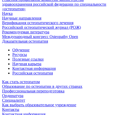
здравоохранения российской федерации по специальности
«остеопатия»
Наука
Научные направления
Верификация остеопатического лечения
Российский остеопатический журнал (РОЖ)
Рекомендуемая литература
Международный конгресс Osteopathy Open
Доказательная остеопатия
Обучение
Ресурсы
Полезные ссылки
Научная карьера
Контактная информация
Российская остеопатия
Как стать остеопатом
Образование по остеопатии в других странах
Профессиональная переподготовка
Ординатура
Специалитет
Как выбрать образовательное учреждение
Контакты
Контактная информация