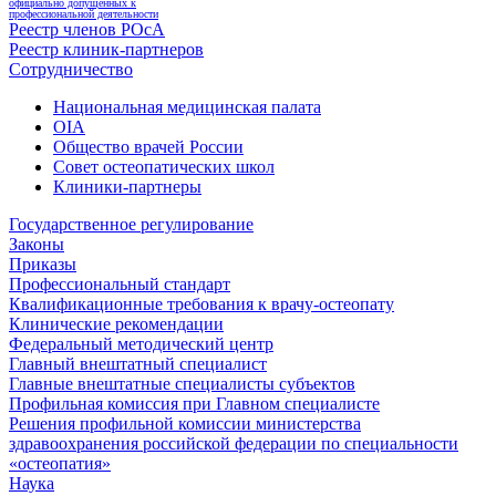
официально допущенных к
профессиональной деятельности
Реестр членов РОсА
Реестр клиник-партнеров
Сотрудничество
Национальная медицинская палата
OIA
Общество врачей России
Совет остеопатических школ
Клиники-партнеры
Государственное регулирование
Законы
Приказы
Профессиональный стандарт
Квалификационные требования к врачу-остеопату
Клинические рекомендации
Федеральный методический центр
Главный внештатный специалист
Главные внештатные специалисты субъектов
Профильная комиссия при Главном специалисте
Решения профильной комиссии министерства
здравоохранения российской федерации по специальности
«остеопатия»
Наука