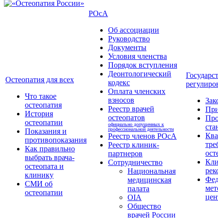
РОсА
Об ассоциации
Руководство
Документы
Условия членства
Порядок вступления
Деонтологический
Государс
Остеопатия для всех
кодекс
регулиро
Оплата членских
Что такое
взносов
Зак
остеопатия
Реестр врачей
Пр
История
остеопатов
Про
остеопатии
официально допущенных к
ста
профессиональной деятельности
Показания и
Кв
Реестр членов РОсА
противопоказания
тре
Реестр клиник-
Как правильно
ост
партнеров
выбрать врача-
Кли
Сотрудничество
остеопата и
рек
Национальная
клинику
Фед
медицинская
СМИ об
мет
палата
остеопатии
цен
OIA
Общество
врачей России