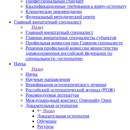
Профессиональный стандарт
Квалификационные требования к врачу-остеопату
Клинические рекомендации
Федеральный методический центр
Главный внештатный специалист
Назад
Главный внештатный специалист
Главные внештатные специалисты субъектов
Профильная комиссия при Главном специалисте
Решения профильной комиссии министерства
здравоохранения российской федерации по
специальности «остеопатия»
Наука
Назад
Наука
Научные направления
Верификация остеопатического лечения
Российский остеопатический журнал (РОЖ)
Рекомендуемая литература
Международный конгресс Osteopathy Open
Доказательная остеопатия
Назад
Доказательная остеопатия
Обучение
Ресурсы