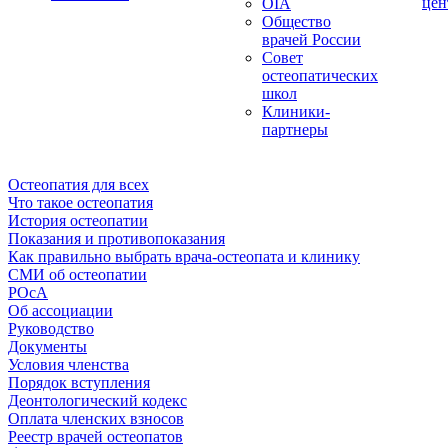
цен
OIA
Общество
врачей России
Совет
остеопатических
школ
Клиники-
партнеры
Остеопатия для всех
Что такое остеопатия
История остеопатии
Показания и противопоказания
Как правильно выбрать врача-остеопата и клинику
СМИ об остеопатии
РОсА
Об ассоциации
Руководство
Документы
Условия членства
Порядок вступления
Деонтологический кодекс
Оплата членских взносов
Реестр врачей остеопатов