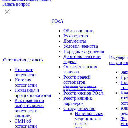
Задать вопрос
РОсА
Об ассоциации
Руководство
Документы
Условия членства
Порядок вступления
Деонтологический
Государс
Остеопатия для всех
кодекс
регулиро
Оплата членских
Что такое
взносов
Зак
остеопатия
Реестр врачей
Пр
История
остеопатов
Про
остеопатии
официально допущенных к
ста
профессиональной деятельности
Показания и
Кв
Реестр членов РОсА
противопоказания
тре
Реестр клиник-
Как правильно
ост
партнеров
выбрать врача-
Кли
Сотрудничество
остеопата и
рек
Национальная
клинику
Фед
медицинская
СМИ об
мет
палата
остеопатии