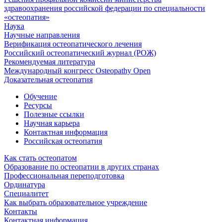
здравоохранения российской федерации по специальности
«остеопатия»
Наука
Научные направления
Верификация остеопатического лечения
Российский остеопатический журнал (РОЖ)
Рекомендуемая литература
Международный конгресс Osteopathy Open
Доказательная остеопатия
Обучение
Ресурсы
Полезные ссылки
Научная карьера
Контактная информация
Российская остеопатия
Как стать остеопатом
Образование по остеопатии в других странах
Профессиональная переподготовка
Ординатура
Специалитет
Как выбрать образовательное учреждение
Контакты
Контактная информация