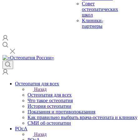
Совет
остеопатических
школ
Клиники-
партнеры
Остеопатия для всех
Назад
Остеопатия для всех
Что такое остеопатия
История остеопатии
Показания и противопоказания
Как правильно выбрать врача-остеопата и клинику
СМИ об остеопатии
РОсА
Назад
РОсА