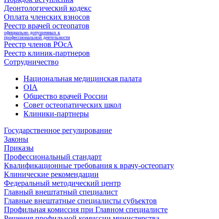
Деонтологический кодекс
Оплата членских взносов
Реестр врачей остеопатов
официально допущенных к
профессиональной деятельности
Реестр членов РОсА
Реестр клиник-партнеров
Сотрудничество
Национальная медицинская палата
OIA
Общество врачей России
Совет остеопатических школ
Клиники-партнеры
Государственное регулирование
Законы
Приказы
Профессиональный стандарт
Квалификационные требования к врачу-остеопату
Клинические рекомендации
Федеральный методический центр
Главный внештатный специалист
Главные внештатные специалисты субъектов
Профильная комиссия при Главном специалисте
Решения профильной комиссии министерства