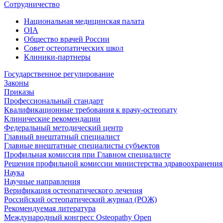
Сотрудничество
Национальная медицинская палата
OIA
Общество врачей России
Совет остеопатических школ
Клиники-партнеры
Государственное регулирование
Законы
Приказы
Профессиональный стандарт
Квалификационные требования к врачу-остеопату
Клинические рекомендации
Федеральный методический центр
Главный внештатный специалист
Главные внештатные специалисты субъектов
Профильная комиссия при Главном специалисте
Решения профильной комиссии министерства здравоохранения 
Наука
Научные направления
Верификация остеопатического лечения
Российский остеопатический журнал (РОЖ)
Рекомендуемая литература
Международный конгресс Osteopathy Open