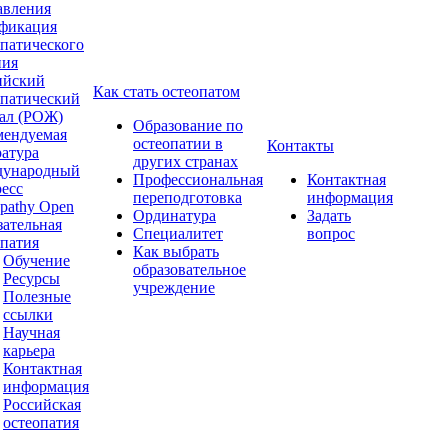
авления
фикация
опатического
ния
ийский
Как стать остеопатом
опатический
ал (РОЖ)
Образование по
мендуемая
остеопатии в
Контакты
ратура
других странах
ународный
Профессиональная
Контактная
ресс
переподготовка
информация
pathy Open
Ординатура
Задать
зательная
Специалитет
вопрос
опатия
Как выбрать
Обучение
образовательное
Ресурсы
учреждение
Полезные
ссылки
Научная
карьера
Контактная
информация
Российская
остеопатия