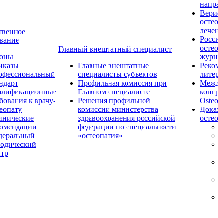
напр
Вери
осте
лече
твенное
Росс
вание
осте
Главный внештатный специалист
коны
журн
иказы
Главные внештатные
Реко
офессиональный
специалисты субъектов
лите
ндарт
Профильная комиссия при
Межд
алификационные
Главном специалисте
конг
бования к врачу-
Решения профильной
Osteo
еопату
комиссии министерства
Дока
инические
здравоохранения российской
осте
комендации
федерации по специальности
деральный
«остеопатия»
тодический
нтр