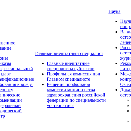
Наука
Науч
напр
Вери
осте
лече
твенное
Росс
вание
осте
Главный внештатный специалист
коны
журн
иказы
Главные внештатные
Реко
офессиональный
специалисты субъектов
лите
ндарт
Профильная комиссия при
Межд
алификационные
Главном специалисте
конг
бования к врачу-
Решения профильной
Osteo
еопату
комиссии министерства
Дока
инические
здравоохранения российской
осте
комендации
федерации по специальности
деральный
«остеопатия»
тодический
нтр