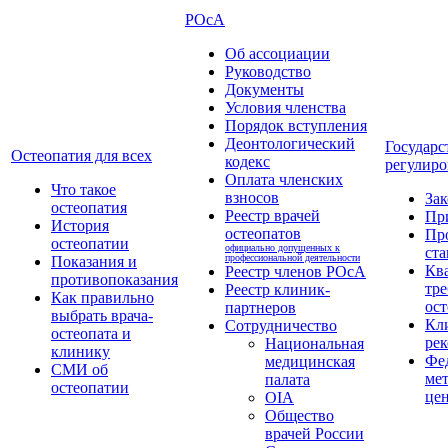
РОсА
Об ассоциации
Руководство
Документы
Условия членства
Порядок вступления
Деонтологический
Государс
Остеопатия для всех
кодекс
регулиро
Оплата членских
Что такое
взносов
За
остеопатия
Реестр врачей
Пр
История
остеопатов
Пр
остеопатии
официально допущенных к
ста
профессиональной деятельности
Показания и
Кв
Реестр членов РОсА
противопоказания
тре
Реестр клиник-
Как правильно
ост
партнеров
выбрать врача-
Кл
Сотрудничество
остеопата и
ре
Национальная
клинику
Фе
медицинская
СМИ об
ме
палата
остеопатии
це
OIA
Общество
врачей России