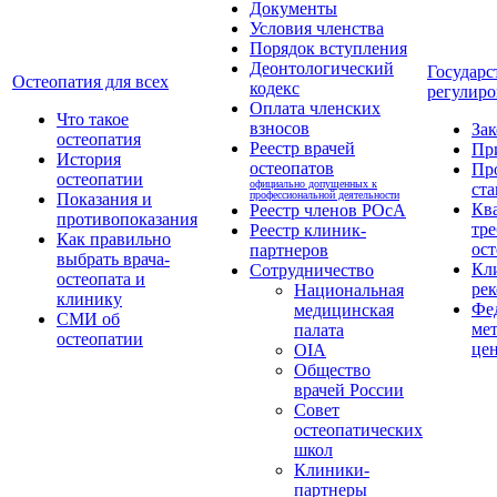
Документы
Условия членства
Порядок вступления
Деонтологический
Государс
Остеопатия для всех
кодекс
регулиро
Оплата членских
Что такое
взносов
За
остеопатия
Реестр врачей
Пр
История
остеопатов
Пр
остеопатии
официально допущенных к
ста
профессиональной деятельности
Показания и
Кв
Реестр членов РОсА
противопоказания
тре
Реестр клиник-
Как правильно
ост
партнеров
выбрать врача-
Кл
Сотрудничество
остеопата и
ре
Национальная
клинику
Фе
медицинская
СМИ об
ме
палата
остеопатии
це
OIA
Общество
врачей России
Совет
остеопатических
школ
Клиники-
партнеры