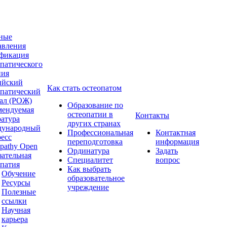
ные
авления
фикация
опатического
ния
ийский
Как стать остеопатом
опатический
ал (РОЖ)
Образование по
мендуемая
остеопатии в
Контакты
ратура
других странах
ународный
Профессиональная
Контактная
ресс
переподготовка
информация
pathy Open
Ординатура
Задать
зательная
Специалитет
вопрос
опатия
Как выбрать
Обучение
образовательное
Ресурсы
учреждение
Полезные
ссылки
Научная
карьера