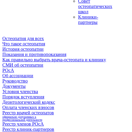
Совет
остеопатических
школ
Клиники-
партнеры
Остеопатия для всех
Что такое остеопатия
История остеопатии
Показания и противопоказания
Как правильно выбрать врача-остеопата и клинику
СМИ об остеопатии
РОсА
Об ассоциации
Руководство
Документы
Условия членства
Порядок вступления
Деонтологический кодекс
Оплата членских взносов
Реестр врачей остеопатов
официально допущенных к
профессиональной деятельности
Реестр членов РОсА
Реестр клиник-партнеров