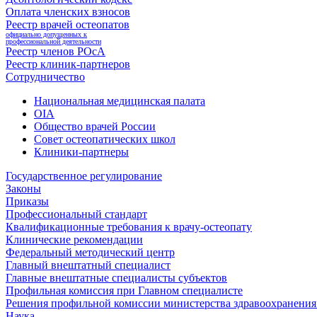
Оплата членских взносов
Реестр врачей остеопатов
официально допущенных к
профессиональной деятельности
Реестр членов РОсА
Реестр клиник-партнеров
Сотрудничество
Национальная медицинская палата
OIA
Общество врачей России
Совет остеопатических школ
Клиники-партнеры
Государственное регулирование
Законы
Приказы
Профессиональный стандарт
Квалификационные требования к врачу-остеопату
Клинические рекомендации
Федеральный методический центр
Главный внештатный специалист
Главные внештатные специалисты субъектов
Профильная комиссия при Главном специалисте
Решения профильной комиссии министерства здравоохранения 
Наука