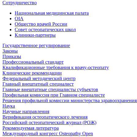
Сотрудничество
Национальная медицинская палата
OIA
Общество врачей России
Совет остеопатических школ
Клиники-партнеры
Государственное регулирование
Законы
Приказы
Профессиональный стандарт
Квалификационные требования к врачу-остеопату
Клинические рекомендации
Федеральный методический центр
Главный внештатный специалист
Главные внештатные специалисты субъектов
Профильная комиссия при Главном специалисте
Решения профильной комиссии министерства здравоохранения 
Наука
Научные направления
Верификация остеопатического лечения
Российский остеопатический журнал (РОЖ)
Рекомендуемая литература
Международный конгресс Osteopathy Open