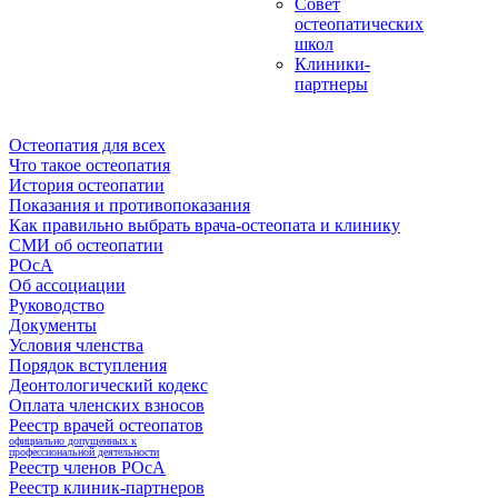
Совет
остеопатических
школ
Клиники-
партнеры
Остеопатия для всех
Что такое остеопатия
История остеопатии
Показания и противопоказания
Как правильно выбрать врача-остеопата и клинику
СМИ об остеопатии
РОсА
Об ассоциации
Руководство
Документы
Условия членства
Порядок вступления
Деонтологический кодекс
Оплата членских взносов
Реестр врачей остеопатов
официально допущенных к
профессиональной деятельности
Реестр членов РОсА
Реестр клиник-партнеров