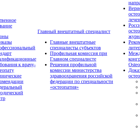
напр
Вери
осте
лече
твенное
Росс
вание
осте
Главный внештатный специалист
коны
журн
иказы
Главные внештатные
Реко
офессиональный
специалисты субъектов
лите
ндарт
Профильная комиссия при
Межд
алификационные
Главном специалисте
конг
бования к врачу-
Решения профильной
Osteo
еопату
комиссии министерства
Дока
инические
здравоохранения российской
осте
комендации
федерации по специальности
деральный
«остеопатия»
тодический
нтр