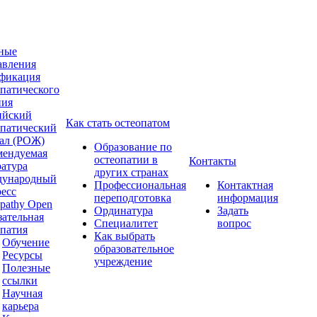
ные
авления
фикация
опатического
ния
ийский
Как стать остеопатом
опатический
ал (РОЖ)
Образование по
мендуемая
остеопатии в
Контакты
ратура
других странах
ународный
Профессиональная
Контактная
ресс
переподготовка
информация
pathy Open
Ординатура
Задать
зательная
Специалитет
вопрос
опатия
Как выбрать
Обучение
образовательное
Ресурсы
учреждение
Полезные
ссылки
Научная
карьера