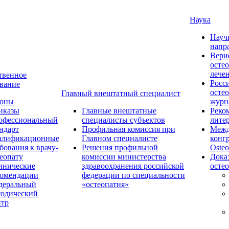
Наука
Науч
напр
Вери
осте
лече
твенное
Росс
вание
осте
Главный внештатный специалист
коны
журн
иказы
Главные внештатные
Реко
офессиональный
специалисты субъектов
лите
ндарт
Профильная комиссия при
Межд
алификационные
Главном специалисте
конг
бования к врачу-
Решения профильной
Osteo
еопату
комиссии министерства
Дока
инические
здравоохранения российской
осте
комендации
федерации по специальности
деральный
«остеопатия»
тодический
нтр