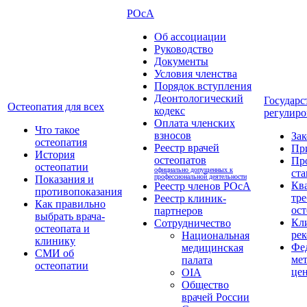
РОсА
Об ассоциации
Руководство
Документы
Условия членства
Порядок вступления
Деонтологический
Государс
Остеопатия для всех
кодекс
регулиро
Оплата членских
Что такое
взносов
За
остеопатия
Реестр врачей
Пр
История
остеопатов
Пр
остеопатии
официально допущенных к
ста
профессиональной деятельности
Показания и
Кв
Реестр членов РОсА
противопоказания
тре
Реестр клиник-
Как правильно
ост
партнеров
выбрать врача-
Кл
Сотрудничество
остеопата и
ре
Национальная
клинику
Фе
медицинская
СМИ об
ме
палата
остеопатии
це
OIA
Общество
врачей России