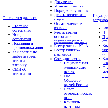
Документы
Условия членства
Порядок вступления
Деонтологический
Государс
Остеопатия для всех
кодекс
регулиро
Оплата членских
Что такое
взносов
За
остеопатия
Реестр врачей
Пр
История
остеопатов
Пр
остеопатии
официально допущенных к
ста
профессиональной деятельности
Показания и
Кв
Реестр членов РОсА
противопоказания
тре
Реестр клиник-
Как правильно
ост
партнеров
выбрать врача-
Кл
Сотрудничество
остеопата и
ре
Национальная
клинику
Фе
медицинская
СМИ об
ме
палата
остеопатии
це
OIA
Общество
врачей России
Совет
остеопатических
школ
Клиники-
партнеры