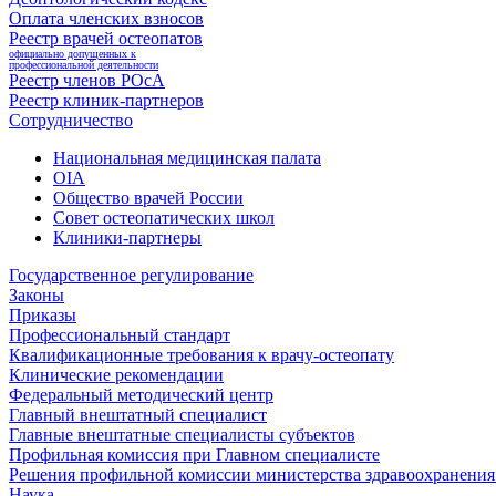
Оплата членских взносов
Реестр врачей остеопатов
официально допущенных к
профессиональной деятельности
Реестр членов РОсА
Реестр клиник-партнеров
Сотрудничество
Национальная медицинская палата
OIA
Общество врачей России
Совет остеопатических школ
Клиники-партнеры
Государственное регулирование
Законы
Приказы
Профессиональный стандарт
Квалификационные требования к врачу-остеопату
Клинические рекомендации
Федеральный методический центр
Главный внештатный специалист
Главные внештатные специалисты субъектов
Профильная комиссия при Главном специалисте
Решения профильной комиссии министерства здравоохранения 
Наука