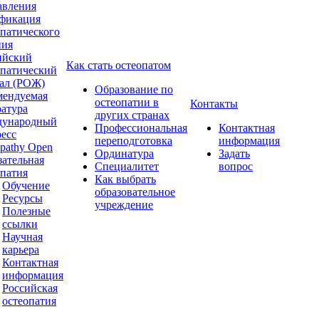
авления
фикация
опатического
ния
ийский
Как стать остеопатом
опатический
ал (РОЖ)
Образование по
мендуемая
остеопатии в
Контакты
ратура
других странах
ународный
Профессиональная
Контактная
ресс
переподготовка
информация
pathy Open
Ординатура
Задать
зательная
Специалитет
вопрос
опатия
Как выбрать
Обучение
образовательное
Ресурсы
учреждение
Полезные
ссылки
Научная
карьера
Контактная
информация
Российская
остеопатия