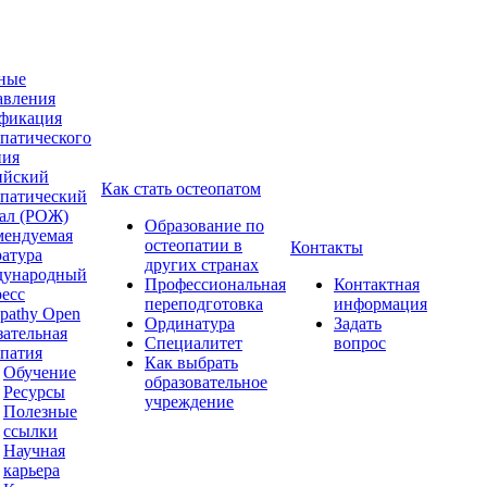
ные
авления
фикация
опатического
ния
ийский
Как стать остеопатом
опатический
ал (РОЖ)
Образование по
мендуемая
остеопатии в
Контакты
ратура
других странах
ународный
Профессиональная
Контактная
ресс
переподготовка
информация
pathy Open
Ординатура
Задать
зательная
Специалитет
вопрос
опатия
Как выбрать
Обучение
образовательное
Ресурсы
учреждение
Полезные
ссылки
Научная
карьера