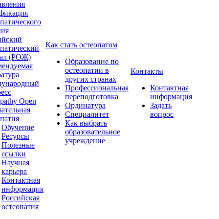
авления
фикация
опатического
ния
ийский
Как стать остеопатом
опатический
ал (РОЖ)
Образование по
мендуемая
остеопатии в
Контакты
ратура
других странах
ународный
Профессиональная
Контактная
ресс
переподготовка
информация
pathy Open
Ординатура
Задать
зательная
Специалитет
вопрос
опатия
Как выбрать
Обучение
образовательное
Ресурсы
учреждение
Полезные
ссылки
Научная
карьера
Контактная
информация
Российская
остеопатия