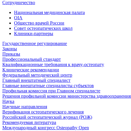
Сотрудничество
Национальная медицинская палата
OIA
Общество врачей России
Совет остеопатических школ
Клиники-партнеры
Государственное регулирование
Законы
Приказы
Профессиональный стандарт
Квалификационные требования к врачу-остеопату
Клинические рекомендации
Федеральный методический центр
Главный внештатный специалист
Главные внештатные специалисты субъектов
Профильная комиссия при Главном специалисте
Решения профильной комиссии министерства здравоохранения 
Наука
Научные направления
Верификация остеопатического лечения
Российский остеопатический журнал (РОЖ)
Рекомендуемая литература
Международный конгресс Osteopathy Open