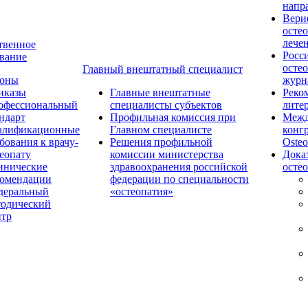
напр
Вери
осте
лече
твенное
Росс
вание
осте
Главный внештатный специалист
коны
журн
иказы
Главные внештатные
Реко
офессиональный
специалисты субъектов
лите
ндарт
Профильная комиссия при
Межд
алификационные
Главном специалисте
конг
бования к врачу-
Решения профильной
Osteo
еопату
комиссии министерства
Дока
инические
здравоохранения российской
осте
комендации
федерации по специальности
деральный
«остеопатия»
тодический
нтр