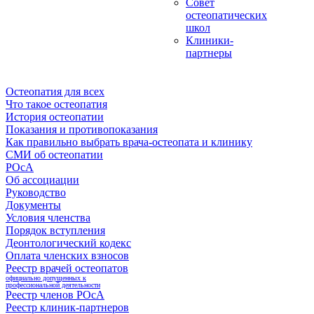
Совет
остеопатических
школ
Клиники-
партнеры
Остеопатия для всех
Что такое остеопатия
История остеопатии
Показания и противопоказания
Как правильно выбрать врача-остеопата и клинику
СМИ об остеопатии
РОсА
Об ассоциации
Руководство
Документы
Условия членства
Порядок вступления
Деонтологический кодекс
Оплата членских взносов
Реестр врачей остеопатов
официально допущенных к
профессиональной деятельности
Реестр членов РОсА
Реестр клиник-партнеров