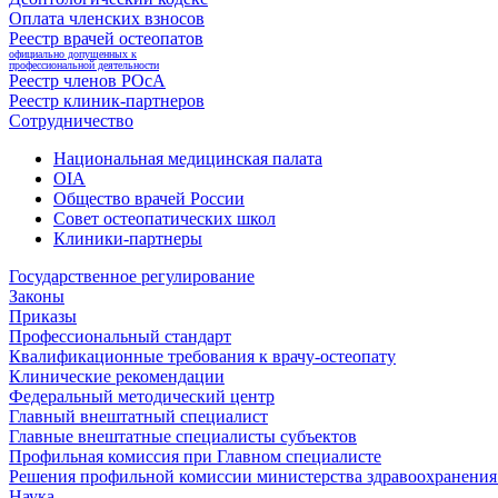
Оплата членских взносов
Реестр врачей остеопатов
официально допущенных к
профессиональной деятельности
Реестр членов РОсА
Реестр клиник-партнеров
Сотрудничество
Национальная медицинская палата
OIA
Общество врачей России
Совет остеопатических школ
Клиники-партнеры
Государственное регулирование
Законы
Приказы
Профессиональный стандарт
Квалификационные требования к врачу-остеопату
Клинические рекомендации
Федеральный методический центр
Главный внештатный специалист
Главные внештатные специалисты субъектов
Профильная комиссия при Главном специалисте
Решения профильной комиссии министерства здравоохранения 
Наука