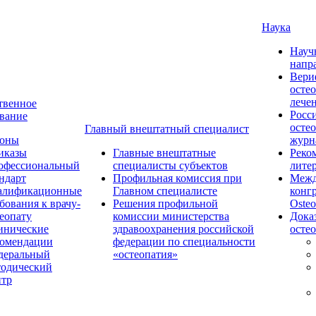
Наука
Науч
напр
Вери
осте
лече
твенное
Росс
вание
осте
Главный внештатный специалист
коны
журн
иказы
Главные внештатные
Реко
офессиональный
специалисты субъектов
лите
ндарт
Профильная комиссия при
Межд
алификационные
Главном специалисте
конг
бования к врачу-
Решения профильной
Osteo
еопату
комиссии министерства
Дока
инические
здравоохранения российской
осте
комендации
федерации по специальности
деральный
«остеопатия»
тодический
нтр