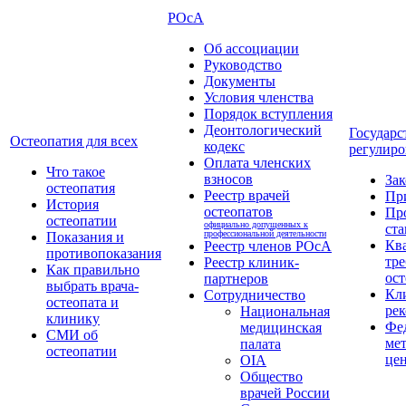
РОсА
Об ассоциации
Руководство
Документы
Условия членства
Порядок вступления
Деонтологический
Государс
Остеопатия для всех
кодекс
регулиро
Оплата членских
Что такое
взносов
За
остеопатия
Реестр врачей
Пр
История
остеопатов
Пр
остеопатии
официально допущенных к
ста
профессиональной деятельности
Показания и
Кв
Реестр членов РОсА
противопоказания
тре
Реестр клиник-
Как правильно
ост
партнеров
выбрать врача-
Кл
Сотрудничество
остеопата и
ре
Национальная
клинику
Фе
медицинская
СМИ об
ме
палата
остеопатии
це
OIA
Общество
врачей России