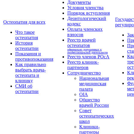
Документы
Условия членства
Порядок вступления
Деонтологический
Государс
Остеопатия для всех
кодекс
регулиро
Оплата членских
Что такое
взносов
За
остеопатия
Реестр врачей
Пр
История
остеопатов
Пр
остеопатии
официально допущенных к
ста
профессиональной деятельности
Показания и
Кв
Реестр членов РОсА
противопоказания
тре
Реестр клиник-
Как правильно
ост
партнеров
выбрать врача-
Кл
Сотрудничество
остеопата и
ре
Национальная
клинику
Фе
медицинская
СМИ об
ме
палата
остеопатии
це
OIA
Общество
врачей России
Совет
остеопатических
школ
Клиники-
партнеры