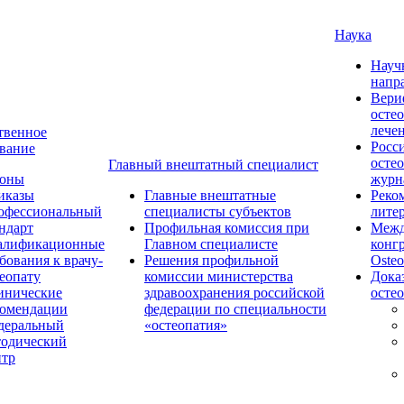
Наука
Науч
напр
Вери
осте
лече
твенное
Росс
вание
осте
Главный внештатный специалист
коны
журн
иказы
Главные внештатные
Реко
офессиональный
специалисты субъектов
лите
ндарт
Профильная комиссия при
Межд
алификационные
Главном специалисте
конг
бования к врачу-
Решения профильной
Osteo
еопату
комиссии министерства
Дока
инические
здравоохранения российской
осте
комендации
федерации по специальности
деральный
«остеопатия»
тодический
нтр