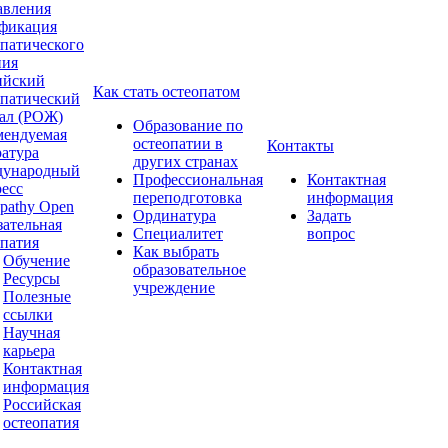
авления
фикация
опатического
ния
ийский
Как стать остеопатом
опатический
ал (РОЖ)
Образование по
мендуемая
остеопатии в
Контакты
ратура
других странах
ународный
Профессиональная
Контактная
ресс
переподготовка
информация
pathy Open
Ординатура
Задать
зательная
Специалитет
вопрос
опатия
Как выбрать
Обучение
образовательное
Ресурсы
учреждение
Полезные
ссылки
Научная
карьера
Контактная
информация
Российская
остеопатия