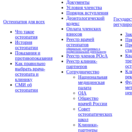
Документы
Условия членства
Порядок вступления
Деонтологический
Государс
Остеопатия для всех
кодекс
регулиро
Оплата членских
Что такое
взносов
За
остеопатия
Реестр врачей
Пр
История
остеопатов
Пр
остеопатии
официально допущенных к
ста
профессиональной деятельности
Показания и
Кв
Реестр членов РОсА
противопоказания
тре
Реестр клиник-
Как правильно
ост
партнеров
выбрать врача-
Кл
Сотрудничество
остеопата и
ре
Национальная
клинику
Фе
медицинская
СМИ об
ме
палата
остеопатии
це
OIA
Общество
врачей России
Совет
остеопатических
школ
Клиники-
партнеры