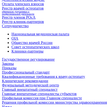
Оплата членских взносов
Реестр врачей остеопатов
официально допущенных к
профессиональной деятельности
Реестр членов РОсА
Реестр клиник-партнеров
Сотрудничество
Национальная медицинская палата
OIA
Общество врачей России
Совет остеопатических школ
Клиники-партнеры
Государственное регулирование
Законы
Приказы
Профессиональный стандарт
Квалификационные требования к врачу-остеопату
Клинические рекомендации
Федеральный методический центр
Главный внештатный специалист
Главные внештатные специалисты субъектов
Профильная комиссия при Главном специалисте
Решения профильной комиссии министерства здравоохранения 
Наука