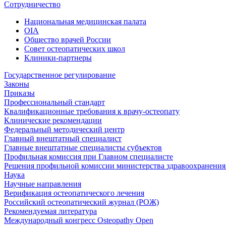
Сотрудничество
Национальная медицинская палата
OIA
Общество врачей России
Совет остеопатических школ
Клиники-партнеры
Государственное регулирование
Законы
Приказы
Профессиональный стандарт
Квалификационные требования к врачу-остеопату
Клинические рекомендации
Федеральный методический центр
Главный внештатный специалист
Главные внештатные специалисты субъектов
Профильная комиссия при Главном специалисте
Решения профильной комиссии министерства здравоохранения 
Наука
Научные направления
Верификация остеопатического лечения
Российский остеопатический журнал (РОЖ)
Рекомендуемая литература
Международный конгресс Osteopathy Open