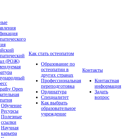
ные
авления
фикация
опатического
ния
ийский
Как стать остеопатом
опатический
ал (РОЖ)
Образование по
мендуемая
остеопатии в
Контакты
ратура
других странах
ународный
Профессиональная
Контактная
ресс
переподготовка
информация
pathy Open
Ординатура
Задать
зательная
Специалитет
вопрос
опатия
Как выбрать
Обучение
образовательное
Ресурсы
учреждение
Полезные
ссылки
Научная
карьера