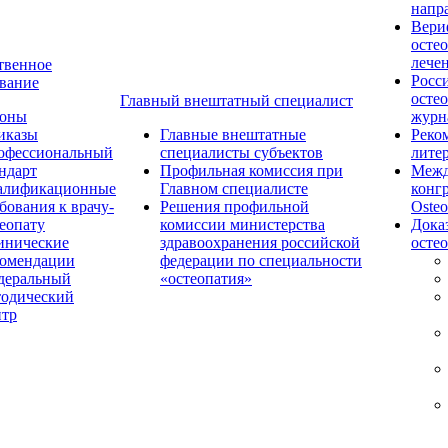
напр
Вери
осте
лече
твенное
Росс
вание
осте
Главный внештатный специалист
коны
журн
иказы
Главные внештатные
Реко
офессиональный
специалисты субъектов
лите
ндарт
Профильная комиссия при
Межд
алификационные
Главном специалисте
конг
бования к врачу-
Решения профильной
Osteo
еопату
комиссии министерства
Дока
инические
здравоохранения российской
осте
комендации
федерации по специальности
деральный
«остеопатия»
тодический
нтр