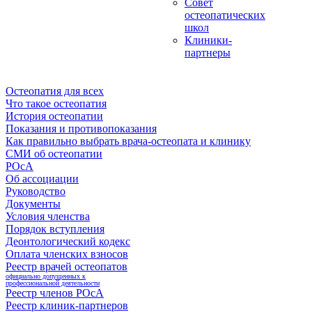
Совет
остеопатических
школ
Клиники-
партнеры
Остеопатия для всех
Что такое остеопатия
История остеопатии
Показания и противопоказания
Как правильно выбрать врача-остеопата и клинику
СМИ об остеопатии
РОсА
Об ассоциации
Руководство
Документы
Условия членства
Порядок вступления
Деонтологический кодекс
Оплата членских взносов
Реестр врачей остеопатов
официально допущенных к
профессиональной деятельности
Реестр членов РОсА
Реестр клиник-партнеров