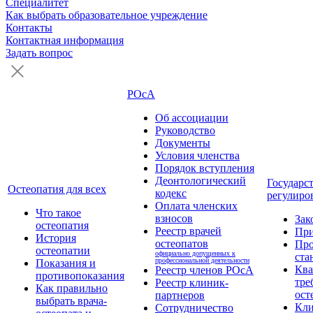
Специалитет
Как выбрать образовательное учреждение
Контакты
Контактная информация
Задать вопрос
РОсА
Об ассоциации
Руководство
Документы
Условия членства
Порядок вступления
Деонтологический
Государс
Остеопатия для всех
кодекс
регулиро
Оплата членских
Что такое
взносов
Зак
остеопатия
Реестр врачей
Пр
История
остеопатов
Про
остеопатии
официально допущенных к
ста
профессиональной деятельности
Показания и
Кв
Реестр членов РОсА
противопоказания
тре
Реестр клиник-
Как правильно
ост
партнеров
выбрать врача-
Кли
Сотрудничество