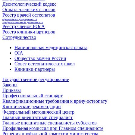
Деонтологический кодекс
Оплата членских взносов
Реестр врачей остеопатов
официально допущенных к
профессиональной деятельности
Реестр членов РОсА
Реестр клиник-партнеров
Сотрудничество
Национальная медицинская палата
OIA
Общество врачей России
Совет остеопатических школ
Клиники-партнеры
Государственное регулирование
Законы
Приказы
Профессиональный стандарт
Квалификационные требования к врачу-остеопату
Клинические рекомендации
Федеральный методический центр
Главный внештатный специалист
Главные внештатные специалисты субъектов
Профильная комиссия при Главном специалисте
Решения профильной комиссии министерства