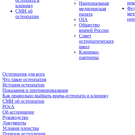
остеопата и
рек
Национальная
клинику
Фед
медицинская
СМИ об
мет
палата
остеопатии
цен
OIA
Общество
врачей России
Совет
остеопатических
школ
Клиники-
партнеры
Остеопатия для всех
Что такое остеопатия
История остеопатии
Показания и противопоказания
Как правильно выбрать врача-остеопата и клинику
СМИ об остеопатии
РОсА
Об ассоциации
Руководство
Документы
Условия членства
Порядок вступления