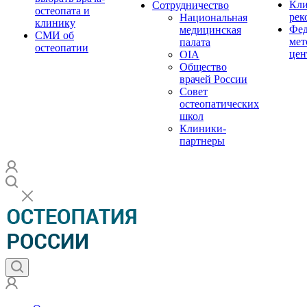
Кли
Сотрудничество
остеопата и
рек
Национальная
клинику
Фед
медицинская
СМИ об
мет
палата
остеопатии
цен
OIA
Общество
врачей России
Совет
остеопатических
школ
Клиники-
партнеры