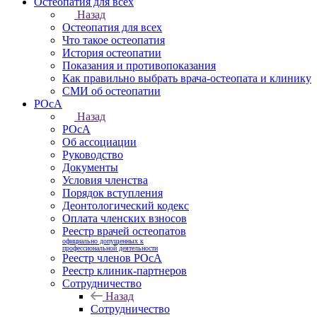
Остеопатия для всех
Назад
Остеопатия для всех
Что такое остеопатия
История остеопатии
Показания и противопоказания
Как правильно выбрать врача-остеопата и клинику
СМИ об остеопатии
РОсА
Назад
РОсА
Об ассоциации
Руководство
Документы
Условия членства
Порядок вступления
Деонтологический кодекс
Оплата членских взносов
Реестр врачей остеопатов
официально допущенных к
профессиональной деятельности
Реестр членов РОсА
Реестр клиник-партнеров
Сотрудничество
Назад
Сотрудничество