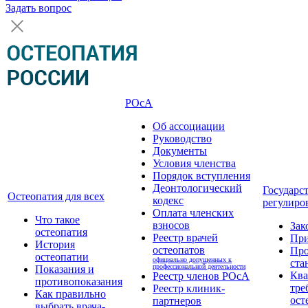
Задать вопрос
РОсА
Об ассоциации
Руководство
Документы
Условия членства
Порядок вступления
Деонтологический
Государс
Остеопатия для всех
кодекс
регулиро
Оплата членских
Что такое
взносов
Зак
остеопатия
Реестр врачей
Пр
История
остеопатов
Про
остеопатии
официально допущенных к
ста
профессиональной деятельности
Показания и
Кв
Реестр членов РОсА
противопоказания
тре
Реестр клиник-
Как правильно
ост
партнеров
выбрать врача-