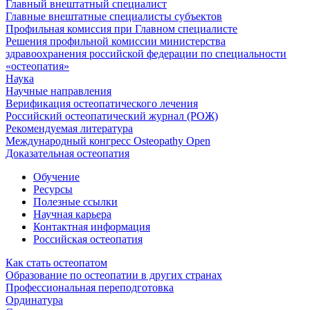
Главный внештатный специалист
Главные внештатные специалисты субъектов
Профильная комиссия при Главном специалисте
Решения профильной комиссии министерства
здравоохранения российской федерации по специальности
«остеопатия»
Наука
Научные направления
Верификация остеопатического лечения
Российский остеопатический журнал (РОЖ)
Рекомендуемая литература
Международный конгресс Osteopathy Open
Доказательная остеопатия
Обучение
Ресурсы
Полезные ссылки
Научная карьера
Контактная информация
Российская остеопатия
Как стать остеопатом
Образование по остеопатии в других странах
Профессиональная переподготовка
Ординатура