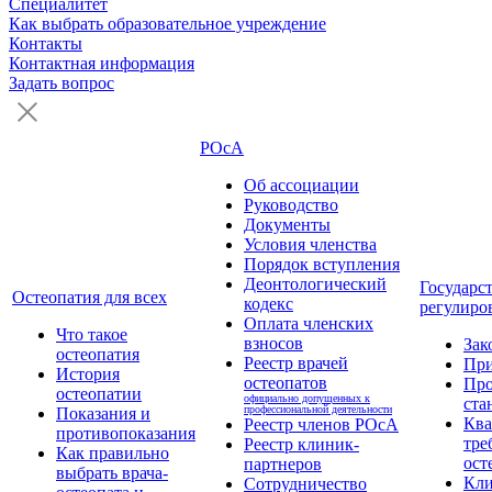
Специалитет
Как выбрать образовательное учреждение
Контакты
Контактная информация
Задать вопрос
РОсА
Об ассоциации
Руководство
Документы
Условия членства
Порядок вступления
Деонтологический
Государс
Остеопатия для всех
кодекс
регулиро
Оплата членских
Что такое
взносов
Зак
остеопатия
Реестр врачей
Пр
История
остеопатов
Про
остеопатии
официально допущенных к
ста
профессиональной деятельности
Показания и
Кв
Реестр членов РОсА
противопоказания
тре
Реестр клиник-
Как правильно
ост
партнеров
выбрать врача-
Кли
Сотрудничество