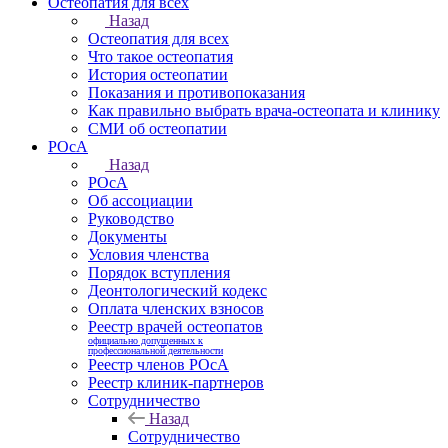
Остеопатия для всех
Назад
Остеопатия для всех
Что такое остеопатия
История остеопатии
Показания и противопоказания
Как правильно выбрать врача-остеопата и клинику
СМИ об остеопатии
РОсА
Назад
РОсА
Об ассоциации
Руководство
Документы
Условия членства
Порядок вступления
Деонтологический кодекс
Оплата членских взносов
Реестр врачей остеопатов
официально допущенных к
профессиональной деятельности
Реестр членов РОсА
Реестр клиник-партнеров
Сотрудничество
Назад
Сотрудничество