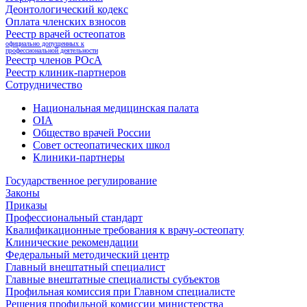
Деонтологический кодекс
Оплата членских взносов
Реестр врачей остеопатов
официально допущенных к
профессиональной деятельности
Реестр членов РОсА
Реестр клиник-партнеров
Сотрудничество
Национальная медицинская палата
OIA
Общество врачей России
Совет остеопатических школ
Клиники-партнеры
Государственное регулирование
Законы
Приказы
Профессиональный стандарт
Квалификационные требования к врачу-остеопату
Клинические рекомендации
Федеральный методический центр
Главный внештатный специалист
Главные внештатные специалисты субъектов
Профильная комиссия при Главном специалисте
Решения профильной комиссии министерства