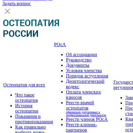
Задать вопрос
РОсА
Об ассоциации
Руководство
Документы
Условия членства
Порядок вступления
Деонтологический
Государс
Остеопатия для всех
кодекс
регулиро
Оплата членских
Что такое
взносов
Зак
остеопатия
Реестр врачей
Пр
История
остеопатов
Про
остеопатии
официально допущенных к
ста
профессиональной деятельности
Показания и
Кв
Реестр членов РОсА
противопоказания
тре
Реестр клиник-
Как правильно
ост
партнеров
выбрать врача-