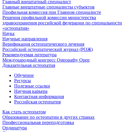
Главный внештатный специалист
Главные внештатные специалисты субъектов
Профильная комиссия при Главном специалисте
Решения профильной комиссии министерства
здравоохранения российской федерации по специальности
«остеопатия»
Наука
Научные направления
Верификация остеопатического лечения
Российский остеопатический журнал (РОЖ)
Рекомендуемая литература
Международный конгресс Osteopathy Open
Доказательная остеопатия
Обучение
Ресурсы
Полезные ссылки
Научная карьера
Контактная информация
Российская остеопатия
Как стать остеопатом
Образование по остеопатии в других странах
Профессиональная переподготовка
Ординатура