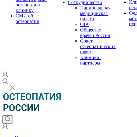
Кли
Сотрудничество
остеопата и
рек
Национальная
клинику
Фед
медицинская
СМИ об
мет
палата
остеопатии
цен
OIA
Общество
врачей России
Совет
остеопатических
школ
Клиники-
партнеры