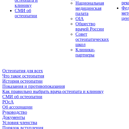
остеопата и
рек
Национальная
клинику
Фед
медицинская
СМИ об
мет
палата
остеопатии
цен
OIA
Общество
врачей России
Совет
остеопатических
школ
Клиники-
партнеры
Остеопатия для всех
Что такое остеопатия
История остеопатии
Показания и противопоказания
Как правильно выбрать врача-остеопата и клинику
СМИ об остеопатии
РОсА
Об ассоциации
Руководство
Документы
Условия членства
Порядок вступления