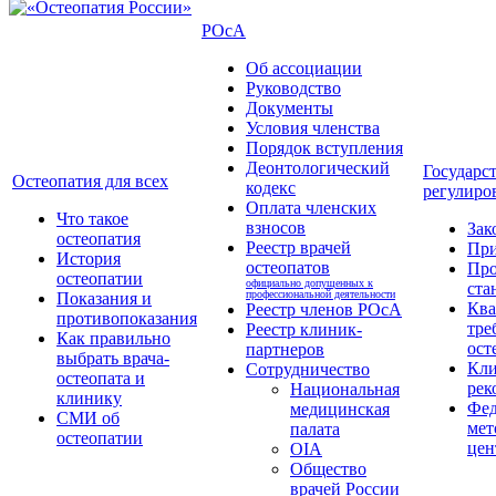
РОсА
Об ассоциации
Руководство
Документы
Условия членства
Порядок вступления
Деонтологический
Государс
Остеопатия для всех
кодекс
регулиро
Оплата членских
Что такое
взносов
Зак
остеопатия
Реестр врачей
Пр
История
остеопатов
Про
остеопатии
официально допущенных к
ста
профессиональной деятельности
Показания и
Кв
Реестр членов РОсА
противопоказания
тре
Реестр клиник-
Как правильно
ост
партнеров
выбрать врача-
Кли
Сотрудничество
остеопата и
рек
Национальная
клинику
Фед
медицинская
СМИ об
мет
палата
остеопатии
цен
OIA
Общество
врачей России