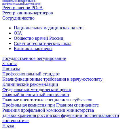
официально допущенных к
профессиональной деятельности
Реестр членов РОсА
Реестр клиник-партнеров
Сотрудничество
Национальная медицинская палата
OIA
Общество врачей России
Совет остеопатических школ
Клиники-партнеры
Государственное регулирование
Законы
Приказы
Профессиональный стандарт
Квалификационные требования к врачу-остеопату
Клинические рекомендации
Федеральный методический центр
Главный внештатный специалист
Главные внештатные специалисты субъектов
Профильная комиссия при Главном специалисте
Решения профильной комиссии министерства
здравоохранения российской федерации по специальности
«остеопатия»
Наука