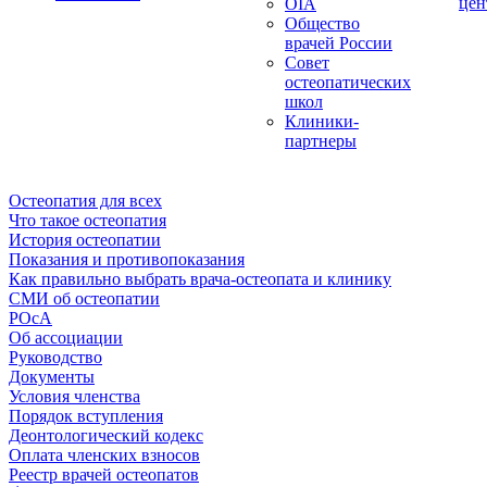
цен
OIA
Общество
врачей России
Совет
остеопатических
школ
Клиники-
партнеры
Остеопатия для всех
Что такое остеопатия
История остеопатии
Показания и противопоказания
Как правильно выбрать врача-остеопата и клинику
СМИ об остеопатии
РОсА
Об ассоциации
Руководство
Документы
Условия членства
Порядок вступления
Деонтологический кодекс
Оплата членских взносов
Реестр врачей остеопатов