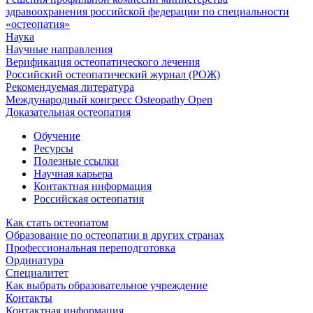
здравоохранения российской федерации по специальности
«остеопатия»
Наука
Научные направления
Верификация остеопатического лечения
Российский остеопатический журнал (РОЖ)
Рекомендуемая литература
Международный конгресс Osteopathy Open
Доказательная остеопатия
Обучение
Ресурсы
Полезные ссылки
Научная карьера
Контактная информация
Российская остеопатия
Как стать остеопатом
Образование по остеопатии в других странах
Профессиональная переподготовка
Ординатура
Специалитет
Как выбрать образовательное учреждение
Контакты
Контактная информация