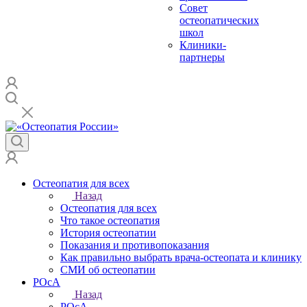
Совет
остеопатических
школ
Клиники-
партнеры
Остеопатия для всех
Назад
Остеопатия для всех
Что такое остеопатия
История остеопатии
Показания и противопоказания
Как правильно выбрать врача-остеопата и клинику
СМИ об остеопатии
РОсА
Назад
РОсА