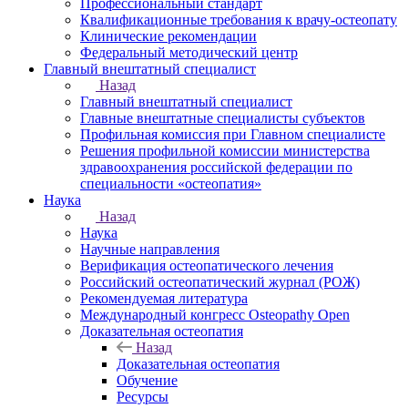
Профессиональный стандарт
Квалификационные требования к врачу-остеопату
Клинические рекомендации
Федеральный методический центр
Главный внештатный специалист
Назад
Главный внештатный специалист
Главные внештатные специалисты субъектов
Профильная комиссия при Главном специалисте
Решения профильной комиссии министерства
здравоохранения российской федерации по
специальности «остеопатия»
Наука
Назад
Наука
Научные направления
Верификация остеопатического лечения
Российский остеопатический журнал (РОЖ)
Рекомендуемая литература
Международный конгресс Osteopathy Open
Доказательная остеопатия
Назад
Доказательная остеопатия
Обучение
Ресурсы