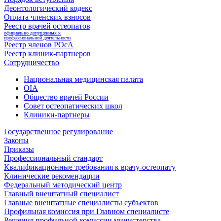
Деонтологический кодекс
Оплата членских взносов
Реестр врачей остеопатов
официально допущенных к
профессиональной деятельности
Реестр членов РОсА
Реестр клиник-партнеров
Сотрудничество
Национальная медицинская палата
OIA
Общество врачей России
Совет остеопатических школ
Клиники-партнеры
Государственное регулирование
Законы
Приказы
Профессиональный стандарт
Квалификационные требования к врачу-остеопату
Клинические рекомендации
Федеральный методический центр
Главный внештатный специалист
Главные внештатные специалисты субъектов
Профильная комиссия при Главном специалисте
Решения профильной комиссии министерства