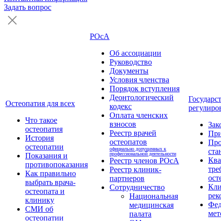
Задать вопрос
РОсА
Об ассоциации
Руководство
Документы
Условия членства
Порядок вступления
Деонтологический
Государс
Остеопатия для всех
кодекс
регулиро
Оплата членских
Что такое
взносов
Зак
остеопатия
Реестр врачей
Пр
История
остеопатов
Про
остеопатии
официально допущенных к
ста
профессиональной деятельности
Показания и
Кв
Реестр членов РОсА
противопоказания
тре
Реестр клиник-
Как правильно
ост
партнеров
выбрать врача-
Кли
Сотрудничество
остеопата и
рек
Национальная
клинику
Фед
медицинская
СМИ об
мет
палата
остеопатии