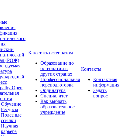
ные
авления
фикация
опатического
ния
ийский
Как стать остеопатом
опатический
ал (РОЖ)
Образование по
мендуемая
остеопатии в
Контакты
ратура
других странах
ународный
Профессиональная
Контактная
ресс
переподготовка
информация
pathy Open
Ординатура
Задать
зательная
Специалитет
вопрос
опатия
Как выбрать
Обучение
образовательное
Ресурсы
учреждение
Полезные
ссылки
Научная
карьера