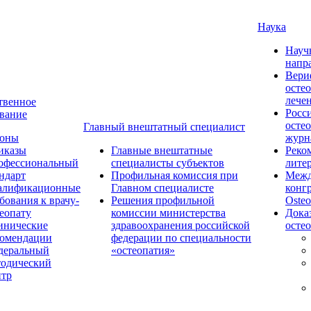
Наука
Науч
напр
Вери
осте
лече
твенное
Росс
вание
осте
Главный внештатный специалист
коны
журн
иказы
Главные внештатные
Реко
офессиональный
специалисты субъектов
лите
ндарт
Профильная комиссия при
Межд
алификационные
Главном специалисте
конг
бования к врачу-
Решения профильной
Osteo
еопату
комиссии министерства
Дока
инические
здравоохранения российской
осте
комендации
федерации по специальности
деральный
«остеопатия»
тодический
нтр