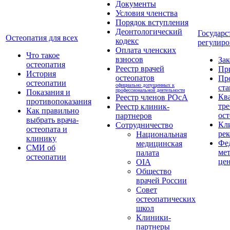
Документы
Условия членства
Порядок вступления
Деонтологический
Государс
Остеопатия для всех
кодекс
регулиро
Оплата членских
Что такое
взносов
За
остеопатия
Реестр врачей
Пр
История
остеопатов
Пр
остеопатии
официально допущенных к
ста
профессиональной деятельности
Показания и
Кв
Реестр членов РОсА
противопоказания
тре
Реестр клиник-
Как правильно
ост
партнеров
выбрать врача-
Кл
Сотрудничество
остеопата и
ре
Национальная
клинику
Фе
медицинская
СМИ об
ме
палата
остеопатии
це
OIA
Общество
врачей России
Совет
остеопатических
школ
Клиники-
партнеры