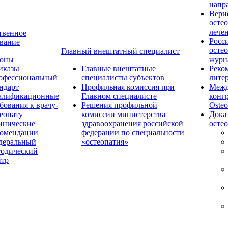
напр
Вери
осте
лече
твенное
Росс
вание
осте
Главный внештатный специалист
коны
журн
иказы
Главные внештатные
Реко
офессиональный
специалисты субъектов
лите
ндарт
Профильная комиссия при
Межд
алификационные
Главном специалисте
конг
бования к врачу-
Решения профильной
Osteo
еопату
комиссии министерства
Дока
инические
здравоохранения российской
осте
комендации
федерации по специальности
деральный
«остеопатия»
тодический
нтр