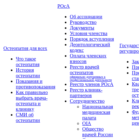
РОсА
Об ассоциации
Руководство
Документы
Условия членства
Порядок вступления
Деонтологический
Государс
Остеопатия для всех
кодекс
регулиро
Оплата членских
Что такое
взносов
За
остеопатия
Реестр врачей
Пр
История
остеопатов
Пр
остеопатии
официально допущенных к
ста
профессиональной деятельности
Показания и
Кв
Реестр членов РОсА
противопоказания
тре
Реестр клиник-
Как правильно
ост
партнеров
выбрать врача-
Кл
Сотрудничество
остеопата и
ре
Национальная
клинику
Фе
медицинская
СМИ об
ме
палата
остеопатии
це
OIA
Общество
врачей России