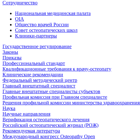
Сотрудничество
Национальная медицинская палата
OIA
Общество врачей России
Совет остеопатических школ
Клиники-партнеры
Государственное регулирование
Законы
Приказы
Профессиональный стандарт
Квалификационные требования к врачу-остеопату
Клинические рекомендации
Федеральный методический центр
Главный внештатный специалист
Главные внештатные специалисты субъектов
Профильная комиссия при Главном специалисте
Решения профильной комиссии министерства здравоохранения 
Наука
Научные направления
Верификация остеопатического лечения
Российский остеопатический журнал (РОЖ)
Рекомендуемая литература
Международный конгресс Osteopathy Open