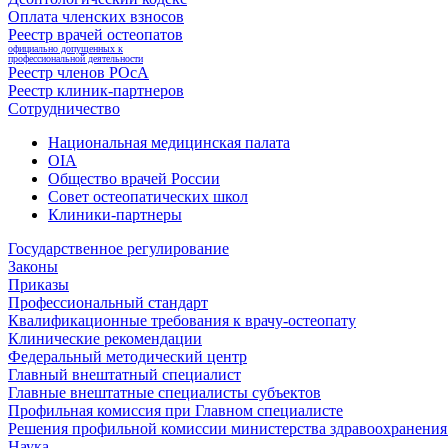
Оплата членских взносов
Реестр врачей остеопатов
официально допущенных к
профессиональной деятельности
Реестр членов РОсА
Реестр клиник-партнеров
Сотрудничество
Национальная медицинская палата
OIA
Общество врачей России
Совет остеопатических школ
Клиники-партнеры
Государственное регулирование
Законы
Приказы
Профессиональный стандарт
Квалификационные требования к врачу-остеопату
Клинические рекомендации
Федеральный методический центр
Главный внештатный специалист
Главные внештатные специалисты субъектов
Профильная комиссия при Главном специалисте
Решения профильной комиссии министерства здравоохранения 
Наука