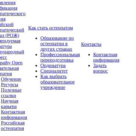
авления
фикация
опатического
ния
ийский
Как стать остеопатом
опатический
ал (РОЖ)
Образование по
мендуемая
остеопатии в
Контакты
ратура
других странах
ународный
Профессиональная
Контактная
ресс
переподготовка
информация
pathy Open
Ординатура
Задать
зательная
Специалитет
вопрос
опатия
Как выбрать
Обучение
образовательное
Ресурсы
учреждение
Полезные
ссылки
Научная
карьера
Контактная
информация
Российская
остеопатия