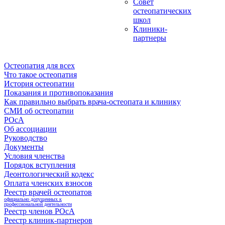
Совет
остеопатических
школ
Клиники-
партнеры
Остеопатия для всех
Что такое остеопатия
История остеопатии
Показания и противопоказания
Как правильно выбрать врача-остеопата и клинику
СМИ об остеопатии
РОсА
Об ассоциации
Руководство
Документы
Условия членства
Порядок вступления
Деонтологический кодекс
Оплата членских взносов
Реестр врачей остеопатов
официально допущенных к
профессиональной деятельности
Реестр членов РОсА
Реестр клиник-партнеров