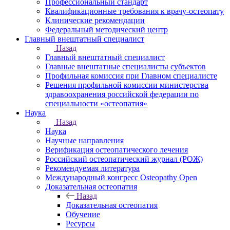
Профессиональный стандарт
Квалификационные требования к врачу-остеопату
Клинические рекомендации
Федеральный методический центр
Главный внештатный специалист
Назад
Главный внештатный специалист
Главные внештатные специалисты субъектов
Профильная комиссия при Главном специалисте
Решения профильной комиссии министерства
здравоохранения российской федерации по
специальности «остеопатия»
Наука
Назад
Наука
Научные направления
Верификация остеопатического лечения
Российский остеопатический журнал (РОЖ)
Рекомендуемая литература
Международный конгресс Osteopathy Open
Доказательная остеопатия
Назад
Доказательная остеопатия
Обучение
Ресурсы