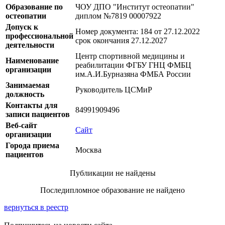
Образование по
ЧОУ ДПО "Институт остеопатии"
остеопатии
диплом №7819 00007922
Допуск к
Номер документа: 184 от 27.12.2022
профессиональной
срок окончания 27.12.2027
деятельности
Центр спортивной медицины и
Наименование
реабилитации ФГБУ ГНЦ ФМБЦ
организации
им.А.И.Бурназяна ФМБА России
Занимаемая
Руководитель ЦСМиР
должность
Контакты для
84991909496
записи пациентов
Веб-сайт
Сайт
организации
Города приема
Москва
пациентов
Публикации не найдены
Последипломное образование не найдено
вернуться в реестр