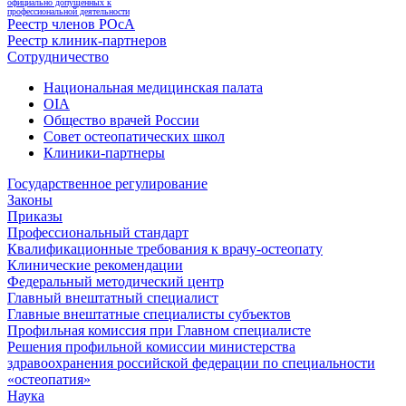
официально допущенных к
профессиональной деятельности
Реестр членов РОсА
Реестр клиник-партнеров
Сотрудничество
Национальная медицинская палата
OIA
Общество врачей России
Совет остеопатических школ
Клиники-партнеры
Государственное регулирование
Законы
Приказы
Профессиональный стандарт
Квалификационные требования к врачу-остеопату
Клинические рекомендации
Федеральный методический центр
Главный внештатный специалист
Главные внештатные специалисты субъектов
Профильная комиссия при Главном специалисте
Решения профильной комиссии министерства
здравоохранения российской федерации по специальности
«остеопатия»
Наука