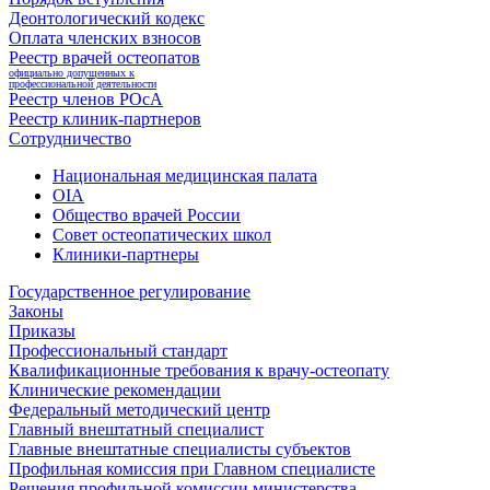
Деонтологический кодекс
Оплата членских взносов
Реестр врачей остеопатов
официально допущенных к
профессиональной деятельности
Реестр членов РОсА
Реестр клиник-партнеров
Сотрудничество
Национальная медицинская палата
OIA
Общество врачей России
Совет остеопатических школ
Клиники-партнеры
Государственное регулирование
Законы
Приказы
Профессиональный стандарт
Квалификационные требования к врачу-остеопату
Клинические рекомендации
Федеральный методический центр
Главный внештатный специалист
Главные внештатные специалисты субъектов
Профильная комиссия при Главном специалисте
Решения профильной комиссии министерства