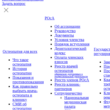
Задать вопрос
РОсА
Об ассоциации
Руководство
Документы
Условия членства
Порядок вступления
Деонтологический
Государс
Остеопатия для всех
кодекс
регулиро
Оплата членских
Что такое
взносов
Зак
остеопатия
Реестр врачей
Пр
История
остеопатов
Про
остеопатии
официально допущенных к
ста
профессиональной деятельности
Показания и
Кв
Реестр членов РОсА
противопоказания
тре
Реестр клиник-
Как правильно
ост
партнеров
выбрать врача-
Кли
Сотрудничество
остеопата и
рек
Национальная
клинику
Фед
медицинская
СМИ об
мет
палата
остеопатии