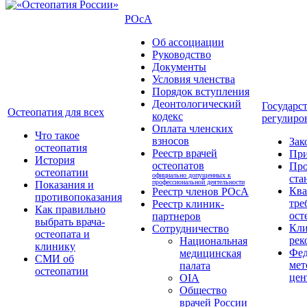
РОсА
Об ассоциации
Руководство
Документы
Условия членства
Порядок вступления
Деонтологический
Государс
Остеопатия для всех
кодекс
регулиро
Оплата членских
Что такое
взносов
Зак
остеопатия
Реестр врачей
Пр
История
остеопатов
Про
остеопатии
официально допущенных к
ста
профессиональной деятельности
Показания и
Кв
Реестр членов РОсА
противопоказания
тре
Реестр клиник-
Как правильно
ост
партнеров
выбрать врача-
Кли
Сотрудничество
остеопата и
рек
Национальная
клинику
Фед
медицинская
СМИ об
мет
палата
остеопатии
цен
OIA
Общество
врачей России