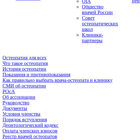
цен
OIA
Общество
врачей России
Совет
остеопатических
школ
Клиники-
партнеры
Остеопатия для всех
Что такое остеопатия
История остеопатии
Показания и противопоказания
Как правильно выбрать врача-остеопата и клинику
СМИ об остеопатии
РОсА
Об ассоциации
Руководство
Документы
Условия членства
Порядок вступления
Деонтологический кодекс
Оплата членских взносов
Реестр врачей остеопатов