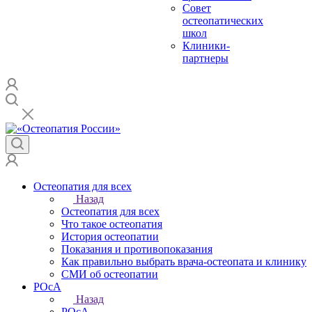
Совет
остеопатических
школ
Клиники-
партнеры
Остеопатия для всех
Назад
Остеопатия для всех
Что такое остеопатия
История остеопатии
Показания и противопоказания
Как правильно выбрать врача-остеопата и клинику
СМИ об остеопатии
РОсА
Назад
РОсА