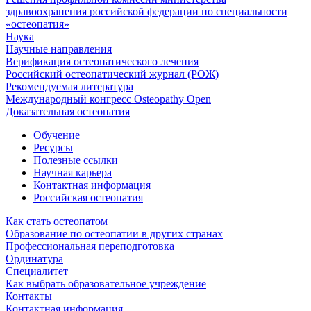
здравоохранения российской федерации по специальности
«остеопатия»
Наука
Научные направления
Верификация остеопатического лечения
Российский остеопатический журнал (РОЖ)
Рекомендуемая литература
Международный конгресс Osteopathy Open
Доказательная остеопатия
Обучение
Ресурсы
Полезные ссылки
Научная карьера
Контактная информация
Российская остеопатия
Как стать остеопатом
Образование по остеопатии в других странах
Профессиональная переподготовка
Ординатура
Специалитет
Как выбрать образовательное учреждение
Контакты
Контактная информация