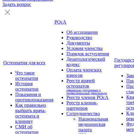
Задать вопрос
РОсА
Об ассоциации
Руководство
Документы
Условия членства
Порядок вступления
Деонтологический
Государс
Остеопатия для всех
кодекс
регулиро
Оплата членских
Что такое
взносов
Зак
остеопатия
Реестр врачей
Пр
История
остеопатов
Про
остеопатии
официально допущенных к
ста
профессиональной деятельности
Показания и
Кв
Реестр членов РОсА
противопоказания
тре
Реестр клиник-
Как правильно
ост
партнеров
выбрать врача-
Кли
Сотрудничество
остеопата и
рек
Национальная
клинику
Фед
медицинская
СМИ об
мет
палата
остеопатии