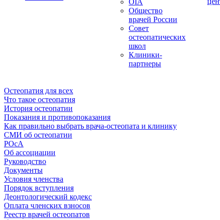
цен
OIA
Общество
врачей России
Совет
остеопатических
школ
Клиники-
партнеры
Остеопатия для всех
Что такое остеопатия
История остеопатии
Показания и противопоказания
Как правильно выбрать врача-остеопата и клинику
СМИ об остеопатии
РОсА
Об ассоциации
Руководство
Документы
Условия членства
Порядок вступления
Деонтологический кодекс
Оплата членских взносов
Реестр врачей остеопатов