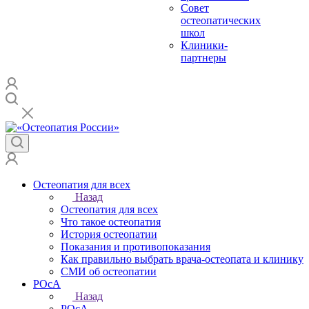
Совет
остеопатических
школ
Клиники-
партнеры
Остеопатия для всех
Назад
Остеопатия для всех
Что такое остеопатия
История остеопатии
Показания и противопоказания
Как правильно выбрать врача-остеопата и клинику
СМИ об остеопатии
РОсА
Назад
РОсА