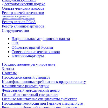
Деонтологический кодекс
Оплата членских взносов
Реестр врачей остеопатов
официально допущенных к
профессиональной деятельности
Реестр членов РОсА
Реестр клиник-партнеров
Сотрудничество
Национальная медицинская палата
OIA
Общество врачей России
Совет остеопатических школ
Клиники-партнеры
Государственное регулирование
Законы
Приказы
Профессиональный стандарт
Квалификационные требования к врачу-остеопату
Клинические рекомендации
Федеральный методический центр
Главный внештатный специалист
Главные внештатные специалисты субъектов
Профильная комиссия при Главном специалисте
Решения профильной комиссии министерства