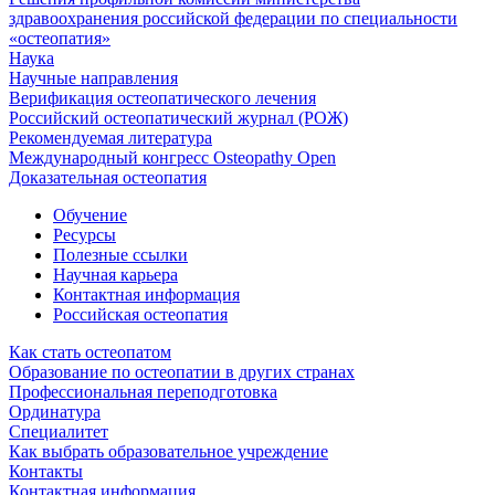
здравоохранения российской федерации по специальности
«остеопатия»
Наука
Научные направления
Верификация остеопатического лечения
Российский остеопатический журнал (РОЖ)
Рекомендуемая литература
Международный конгресс Osteopathy Open
Доказательная остеопатия
Обучение
Ресурсы
Полезные ссылки
Научная карьера
Контактная информация
Российская остеопатия
Как стать остеопатом
Образование по остеопатии в других странах
Профессиональная переподготовка
Ординатура
Специалитет
Как выбрать образовательное учреждение
Контакты
Контактная информация