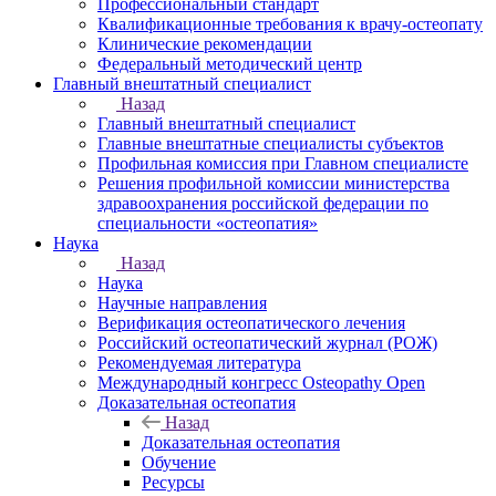
Профессиональный стандарт
Квалификационные требования к врачу-остеопату
Клинические рекомендации
Федеральный методический центр
Главный внештатный специалист
Назад
Главный внештатный специалист
Главные внештатные специалисты субъектов
Профильная комиссия при Главном специалисте
Решения профильной комиссии министерства
здравоохранения российской федерации по
специальности «остеопатия»
Наука
Назад
Наука
Научные направления
Верификация остеопатического лечения
Российский остеопатический журнал (РОЖ)
Рекомендуемая литература
Международный конгресс Osteopathy Open
Доказательная остеопатия
Назад
Доказательная остеопатия
Обучение
Ресурсы