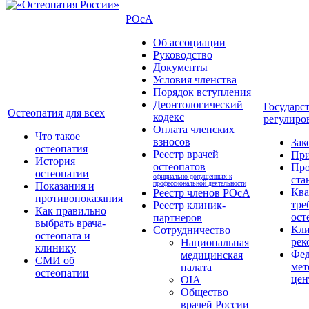
РОсА
Об ассоциации
Руководство
Документы
Условия членства
Порядок вступления
Деонтологический
Государс
Остеопатия для всех
кодекс
регулиро
Оплата членских
Что такое
взносов
Зак
остеопатия
Реестр врачей
Пр
История
остеопатов
Про
остеопатии
официально допущенных к
ста
профессиональной деятельности
Показания и
Кв
Реестр членов РОсА
противопоказания
тре
Реестр клиник-
Как правильно
ост
партнеров
выбрать врача-
Кли
Сотрудничество
остеопата и
рек
Национальная
клинику
Фед
медицинская
СМИ об
мет
палата
остеопатии
цен
OIA
Общество
врачей России