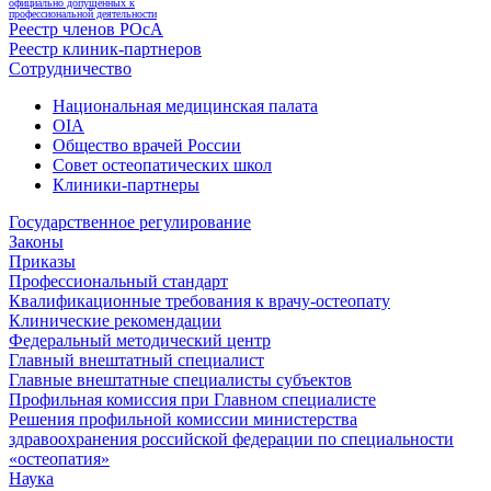
официально допущенных к
профессиональной деятельности
Реестр членов РОсА
Реестр клиник-партнеров
Сотрудничество
Национальная медицинская палата
OIA
Общество врачей России
Совет остеопатических школ
Клиники-партнеры
Государственное регулирование
Законы
Приказы
Профессиональный стандарт
Квалификационные требования к врачу-остеопату
Клинические рекомендации
Федеральный методический центр
Главный внештатный специалист
Главные внештатные специалисты субъектов
Профильная комиссия при Главном специалисте
Решения профильной комиссии министерства
здравоохранения российской федерации по специальности
«остеопатия»
Наука