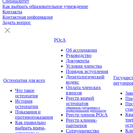
Специалитет
Как выбрать образовательное учреждение
Контакты
Контактная информация
Задать вопрос
РОсА
Об ассоциации
Руководство
Документы
Условия членства
Порядок вступления
Деонтологический
Государс
Остеопатия для всех
кодекс
регулиро
Оплата членских
Что такое
взносов
Зак
остеопатия
Реестр врачей
Пр
История
остеопатов
Про
остеопатии
официально допущенных к
ста
профессиональной деятельности
Показания и
Кв
Реестр членов РОсА
противопоказания
тре
Реестр клиник-
Как правильно
ост
партнеров
выбрать врача-
Кли
Сотрудничество