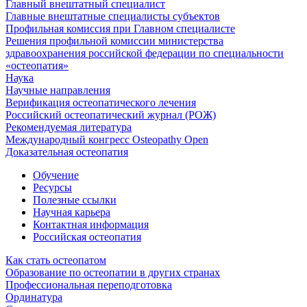
Главный внештатный специалист
Главные внештатные специалисты субъектов
Профильная комиссия при Главном специалисте
Решения профильной комиссии министерства
здравоохранения российской федерации по специальности
«остеопатия»
Наука
Научные направления
Верификация остеопатического лечения
Российский остеопатический журнал (РОЖ)
Рекомендуемая литература
Международный конгресс Osteopathy Open
Доказательная остеопатия
Обучение
Ресурсы
Полезные ссылки
Научная карьера
Контактная информация
Российская остеопатия
Как стать остеопатом
Образование по остеопатии в других странах
Профессиональная переподготовка
Ординатура