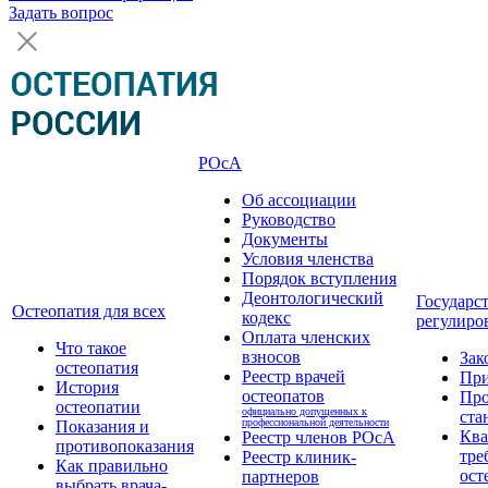
Задать вопрос
РОсА
Об ассоциации
Руководство
Документы
Условия членства
Порядок вступления
Деонтологический
Государс
Остеопатия для всех
кодекс
регулиро
Оплата членских
Что такое
взносов
Зак
остеопатия
Реестр врачей
Пр
История
остеопатов
Про
остеопатии
официально допущенных к
ста
профессиональной деятельности
Показания и
Кв
Реестр членов РОсА
противопоказания
тре
Реестр клиник-
Как правильно
ост
партнеров
выбрать врача-