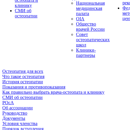
остеопата и
рек
Национальная
клинику
Фед
медицинская
СМИ об
мет
палата
остеопатии
цен
OIA
Общество
врачей России
Совет
остеопатических
школ
Клиники-
партнеры
Остеопатия для всех
Что такое остеопатия
История остеопатии
Показания и противопоказания
Как правильно выбрать врача-остеопата и клинику
СМИ об остеопатии
РОсА
Об ассоциации
Руководство
Документы
Условия членства
Порядок вступления