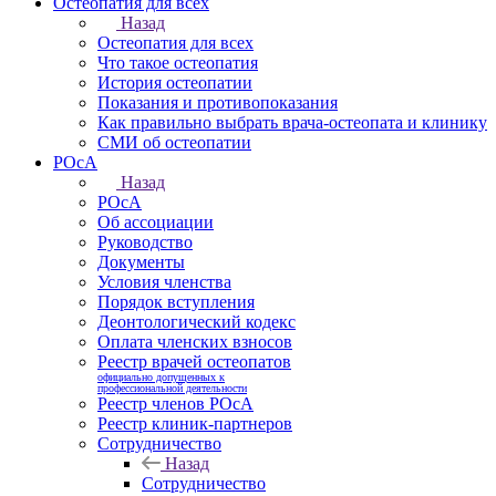
Остеопатия для всех
Назад
Остеопатия для всех
Что такое остеопатия
История остеопатии
Показания и противопоказания
Как правильно выбрать врача-остеопата и клинику
СМИ об остеопатии
РОсА
Назад
РОсА
Об ассоциации
Руководство
Документы
Условия членства
Порядок вступления
Деонтологический кодекс
Оплата членских взносов
Реестр врачей остеопатов
официально допущенных к
профессиональной деятельности
Реестр членов РОсА
Реестр клиник-партнеров
Сотрудничество
Назад
Сотрудничество