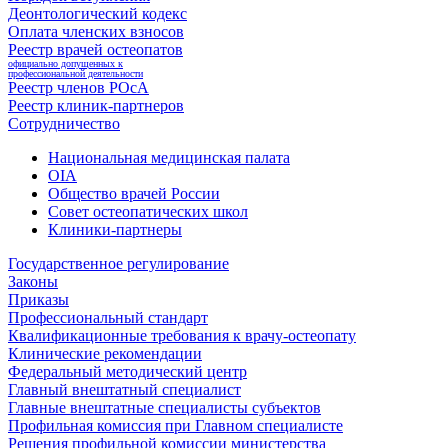
Деонтологический кодекс
Оплата членских взносов
Реестр врачей остеопатов
официально допущенных к
профессиональной деятельности
Реестр членов РОсА
Реестр клиник-партнеров
Сотрудничество
Национальная медицинская палата
OIA
Общество врачей России
Совет остеопатических школ
Клиники-партнеры
Государственное регулирование
Законы
Приказы
Профессиональный стандарт
Квалификационные требования к врачу-остеопату
Клинические рекомендации
Федеральный методический центр
Главный внештатный специалист
Главные внештатные специалисты субъектов
Профильная комиссия при Главном специалисте
Решения профильной комиссии министерства