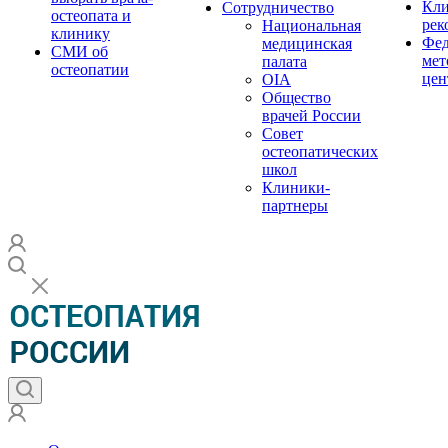
Кли
Сотрудничество
остеопата и
рек
Национальная
клинику
Фед
медицинская
СМИ об
мет
палата
остеопатии
цен
OIA
Общество
врачей России
Совет
остеопатических
школ
Клиники-
партнеры