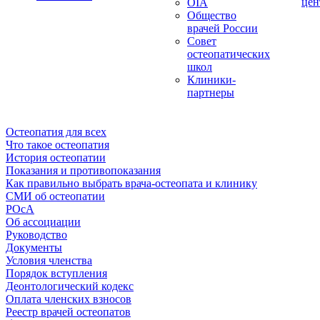
цен
OIA
Общество
врачей России
Совет
остеопатических
школ
Клиники-
партнеры
Остеопатия для всех
Что такое остеопатия
История остеопатии
Показания и противопоказания
Как правильно выбрать врача-остеопата и клинику
СМИ об остеопатии
РОсА
Об ассоциации
Руководство
Документы
Условия членства
Порядок вступления
Деонтологический кодекс
Оплата членских взносов
Реестр врачей остеопатов