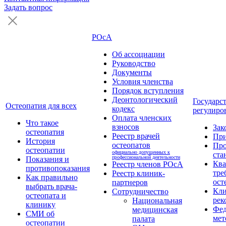
Задать вопрос
РОсА
Об ассоциации
Руководство
Документы
Условия членства
Порядок вступления
Деонтологический
Государс
Остеопатия для всех
кодекс
регулиро
Оплата членских
Что такое
взносов
Зак
остеопатия
Реестр врачей
Пр
История
остеопатов
Про
остеопатии
официально допущенных к
ста
профессиональной деятельности
Показания и
Кв
Реестр членов РОсА
противопоказания
тре
Реестр клиник-
Как правильно
ост
партнеров
выбрать врача-
Кли
Сотрудничество
остеопата и
рек
Национальная
клинику
Фед
медицинская
СМИ об
мет
палата
остеопатии