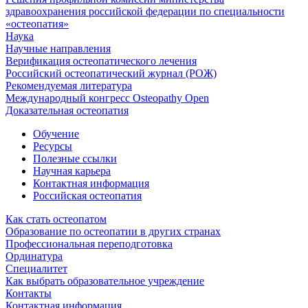
здравоохранения российской федерации по специальности
«остеопатия»
Наука
Научные направления
Верификация остеопатического лечения
Российский остеопатический журнал (РОЖ)
Рекомендуемая литература
Международный конгресс Osteopathy Open
Доказательная остеопатия
Обучение
Ресурсы
Полезные ссылки
Научная карьера
Контактная информация
Российская остеопатия
Как стать остеопатом
Образование по остеопатии в других странах
Профессиональная переподготовка
Ординатура
Специалитет
Как выбрать образовательное учреждение
Контакты
Контактная информация