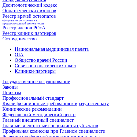
Деонтологический кодекс
Оплата членских взносов
Реестр врачей остеопатов
официально допущенных к
профессиональной деятельности
Реестр членов РОсА
Реестр клиник-партнеров
Сотрудничество
Национальная медицинская палата
OIA
Общество врачей России
Совет остеопатических школ
Клиники-партнеры
Государственное регулирование
Законы
Приказы
Профессиональный стандарт
Квалификационные требования к врачу-остеопату
Клинические рекомендации
Федеральный методический центр
Главный внештатный специалист
Главные внештатные специалисты субъектов
Профильная комиссия при Главном специалисте
Решения профильной комиссии министерства