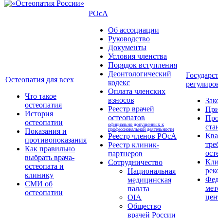
РОсА
Об ассоциации
Руководство
Документы
Условия членства
Порядок вступления
Деонтологический
Государс
Остеопатия для всех
кодекс
регулиро
Оплата членских
Что такое
взносов
Зак
остеопатия
Реестр врачей
Пр
История
остеопатов
Про
остеопатии
официально допущенных к
ста
профессиональной деятельности
Показания и
Кв
Реестр членов РОсА
противопоказания
тре
Реестр клиник-
Как правильно
ост
партнеров
выбрать врача-
Кли
Сотрудничество
остеопата и
рек
Национальная
клинику
Фед
медицинская
СМИ об
мет
палата
остеопатии
цен
OIA
Общество
врачей России