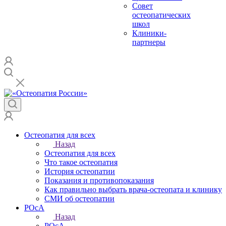
Совет
остеопатических
школ
Клиники-
партнеры
Остеопатия для всех
Назад
Остеопатия для всех
Что такое остеопатия
История остеопатии
Показания и противопоказания
Как правильно выбрать врача-остеопата и клинику
СМИ об остеопатии
РОсА
Назад
РОсА