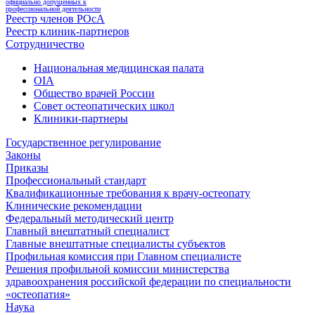
официально допущенных к
профессиональной деятельности
Реестр членов РОсА
Реестр клиник-партнеров
Сотрудничество
Национальная медицинская палата
OIA
Общество врачей России
Совет остеопатических школ
Клиники-партнеры
Государственное регулирование
Законы
Приказы
Профессиональный стандарт
Квалификационные требования к врачу-остеопату
Клинические рекомендации
Федеральный методический центр
Главный внештатный специалист
Главные внештатные специалисты субъектов
Профильная комиссия при Главном специалисте
Решения профильной комиссии министерства
здравоохранения российской федерации по специальности
«остеопатия»
Наука