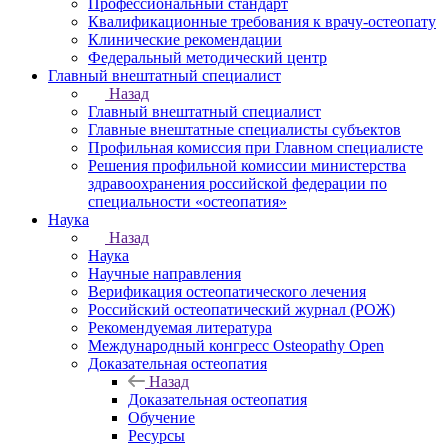
Профессиональный стандарт
Квалификационные требования к врачу-остеопату
Клинические рекомендации
Федеральный методический центр
Главный внештатный специалист
Назад
Главный внештатный специалист
Главные внештатные специалисты субъектов
Профильная комиссия при Главном специалисте
Решения профильной комиссии министерства
здравоохранения российской федерации по
специальности «остеопатия»
Наука
Назад
Наука
Научные направления
Верификация остеопатического лечения
Российский остеопатический журнал (РОЖ)
Рекомендуемая литература
Международный конгресс Osteopathy Open
Доказательная остеопатия
Назад
Доказательная остеопатия
Обучение
Ресурсы