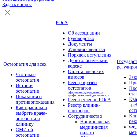
Задать вопрос
РОсА
Об ассоциации
Руководство
Документы
Условия членства
Порядок вступления
Деонтологический
Государс
Остеопатия для всех
кодекс
регулиро
Оплата членских
Что такое
взносов
Зак
остеопатия
Реестр врачей
Пр
История
остеопатов
Про
остеопатии
официально допущенных к
ста
профессиональной деятельности
Показания и
Кв
Реестр членов РОсА
противопоказания
тре
Реестр клиник-
Как правильно
ост
партнеров
выбрать врача-
Кли
Сотрудничество
остеопата и
рек
Национальная
клинику
Фед
медицинская
СМИ об
мет
палата
остеопатии