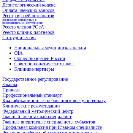
Деонтологический кодекс
Оплата членских взносов
Реестр врачей остеопатов
официально допущенных к
профессиональной деятельности
Реестр членов РОсА
Реестр клиник-партнеров
Сотрудничество
Национальная медицинская палата
OIA
Общество врачей России
Совет остеопатических школ
Клиники-партнеры
Государственное регулирование
Законы
Приказы
Профессиональный стандарт
Квалификационные требования к врачу-остеопату
Клинические рекомендации
Федеральный методический центр
Главный внештатный специалист
Главные внештатные специалисты субъектов
Профильная комиссия при Главном специалисте
Решения профильной комиссии министерства