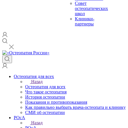
Совет
остеопатических
школ
Клиники-
партнеры
Остеопатия для всех
Назад
Остеопатия для всех
Что такое остеопатия
История остеопатии
Показания и противопоказания
Как правильно выбрать врача-остеопата и клинику
СМИ об остеопатии
РОсА
Назад
РОсА