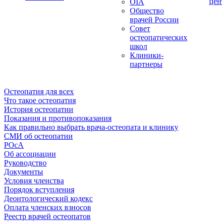
цен
OIA
Общество
врачей России
Совет
остеопатических
школ
Клиники-
партнеры
Остеопатия для всех
Что такое остеопатия
История остеопатии
Показания и противопоказания
Как правильно выбрать врача-остеопата и клинику
СМИ об остеопатии
РОсА
Об ассоциации
Руководство
Документы
Условия членства
Порядок вступления
Деонтологический кодекс
Оплата членских взносов
Реестр врачей остеопатов