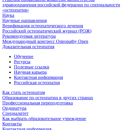
здравоохранения российской федерации по специальности
«остеопатия»
Наука
Научные направления
Верификация остеопатического лечения
Российский остеопатический журнал (РОЖ)
Рекомендуемая литература
Международный конгресс Osteopathy Open
Доказательная остеопатия
Обучение
Ресурсы
Полезные ссылки
Научная карьера
Контактная информация
Российская остеопатия
Как стать остеопатом
Образование по остеопатии в других странах
Профессиональная переподготовка
Ординатура
Специалитет
Как выбрать образовательное учреждение
Контакты
Контактная информация