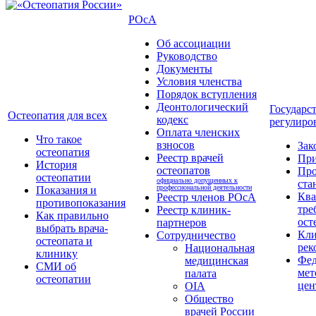
РОсА
Об ассоциации
Руководство
Документы
Условия членства
Порядок вступления
Деонтологический
Государс
Остеопатия для всех
кодекс
регулиро
Оплата членских
Что такое
взносов
Зак
остеопатия
Реестр врачей
Пр
История
остеопатов
Про
остеопатии
официально допущенных к
ста
профессиональной деятельности
Показания и
Кв
Реестр членов РОсА
противопоказания
тре
Реестр клиник-
Как правильно
ост
партнеров
выбрать врача-
Кли
Сотрудничество
остеопата и
рек
Национальная
клинику
Фед
медицинская
СМИ об
мет
палата
остеопатии
цен
OIA
Общество
врачей России