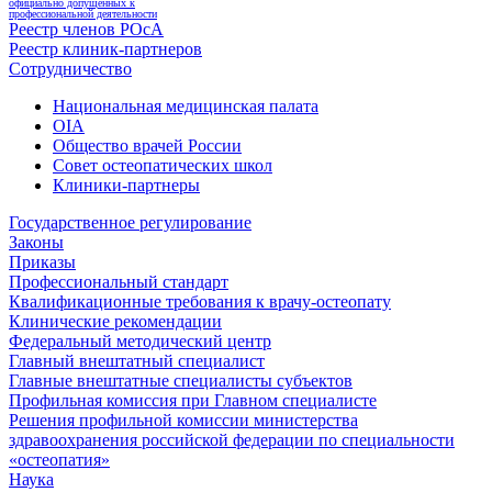
официально допущенных к
профессиональной деятельности
Реестр членов РОсА
Реестр клиник-партнеров
Сотрудничество
Национальная медицинская палата
OIA
Общество врачей России
Совет остеопатических школ
Клиники-партнеры
Государственное регулирование
Законы
Приказы
Профессиональный стандарт
Квалификационные требования к врачу-остеопату
Клинические рекомендации
Федеральный методический центр
Главный внештатный специалист
Главные внештатные специалисты субъектов
Профильная комиссия при Главном специалисте
Решения профильной комиссии министерства
здравоохранения российской федерации по специальности
«остеопатия»
Наука