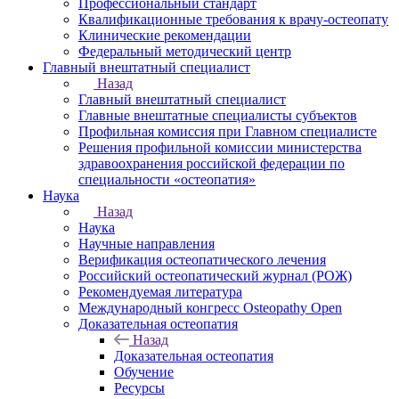
Профессиональный стандарт
Квалификационные требования к врачу-остеопату
Клинические рекомендации
Федеральный методический центр
Главный внештатный специалист
Назад
Главный внештатный специалист
Главные внештатные специалисты субъектов
Профильная комиссия при Главном специалисте
Решения профильной комиссии министерства
здравоохранения российской федерации по
специальности «остеопатия»
Наука
Назад
Наука
Научные направления
Верификация остеопатического лечения
Российский остеопатический журнал (РОЖ)
Рекомендуемая литература
Международный конгресс Osteopathy Open
Доказательная остеопатия
Назад
Доказательная остеопатия
Обучение
Ресурсы